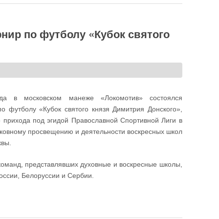
нир по футболу «Кубок святого
да в московском манеже «Локомотив» состоялся
о футболу «Кубок святого князя Димитрия Донского»,
 прихода под эгидой Православной Спортивной Лиги в
ковному просвещению и деятельности воскресных школ
квы.
команд, представлявших духовные и воскресные школы,
ссии, Белоруссии и Сербии.
 «Кубок святого князя Димитрия Донского»