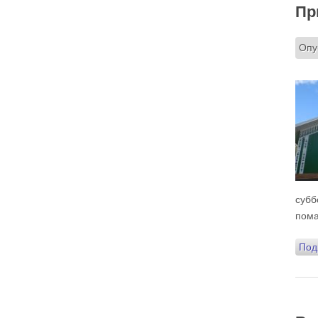
Пр
прощённое воскресенье. С чем я приду?
В нас должно быть внимание к тому, что время
воздержания – это дни для приготовления не
только к Пасхе, а к Небесному Царству! Это
Опу
цель жизни. Я об этом забыл, я туда хочу, но я
забыл. И я серьёзно должен что-то делать,
хотя бы в дни поста. Чтобы сначала увидеть в
себе этого урода, а потом начать с ним борьбу.
Аминь.
Протоиерей Андрей Алексеев
субб
пома
Под