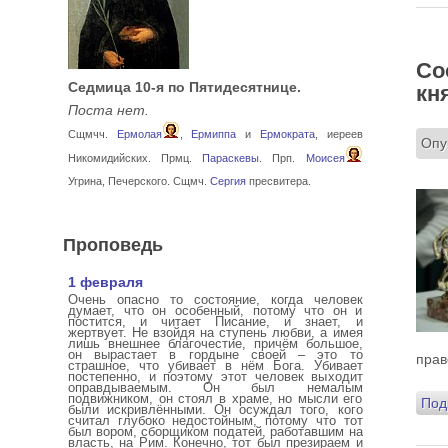
Со
кн
Седмица 10-я по Пятидесятнице.
Поста нет.
Сщмчч.
Ермолая
,
Ермиппа
и
Ермократа
, иереев
Опу
Никомидийских. Прмц.
Параскевы
. Прп.
Моисея
Угрина, Печерского. Сщмч.
Сергия
пресвитера.
Проповедь
1 февраля
Очень опасно то состояние, когда человек
думает, что он особенный, потому что он и
постится, и читает Писание, и знает, и
жертвует. Не взойдя на ступень любви, а имея
лишь внешнее благочестие, причём большое,
он вырастает в гордыне своей – это то
прав
страшное, что убивает в нём Бога. Убивает
постепенно, и поэтому этот человек выходит
оправдываемым. Он был немалым
подвижником, он стоял в храме, но мысли его
Под
были искривлёнными. Он осуждал того, кого
считал глубоко недостойным, потому что тот
был вором, сборщиком податей, работавшим на
власть, на Рим. Конечно, тот был презираем и