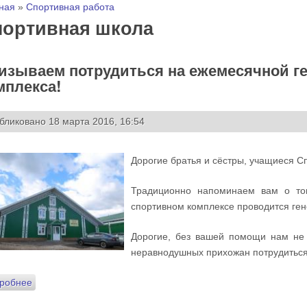
 здесь
ная
»
Спортивная работа
портивная школа
изываем потрудиться на ежемесячной ге
мплекса!
бликовано 18 марта 2016, 16:54
Дорогие братья и сёстры, учащиеся С
Традиционно напоминаем вам о то
спортивном комплексе проводится ген
Дорогие, без вашей помощи нам не 
неравнодушных прихожан потрудиться
робнее
о Призываем потрудиться на ежемесячной генеральной убо