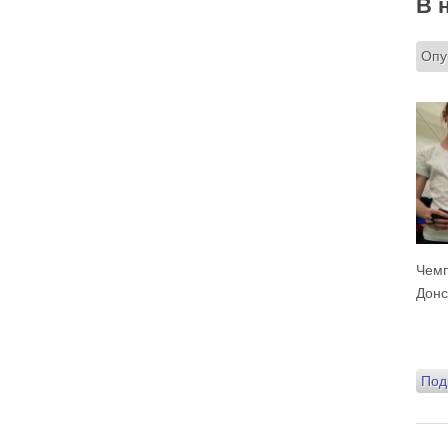
В 
Опу
Чемп
Донс
Под