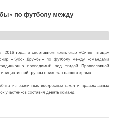
жбы» по футболу между
я 2016 года, в спортивном комплексе «Синяя птица»
урнир «Кубок Дружбы» по футболу между командами
традиционно проводимый под эгидой Православной
и инициативной группы прихожан нашего храма.
ебята из различных воскресных школ и православных
ок участников составил девять команд.
лу между командами воскресных школ Москвы