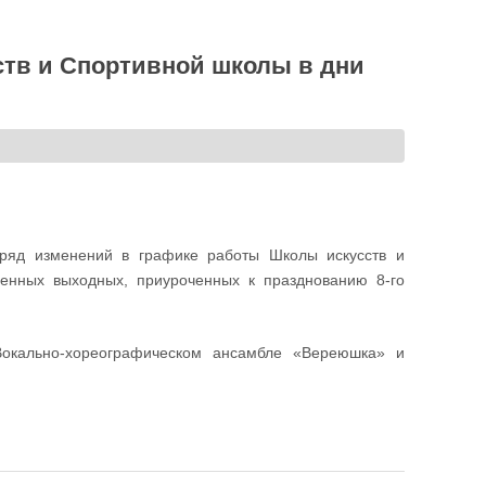
ств и Спортивной школы в дни
ряд изменений в графике работы Школы искусств и
енных выходных, приуроченных к празднованию 8-го
Вокально-хореографическом ансамбле «Вереюшка» и
ой школы в дни мартовских государственных выходных