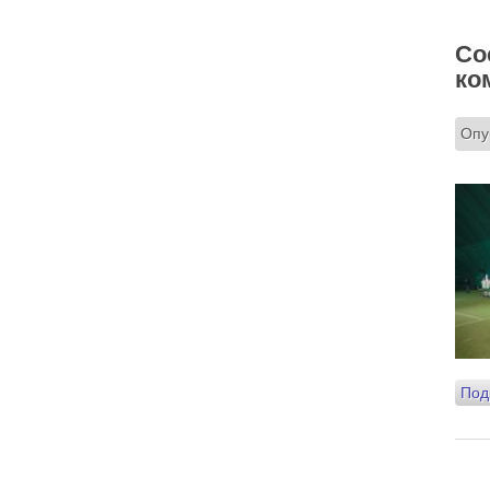
Два человека, сказано в евангельской притче,
вошли в церковь.
Со
Мы с вниманием осеняем себя крестным
ко
знамением? Что я делаю, налагая персты на
лоб? Я помню, что это – освящение ума. А я
его освящаю? Потом – на чрево, внутреннее
чувство, на правое и левое плечо – все свои
телесные силы. Я об этом задумываюсь или
Опу
нет? Так вошёл ли я в храм или нет? Я пришёл
и занял какое-то удобное для меня место.
Разве я не фарисей в этой ситуации? «Это моё
место, мне здесь хорошо, и я уж точно лучше
кого-то. Сейчас покопаюсь в памяти и вспомню,
кто хуже меня. А если я участвую в таинствах
– исповедуюсь, причащаюсь – то я вообще
святой. Если я пост соблюдаю, Евангелие
читаю, святых отцов – у меня всё хорошо, Бог
мне должен Царство Небесное, я его
заслужил. Я ведь почти всё время в храме, а
они?
Двое вошли в храм – фарисей и я, вор.
Я ворую время у себя и у кого-то ещё. Трачу
его не туда, на пустое. Совесть моя
заморожена, снегом запорошена, и я себе
нравлюсь, как Ваня из сказки «Морозко»:
«Какой я хороший! Милый!»
Под
Сегодняшняя притча очень трудная. В ней
хочется увидеть кого-то другого, но не себя.
Вот с этим предлагается войти в сплошную
неделю. Ещё раз: сплошная неделя прошла,
потом две мясопустные, третья – Масленица,