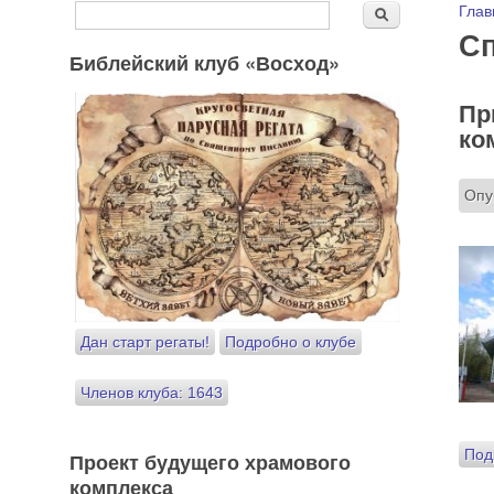
Форма поиска
Вы
Глав
Поиск
С
Библейский клуб «Восход»
Пр
ко
Опу
Дан старт регаты!
Подробно о клубе
Членов клуба: 1643
Под
Проект будущего храмового
комплекса