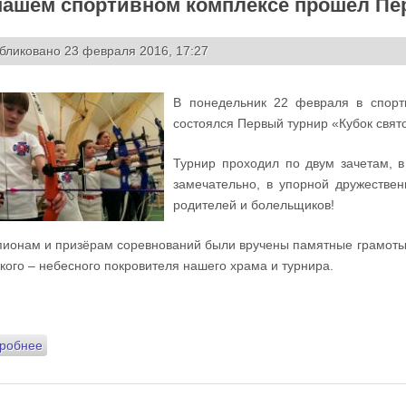
нашем спортивном комплексе прошёл Пер
бликовано 23 февраля 2016, 17:27
В понедельник 22 февраля в спорт
состоялся Первый турнир «Кубок свято
Турнир проходил по двум зачетам, 
замечательно, в упорной дружестве
родителей и болельщиков!
ионам и призёрам соревнований были вручены памятные грамоты и
кого – небесного покровителя нашего храма и турнира.
робнее
о В нашем спортивном комплексе прошёл Первый турнир по 