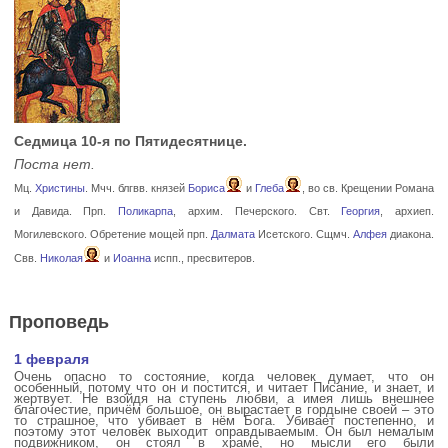
Седмица 10-я по Пятидесятнице.
Поста нет.
Мц.
Христины
. Мчч. блгвв. князей
Бориса
и
Глеба
, во св. Крещении Романа
и Давида. Прп.
Поликарпа
, архим. Печерского. Свт.
Георгия
, архиеп.
Могилевского. Обретение мощей прп.
Далмата
Исетского. Сщмч.
Алфея
диакона.
Свв.
Николая
и
Иоанна
испп., пресвитеров.
Проповедь
1 февраля
Очень опасно то состояние, когда человек думает, что он
особенный, потому что он и постится, и читает Писание, и знает, и
жертвует. Не взойдя на ступень любви, а имея лишь внешнее
благочестие, причём большое, он вырастает в гордыне своей – это
то страшное, что убивает в нём Бога. Убивает постепенно, и
поэтому этот человек выходит оправдываемым. Он был немалым
подвижником, он стоял в храме, но мысли его были