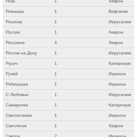
Роза
1
Хеврон
Ромашка
1
Вифлеем
Росинка
1
Иерусалим
Россия
1
Хеврон
Россияне
4
Хеврон
Ростов-на-Дону
1
Иерусалим
Русич
1
Капернаум
Ручей
1
Иерихон
Рябинушка
1
Иерихон
С Любовью
1
Иерусалим
Самарочка
1
Капернаум
Светлоликая
1
Иерихон
Светлячок
1
Хеврон
Светоч
2
Иерихон