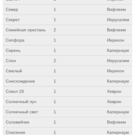
Север
1
Вифлеем
Секрет
1
Иерусалим
Семейная пристань
2
Вифлеем
Сепфора
1
Иерихон
Сирень
1
Капернаум
Слон
2
Иерусалим
Смелый
1
Иерихон
Снисхождение
1
Капернаум
Сокол 18
1
Хеврон
Солнечный луч
1
Хеврон
Солнечный свет
1
Капернаум
Соловейчик
1
Вифлеем
Спасение
1
Капернаум