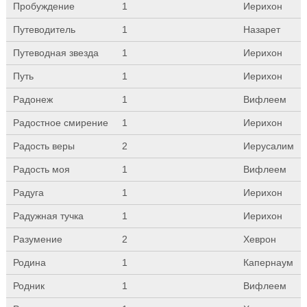
Пробуждение
1
Иерихон
Путеводитель
1
Назарет
Путеводная звезда
1
Иерихон
Путь
1
Иерихон
Радонеж
1
Вифлеем
Радостное смирение
1
Иерихон
Радость веры
2
Иерусалим
Радость моя
1
Вифлеем
Радуга
1
Иерихон
Радужная тучка
1
Иерихон
Разумение
2
Хеврон
Родина
1
Капернаум
Родник
1
Вифлеем