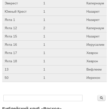
Эверест
1
Капернаум
Южный Крест
1
Назарет
Яхта 1
1
Назарет
Яхта 12
2
Капернаум
Яхта 15
1
Назарет
Яхта 16
1
Иерусалим
Яхта 17
1
Хеврон
Яхта 18
1
Хеврон
13
1
Вифлеем
50
1
Иерихон
Форма поиска
Поиск
Библейский клуб «Восход»