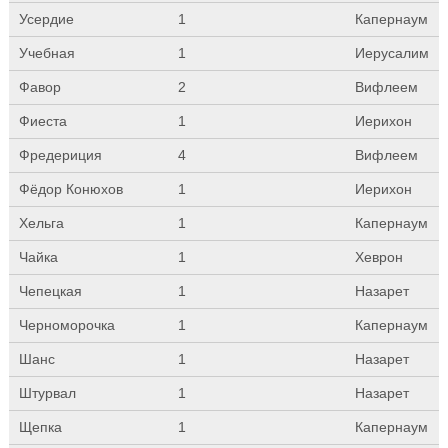
Усердие
1
Капернаум
Учебная
1
Иерусалим
Фавор
2
Вифлеем
Фиеста
1
Иерихон
Фредериция
4
Вифлеем
Фёдор Конюхов
1
Иерихон
Хельга
1
Капернаум
Чайка
1
Хеврон
Чепецкая
1
Назарет
Черноморочка
1
Капернаум
Шанс
1
Назарет
Штурвал
1
Назарет
Щепка
1
Капернаум