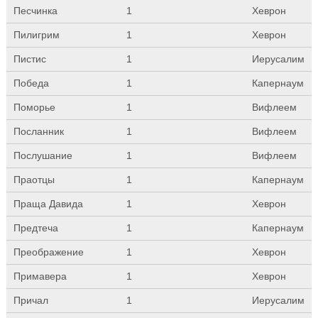
Песчинка
1
Хеврон
Пилигрим
1
Хеврон
Пистис
1
Иерусалим
Победа
1
Капернаум
Поморье
1
Вифлеем
Посланник
1
Вифлеем
Послушание
1
Вифлеем
Праотцы
1
Капернаум
Праща Давида
1
Хеврон
Предтеча
1
Капернаум
Преображение
1
Хеврон
Примавера
1
Хеврон
Причал
1
Иерусалим