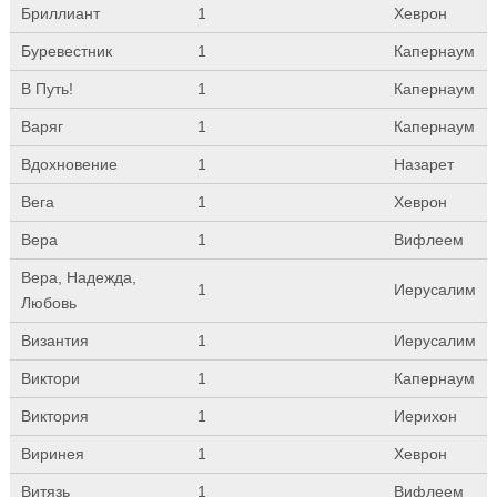
Бриллиант
1
Хеврон
Буревестник
1
Капернаум
В Путь!
1
Капернаум
Варяг
1
Капернаум
Вдохновение
1
Назарет
Вега
1
Хеврон
Вера
1
Вифлеем
Вера, Надежда,
1
Иерусалим
Любовь
Византия
1
Иерусалим
Виктори
1
Капернаум
Виктория
1
Иерихон
Виринея
1
Хеврон
Витязь
1
Вифлеем