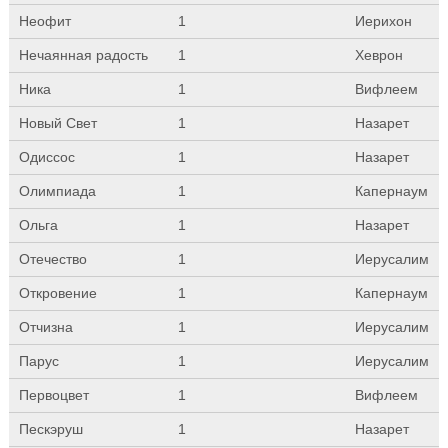
Неофит
1
Иерихон
Нечаянная радость
1
Хеврон
Ника
1
Вифлеем
Новый Свет
1
Назарет
Одиссос
1
Назарет
Олимпиада
1
Капернаум
Ольга
1
Назарет
Отечество
1
Иерусалим
Откровение
1
Капернаум
Отчизна
1
Иерусалим
Парус
1
Иерусалим
Первоцвет
1
Вифлеем
Пескэруш
1
Назарет