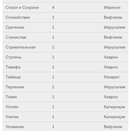
Спаси и Сохрани
4
Иерихон
Спокойствие
1
Вифлеем
Сретение
1
Иерусалим
Станислав
1
Вифлеем
Стремительная
1
Иерусалим
Ступень
1
Хеврон
Тавифа
1
Хеврон
Таймыр
1
Назарет
Терпение
1
Иерусалим
Товия
1
Хеврон
Уголек
1
Капернаум
Улитка
1
Капернаум
Упование
1
Вифлеем