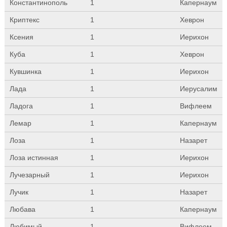
Константинополь
1
Капернаум
Криптекс
1
Хеврон
Ксения
1
Иерихон
Куба
1
Хеврон
Кувшинка
1
Иерихон
Лада
1
Иерусалим
Ладога
1
Вифлеем
Лемар
1
Капернаум
Лоза
1
Назарет
Лоза истинная
1
Иерихон
Лучезарный
1
Иерихон
Лучик
1
Назарет
Любава
1
Капернаум
Любимый
1
Вифлеем