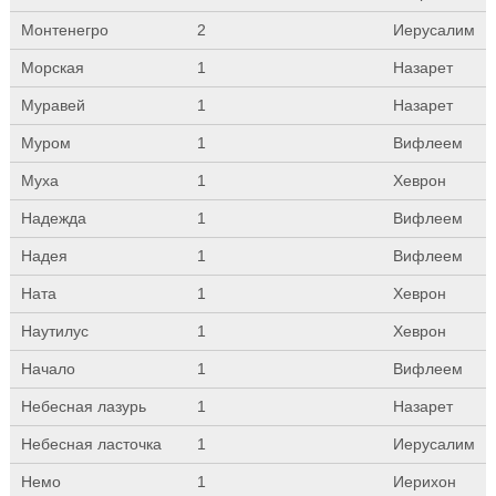
Монтенегро
2
Иерусалим
Морская
1
Назарет
Муравей
1
Назарет
Муром
1
Вифлеем
Муха
1
Хеврон
Надежда
1
Вифлеем
Надея
1
Вифлеем
Ната
1
Хеврон
Наутилус
1
Хеврон
Начало
1
Вифлеем
Небесная лазурь
1
Назарет
Небесная ласточка
1
Иерусалим
Немо
1
Иерихон