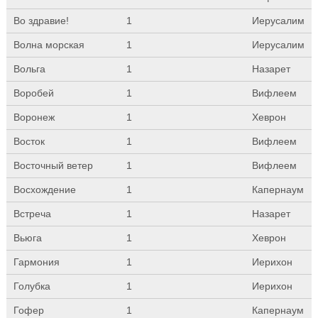
Во здравие!
1
Иерусалим
Волна морская
1
Иерусалим
Вольга
1
Назарет
Воробей
1
Вифлеем
Воронеж
1
Хеврон
Восток
1
Вифлеем
Восточный ветер
1
Вифлеем
Восхождение
1
Капернаум
Встреча
1
Назарет
Вьюга
1
Хеврон
Гармония
1
Иерихон
Голубка
1
Иерихон
Гофер
1
Капернаум