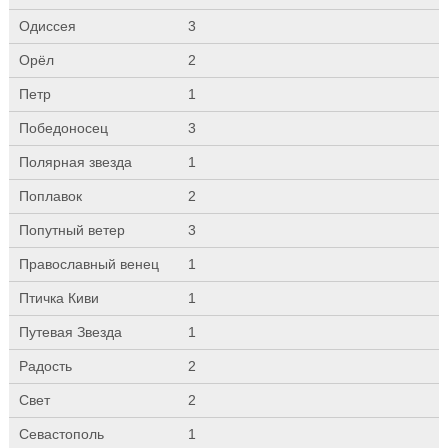
Одиссея
3
Орёл
2
Петр
1
Победоносец
3
Полярная звезда
1
Поплавок
2
Попутный ветер
3
Православный венец
1
Птичка Киви
1
Путевая Звезда
1
Радость
2
Свет
2
Севастополь
1