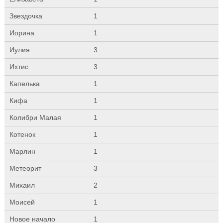
Звездочка
1
Иорина
1
Иулия
3
Ихтис
3
Капелька
1
Кифа
1
Колибри Малая
1
Котенок
1
Марлин
1
Метеорит
3
Михаил
2
Моисей
1
Новое начало
1