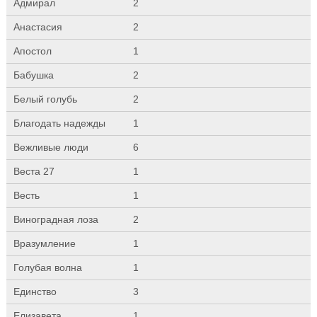
Адмирал
2
Анастасия
2
Апостол
1
Бабушка
2
Белый голубь
2
Благодать надежды
1
Вежливые люди
6
Веста 27
1
Весть
1
Виноградная лоза
2
Вразумление
1
Голубая волна
1
Единство
3
Елизавета
1