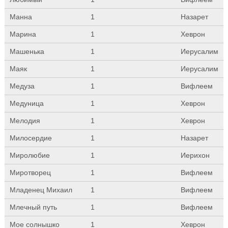
Манна
1
Назарет
Марина
1
Хеврон
Машенька
1
Иерусалим
Маяк
1
Иерусалим
Медуза
1
Вифлеем
Медуница
1
Хеврон
Мелодия
1
Хеврон
Милосердие
1
Назарет
Миролюбие
1
Иерихон
Миротворец
1
Вифлеем
Младенец Михаил
1
Вифлеем
Млечный путь
1
Вифлеем
Мое солнышко
1
Хеврон