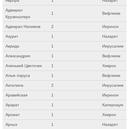
Аврора
1
Назарет
Адмирал
1
Вифлеем
Крузенштерн
Адмирал Нахимов
2
Иерихон
Азурит
1
Назарет
Акрида
1
Иерусалим
Александрия
1
Вифлеем
Аленький Цветочек
1
Хеврон
Алые паруса
1
Вифлеем
Ангелина
2
Иерусалим
Аравийская
1
Иерихон
Арарат
1
Капернаум
Аромат
1
Хеврон
Архыз
1
Назарет