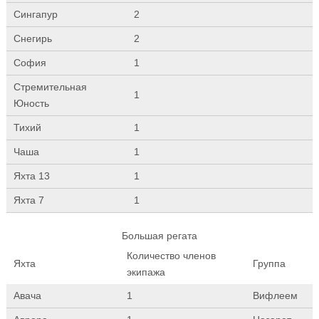
Сингапур
2
Снегирь
2
София
1
Стремительная
1
Юность
Тихий
1
Чаша
1
Яхта 13
1
Яхта 7
1
Большая регата
Количество членов
Яхта
Группа
экипажа
Авача
1
Вифлеем