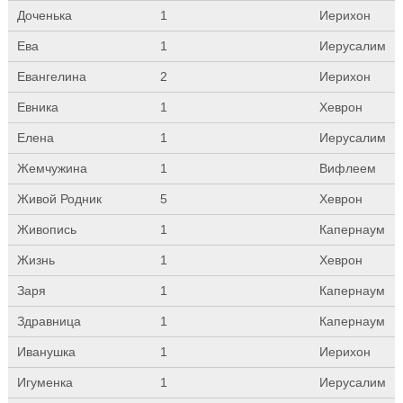
Доченька
1
Иерихон
Ева
1
Иерусалим
Евангелина
2
Иерихон
Евника
1
Хеврон
Елена
1
Иерусалим
Жемчужина
1
Вифлеем
Живой Родник
5
Хеврон
Живопись
1
Капернаум
Жизнь
1
Хеврон
Заря
1
Капернаум
Здравница
1
Капернаум
Иванушка
1
Иерихон
Игуменка
1
Иерусалим