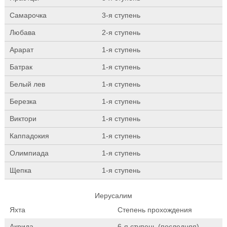
Самарочка
3-я ступень
Любава
2-я ступень
Арарат
1-я ступень
Батрак
1-я ступень
Белый лев
1-я ступень
Березка
1-я ступень
Виктори
1-я ступень
Каппадокия
1-я ступень
Олимпиада
1-я ступень
Щепка
1-я ступень
Иерусалим
Яхта
Степень прохождения
Акрида
6-я ступень (последняя)