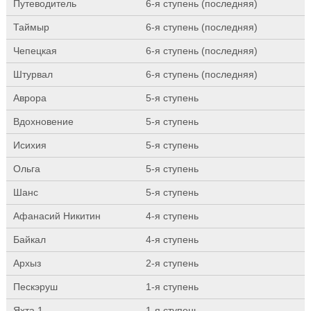
Путеводитель
6-я ступень (последняя)
Таймыр
6-я ступень (последняя)
Чепецкая
6-я ступень (последняя)
Штурвал
6-я ступень (последняя)
Аврора
5-я ступень
Вдохновение
5-я ступень
Исихия
5-я ступень
Ольга
5-я ступень
Шанс
5-я ступень
Афанасий Никитин
4-я ступень
Байкал
4-я ступень
Архыз
2-я ступень
Пескэруш
1-я ступень
Яхта 1
1-я ступень