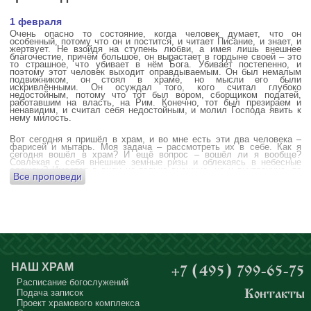
1 февраля
Очень опасно то состояние, когда человек думает, что он
особенный, потому что он и постится, и читает Писание, и знает, и
жертвует. Не взойдя на ступень любви, а имея лишь внешнее
благочестие, причём большое, он вырастает в гордыне своей – это
то страшное, что убивает в нём Бога. Убивает постепенно, и
поэтому этот человек выходит оправдываемым. Он был немалым
подвижником, он стоял в храме, но мысли его были
искривлёнными. Он осуждал того, кого считал глубоко
недостойным, потому что тот был вором, сборщиком податей,
работавшим на власть, на Рим. Конечно, тот был презираем и
ненавидим, и считал себя недостойным, и молил Господа явить к
нему милость.
Вот сегодня я пришёл в храм, и во мне есть эти два человека –
фарисей и мытарь. Моя задача – рассмотреть их в себе. Как я
сегодня вошёл в храм? И ещё вопрос – вошёл ли я вообще?
Совлекая с себя внешние земные ризы и облекаясь в небесные
одежды? Имеется в виду не только внешние, но и внутренние, то
Все проповеди
есть помыслы.
А вот почему в древних соборах у входа можно найти изображения
ангела с мечом? Это символика, предложение тебе, человек,
задуматься: ты отсекаешь сейчас этим мечом, конечно же
незримым, свои помыслы? Ты с ними борешься, вот сейчас, стоя в
храме? Где твои мысли? О чём ты думаешь? Где сокровище твоего
сердца?
Меня в своё время потрясла история, когда духовному человеку
Бог открыл помыслы людей, стоящих в храме, и он ужаснулся
НАШ ХРАМ
+7 (495) 799-65-75
тому, что никто из них не молится – ни один человек, кроме одного
мальчика. Мысли у людей о чём угодно: о работе, о молодой жене
Расписание богослужений
или возлюбленной, о детях, о долгах, о футбольном матче, о
Подача записок
Контакты
путешествиях, о скором отпуске, о билетах, о машине, об одежде, о
Проект храмового комплекса
том, что будет после службы, где я буду обедать, куда пойду, что