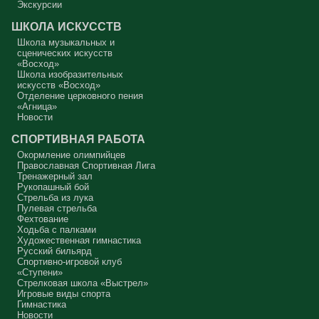
дни для приготовления не только к Пасхе, а к Небесному Царству!
Экскурсии
Это цель жизни. Я об этом забыл, я туда хочу, но я забыл. И я
серьёзно должен что-то делать, хотя бы в дни поста. Чтобы
ШКОЛА ИСКУССТВ
сначала увидеть в себе этого урода, а потом начать с ним борьбу.
Школа музыкальных и
Аминь.
сценических искусств
«Восход»
Протоиерей Андрей Алексеев
Школа изобразительных
искусств «Восход»
Отделение церковного пения
«Агница»
Новости
СПОРТИВНАЯ РАБОТА
Окормление олимпийцев
Православная Спортивная Лига
Тренажерный зал
Рукопашный бой
Стрельба из лука
Пулевая стрельба
Фехтование
Ходьба с палками
Художественная гимнастика
Русский бильярд
Спортивно-игровой клуб
«Ступени»
Стрелковая школа «Выстрел»
Игровые виды спорта
Гимнастика
Новости