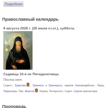
Подробнее
Православный календарь
8 августа 2026 г. (26 июля ст.ст.), суббота.
Седмица 10-я по Пятидесятнице.
Поста нет.
Сщмчч.
Ермолая
,
Ермиппа
и
Ермократа
, иереев Никомидийских. Прмц.
Параскевы
. Прп.
Моисея
Угрина, Печерского. Сщмч.
Сергия
пресвитера.
Проповедь