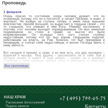
Проповедь
1 февраля
Очень опасно то состояние, когда человек думает, что он
особенный, потому что он и постится, и читает Писание, и знает, и
жертвует. Не взойдя на ступень любви, а имея лишь внешнее
благочестие, причём большое, он вырастает в гордыне своей – это
то страшное, что убивает в нём Бога. Убивает постепенно, и
поэтому этот человек выходит оправдываемым. Он был немалым
подвижником, он стоял в храме, но мысли его были
искривлёнными. Он осуждал того, кого считал глубоко
недостойным, потому что тот был вором, сборщиком податей,
работавшим на власть, на Рим. Конечно, тот был презираем и
ненавидим, и считал себя недостойным, и молил Господа явить к
нему милость.
Вот сегодня я пришёл в храм, и во мне есть эти два человека –
фарисей и мытарь. Моя задача – рассмотреть их в себе. Как я
сегодня вошёл в храм? И ещё вопрос – вошёл ли я вообще?
Совлекая с себя внешние земные ризы и облекаясь в небесные
одежды? Имеется в виду не только внешние, но и внутренние, то
Все проповеди
есть помыслы.
А вот почему в древних соборах у входа можно найти изображения
ангела с мечом? Это символика, предложение тебе, человек,
задуматься: ты отсекаешь сейчас этим мечом, конечно же
незримым, свои помыслы? Ты с ними борешься, вот сейчас, стоя в
храме? Где твои мысли? О чём ты думаешь? Где сокровище твоего
сердца?
Меня в своё время потрясла история, когда духовному человеку
Бог открыл помыслы людей, стоящих в храме, и он ужаснулся
НАШ ХРАМ
+7 (495) 799-65-75
тому, что никто из них не молится – ни один человек, кроме одного
мальчика. Мысли у людей о чём угодно: о работе, о молодой жене
Расписание богослужений
или возлюбленной, о детях, о долгах, о футбольном матче, о
Подача записок
Контакты
путешествиях, о скором отпуске, о билетах, о машине, об одежде, о