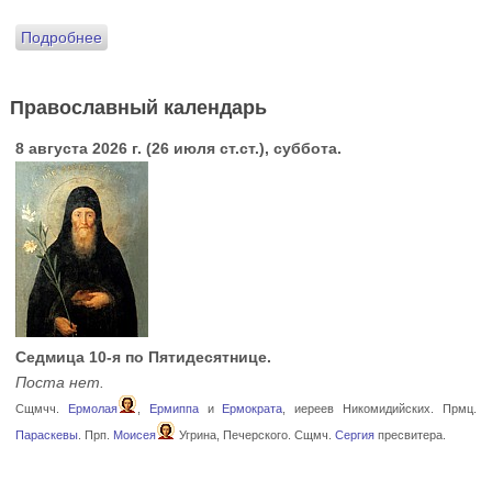
Подробнее
Православный календарь
8 августа 2026 г. (26 июля ст.ст.), суббота.
Седмица 10-я по Пятидесятнице.
Поста нет.
Сщмчч.
Ермолая
,
Ермиппа
и
Ермократа
, иереев Никомидийских. Прмц.
Параскевы
. Прп.
Моисея
Угрина, Печерского. Сщмч.
Сергия
пресвитера.