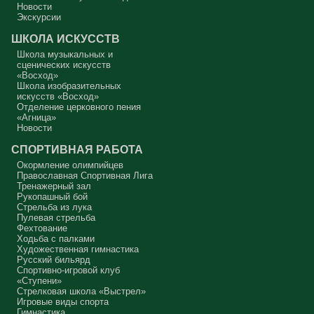
Новости
В нас должно быть внимание к тому, что время воздержания – это
дни для приготовления не только к Пасхе, а к Небесному Царству!
Экскурсии
Это цель жизни. Я об этом забыл, я туда хочу, но я забыл. И я
серьёзно должен что-то делать, хотя бы в дни поста. Чтобы
ШКОЛА ИСКУССТВ
сначала увидеть в себе этого урода, а потом начать с ним борьбу.
Школа музыкальных и
Аминь.
сценических искусств
«Восход»
Протоиерей Андрей Алексеев
Школа изобразительных
искусств «Восход»
Отделение церковного пения
«Агница»
Новости
СПОРТИВНАЯ РАБОТА
Окормление олимпийцев
Православная Спортивная Лига
Тренажерный зал
Рукопашный бой
Стрельба из лука
Пулевая стрельба
Фехтование
Ходьба с палками
Художественная гимнастика
Русский бильярд
Спортивно-игровой клуб
«Ступени»
Стрелковая школа «Выстрел»
Игровые виды спорта
Гимнастика