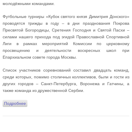
молодёжными командами.
Футбольные турниры «Кубок святого князя Димитрия Донского»
проводятся трижды в году – в дни празднования Покрова
Пресвятой Богородицы, Сретения Господня и Святой Пасхи –
силами нашего прихода под эгидой Православной Спортивной
Лиги в рамках мероприятий Комиссии по церковному
просвещению и деятельности воскресных школ при
Епархиальном совете города Москвы.
Список участников соревнований составил двадцать команд,
среди которых, помимо столичных коллективов, были и гости из
других городов – Санкт-Петербурга, Воронежа и Гатчины, а
также команда из дружественной Сербии.
Подробнее
о Поздравляем нашу футбольную команду «Восход»
с победой в Международном Покровском турнире
«Кубок святого князя Димитрия Донского»!