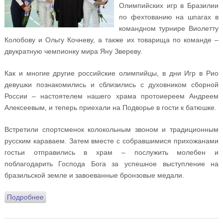
Олимпийских игр в Бразилии
по фехтованию на шпагах в
командном турнире Виолетту
Колобову и Ольгу Кочневу, а также их товарища по команде –
двукратную чемпионку мира Яну Звереву.
Как и многие другие российские олимпийцы, в дни Игр в Рио
девушки познакомились и сблизились с духовником сборной
России – настоятелем нашего храма протоиереем Андреем
Алексеевым, и теперь приехали на Подворье в гости к батюшке.
Встретили спортсменок колокольным звоном и традиционным
русским караваем. Затем вместе с собравшимися прихожанами
гостьи отправились в храм – послужить молебен и
поблагодарить Господа Бога за успешное выступление на
бразильской земле и завоеванные бронзовые медали.
Подробнее
о Бронзовые призёры Олимпийских игр по
фехтованию – в гостях у нас на Подворье!