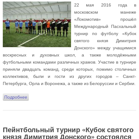
22 мая 2016 года в
московском манеже
«Локомотив» прошёл
Международный Пасхальный
турнир по футболу «Кубок
святого князя Димитрия
Донского» между учащимися
воскресных и духовных школ, а также молодёжными
футбольными командами различных храмов. Участие в турнире
приняли двадцать команд, среди которых, помимо столичных
коллективов, были и гости из других городов – Санкт-
Петербурга, Орла и Воронежа, а также из Белоруссии и Сербии.
Подробнее
о Международный Пасхальный турнир по футболу
«Кубок святого князя Димитрия Донского» прошёл 22
мая
Пейнтбольный турнир «Кубок святого
князя Димитрия Донского» состоялся