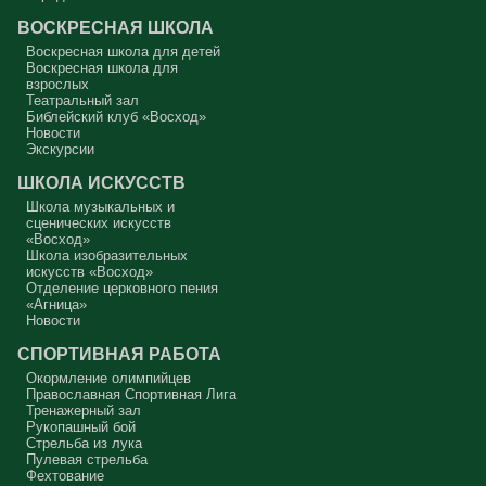
как Ваня из сказки «Морозко»: «Какой я хороший! Милый!»
ВОСКРЕСНАЯ ШКОЛА
Сегодняшняя притча очень трудная. В ней хочется увидеть кого-то
другого, но не себя.
Воскресная школа для детей
Воскресная школа для
Вот с этим предлагается войти в сплошную неделю. Ещё раз:
взрослых
сплошная неделя прошла, потом две мясопустные, третья –
Театральный зал
Масленица, прощённое воскресенье. С чем я приду?
Библейский клуб «Восход»
Новости
В нас должно быть внимание к тому, что время воздержания – это
дни для приготовления не только к Пасхе, а к Небесному Царству!
Экскурсии
Это цель жизни. Я об этом забыл, я туда хочу, но я забыл. И я
серьёзно должен что-то делать, хотя бы в дни поста. Чтобы
ШКОЛА ИСКУССТВ
сначала увидеть в себе этого урода, а потом начать с ним борьбу.
Школа музыкальных и
Аминь.
сценических искусств
«Восход»
Протоиерей Андрей Алексеев
Школа изобразительных
искусств «Восход»
Отделение церковного пения
«Агница»
Новости
СПОРТИВНАЯ РАБОТА
Окормление олимпийцев
Православная Спортивная Лига
Тренажерный зал
Рукопашный бой
Стрельба из лука
Пулевая стрельба
Фехтование