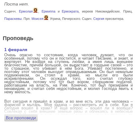
Поста нет.
Сщмчч.
Ермолая
,
Ермиппа
и
Ермократа
, иереев Никомидийских. Прмц.
Параскевы
. Прп.
Моисея
Угрина, Печерского. Сщмч.
Сергия
пресвитера.
Проповедь
1 февраля
Очень опасно то состояние, когда человек думает, что он
особенный, потому что он и постится, и читает Писание, и знает, и
жертвует. Не взойдя на ступень любви, а имея лишь внешнее
благочестие, причём большое, он вырастает в гордыне своей – это
то страшное, что убивает в нём Бога. Убивает постепенно, и
поэтому этот человек выходит оправдываемым. Он был немалым
подвижником, он стоял в храме, но мысли его были
искривлёнными. Он осуждал того, кого считал глубоко
недостойным, потому что тот был вором, сборщиком податей,
работавшим на власть, на Рим. Конечно, тот был презираем и
ненавидим, и считал себя недостойным, и молил Господа явить к
нему милость.
Вот сегодня я пришёл в храм, и во мне есть эти два человека –
фарисей и мытарь. Моя задача – рассмотреть их в себе. Как я
сегодня вошёл в храм? И ещё вопрос – вошёл ли я вообще?
Совлекая с себя внешние земные ризы и облекаясь в небесные
одежды? Имеется в виду не только внешние, но и внутренние, то
Все проповеди
есть помыслы.
А вот почему в древних соборах у входа можно найти изображения
ангела с мечом? Это символика, предложение тебе, человек,
задуматься: ты отсекаешь сейчас этим мечом, конечно же