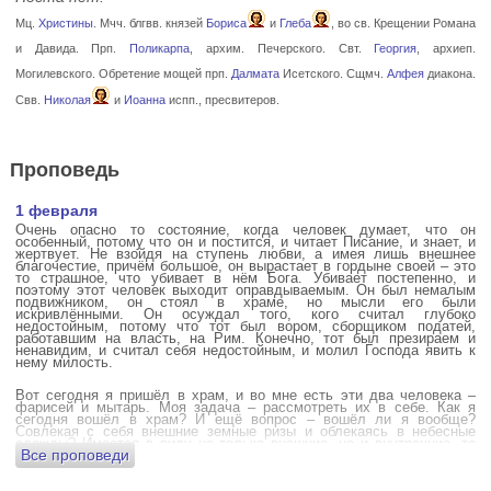
Мц.
Христины
. Мчч. блгвв. князей
Бориса
и
Глеба
, во св. Крещении Романа
и Давида. Прп.
Поликарпа
, архим. Печерского. Свт.
Георгия
, архиеп.
Могилевского. Обретение мощей прп.
Далмата
Исетского. Сщмч.
Алфея
диакона.
Свв.
Николая
и
Иоанна
испп., пресвитеров.
Проповедь
1 февраля
Очень опасно то состояние, когда человек думает, что он
особенный, потому что он и постится, и читает Писание, и знает, и
жертвует. Не взойдя на ступень любви, а имея лишь внешнее
благочестие, причём большое, он вырастает в гордыне своей – это
то страшное, что убивает в нём Бога. Убивает постепенно, и
поэтому этот человек выходит оправдываемым. Он был немалым
подвижником, он стоял в храме, но мысли его были
искривлёнными. Он осуждал того, кого считал глубоко
недостойным, потому что тот был вором, сборщиком податей,
работавшим на власть, на Рим. Конечно, тот был презираем и
ненавидим, и считал себя недостойным, и молил Господа явить к
нему милость.
Вот сегодня я пришёл в храм, и во мне есть эти два человека –
фарисей и мытарь. Моя задача – рассмотреть их в себе. Как я
сегодня вошёл в храм? И ещё вопрос – вошёл ли я вообще?
Совлекая с себя внешние земные ризы и облекаясь в небесные
одежды? Имеется в виду не только внешние, но и внутренние, то
Все проповеди
есть помыслы.
А вот почему в древних соборах у входа можно найти изображения