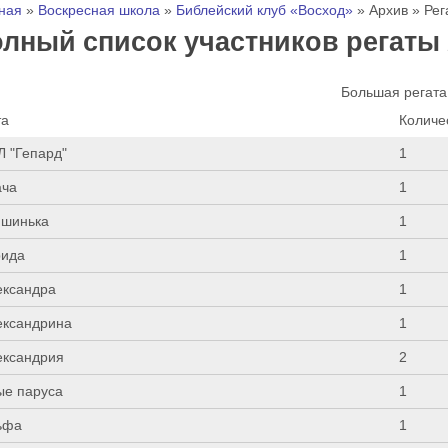
 здесь
ная
»
Воскресная школа
»
Библейский клуб «Восход»
»
Архив
»
Рег
лный список участников регаты 
Большая регата
та
Количе
Л "Гепард"
1
ача
1
ишинька
1
рида
1
ександра
1
ександрина
1
ександрия
2
ые паруса
1
ьфа
1