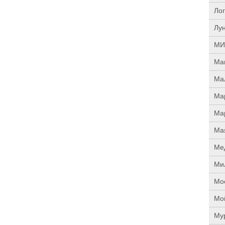
прощённое воскресенье. С чем я приду?
Ло
В нас должно быть внимание к тому, что время
воздержания – это дни для приготовления не
Лу
только к Пасхе, а к Небесному Царству! Это
цель жизни. Я об этом забыл, я туда хочу, но я
забыл. И я серьёзно должен что-то делать,
МИ
хотя бы в дни поста. Чтобы сначала увидеть в
себе этого урода, а потом начать с ним борьбу.
Ма
Аминь.
Ма
Протоиерей Андрей Алексеев
Ма
Ма
Ма
Ме
Ми
Мо
Мо
Му