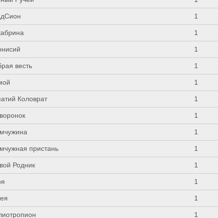
адСион
1
кабрина
1
онисий
1
брая весть
1
мой
1
патий Коловрат
1
воронок
1
мчужина
1
мчужная пристань
1
вой Родник
1
ря
1
тея
1
лиотропион
1