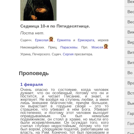
Ве
Ве
Ве
Седмица 10-я по Пятидесятнице.
Ви
Поста нет.
Сщмчч.
Ермолая
,
Ермиппа
и
Ермократа
, иереев
Ви
Никомидийских. Прмц.
Параскевы
. Прп.
Моисея
Ви
Угрина, Печерского. Сщмч.
Сергия
пресвитера.
Ви
Проповедь
Во 
Вр
1 февраля
Очень опасно то состояние, когда человек
думает, что он особенный, потому что он и
Вс
постится, и читает Писание, и знает, и
жертвует. Не взойдя на ступень любви, а имея
лишь внешнее благочестие, причём большое,
Вь
он вырастает в гордыне своей – это то
страшное, что убивает в нём Бога. Убивает
постепенно, и поэтому этот человек выходит
Га
оправдываемым. Он был немалым
подвижником, он стоял в храме, но мысли его
были искривлёнными. Он осуждал того, кого
Го
считал глубоко недостойным, потому что тот
был вором, сборщиком податей, работавшим на
власть, на Рим. Конечно, тот был презираем и
Го