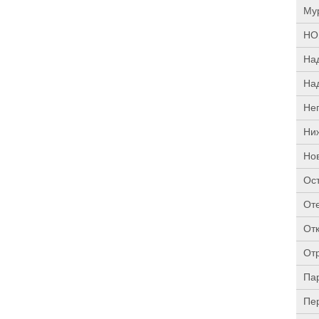
Му
НО
На
На
Не
Ни
Но
Ос
От
От
От
Па
Пе