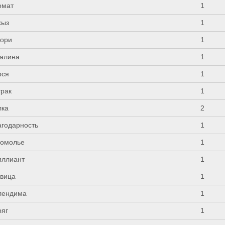
омат
1
хыз
1
тори
1
алина
1
рся
1
трак
1
лка
2
агодарность
1
гомолье
1
иллиант
1
квица
1
лендима
1
ряг
1