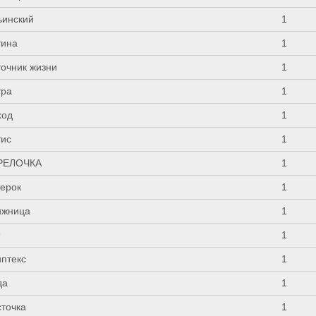
ьинский
1
тина
1
точник жизни
1
тра
1
ход
1
тис
1
РЕЛОЧКА
1
терок
1
ижница
1
т
1
иптекс
1
да
1
сточка
1