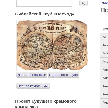
Форма поиска
Вы
Глав
Поиск
По
Библейский клуб «Восход»
Ях
АП
Ав
Ак
Ак
Ал
Дан старт регаты!
Подробно о клубе
Ал
Членов клуба: 1643
Ал
Ал
Проект будущего храмового
Ал
комплекса