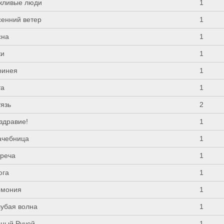
жливые люди
1
сенний ветер
1
сна
1
ки
1
ринея
1
та
1
тязь
2
здравие!
1
ачебница
1
треча
1
юга
1
рмония
1
лубая волна
1
рный Ручей
1