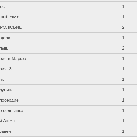
гос
1
нный свет
1
РОЛЮБИЕ
2
гдала
1
лыш
2
рия и Марфа
1
рия_3
1
як
1
дуница
1
лосердие
1
е солнышко
1
й Ангел
1
равей
1