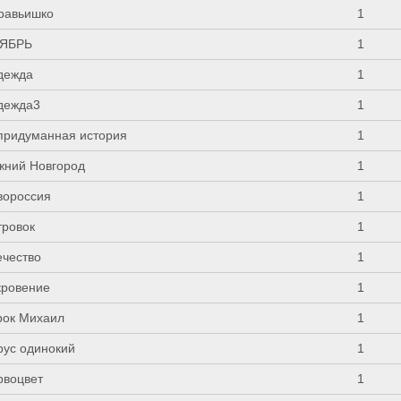
равьишко
1
ЯБРЬ
1
дежда
1
дежда3
1
придуманная история
1
жний Новгород
1
вороссия
1
тровок
1
ечество
1
кровение
1
рок Михаил
1
рус одинокий
1
рвоцвет
1