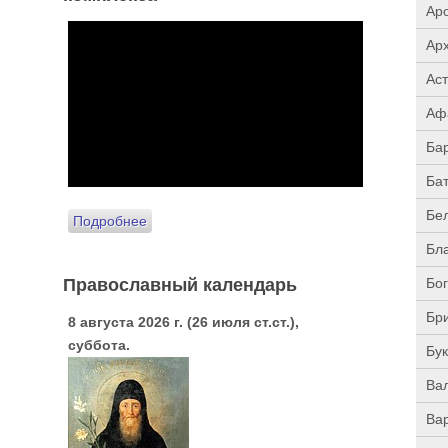
Ар
Ар
Ас
Аф
Ба
Ба
Бе
Подробнее
Бл
Православный календарь
Бо
Бр
8 августа 2026 г. (26 июля ст.ст.),
суббота.
Бу
Ва
Ва