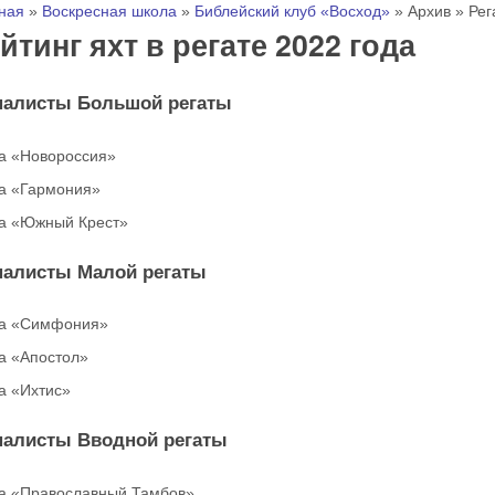
 здесь
ная
»
Воскресная школа
»
Библейский клуб «Восход»
»
Архив
»
Рег
йтинг яхт в регате 2022 года
алисты Большой регаты
а «Новороссия»
а «Гармония»
а «Южный Крест»
алисты Малой регаты
а «Симфония»
а «Апостол»
а «Ихтис»
алисты Вводной регаты
а «Православный Тамбов»