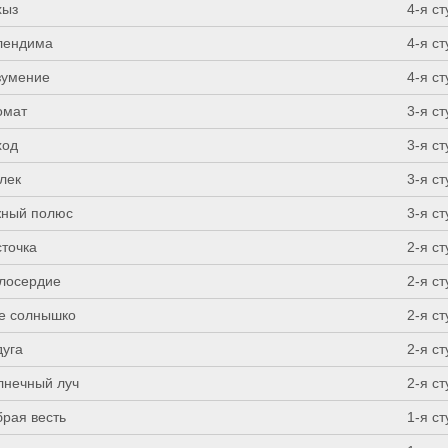
хыз
4-я с
лендима
4-я с
зумение
4-я с
омат
3-я с
ход
3-я с
лек
3-я с
ный полюс
3-я с
сточка
2-я с
лосердие
2-я с
е солнышко
2-я с
дуга
2-я с
лнечный луч
2-я с
брая весть
1-я с