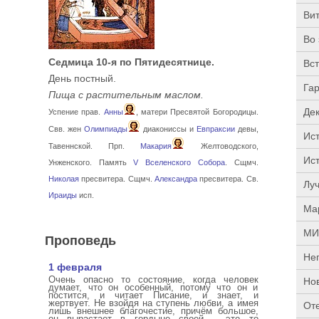
Ви
Во 
Седмица 10-я по Пятидесятнице.
Вс
День постный.
Га
Пища с растительным маслом.
Де
Успение прав.
Анны
, матери Пресвятой Богородицы.
Свв. жен
Олимпиады
диакониссы и
Евпраксии
девы,
Ис
Тавеннской. Прп.
Макария
Желтоводского,
Ис
Унженского. Память
V Вселенского Собора
. Сщмч.
Николая
пресвитера. Сщмч.
Александра
пресвитера. Св.
Луч
Ираиды
исп.
Ма
МИ
Проповедь
Не
1 февраля
Очень опасно то состояние, когда человек
Но
думает, что он особенный, потому что он и
постится, и читает Писание, и знает, и
жертвует. Не взойдя на ступень любви, а имея
От
лишь внешнее благочестие, причём большое,
он вырастает в гордыне своей – это то