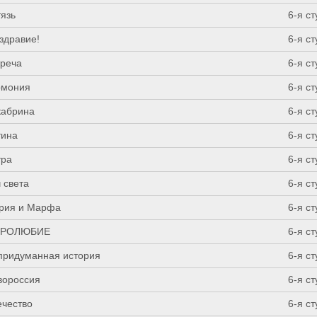
тязь
6-я с
здравие!
6-я с
треча
6-я с
рмония
6-я с
кабрина
6-я с
тина
6-я с
тра
6-я с
 света
6-я с
рия и Марфа
6-я с
РОЛЮБИЕ
6-я с
придуманная история
6-я с
вороссия
6-я с
ечество
6-я с