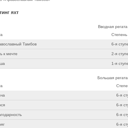
тинг яхт
Вводная регата
та
Степень
авославный Тамбов
6-я ступ
ь к мечте
2-я ступ
ша
1-я ступ
Большая регата
та
Степе
ача
6-я с
рся
6-я с
агодарность
6-я с
ряг
6-я с