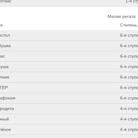
иптекс
1-я с
Малая регата
та
Степень
остол
6-я ступ
бушка
6-я ступ
тис
6-я ступ
пуша
6-я ступ
лния
6-я ступ
ТЕР
6-я ступ
мфония
6-я ступ
родита
4-я ступ
рный
4-я ступ
лёнок
4-я ступ