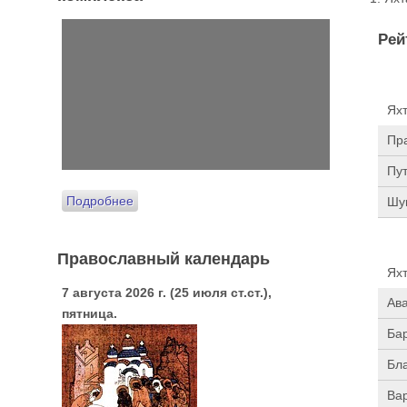
Рей
Ях
Пр
Пут
Подробнее
Шу
Православный календарь
Ях
7 августа 2026 г. (25 июля ст.ст.),
Ав
пятница.
Ба
Бл
Ва