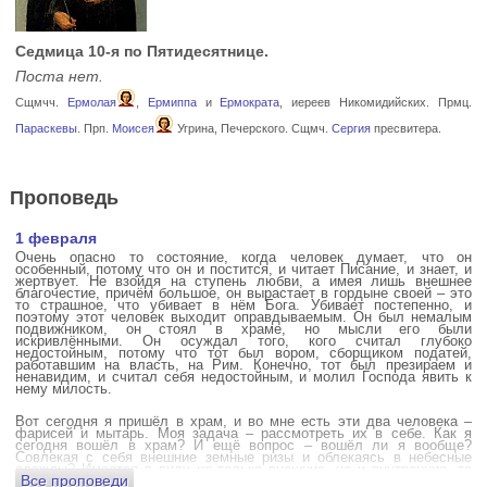
Седмица 10-я по Пятидесятнице.
Поста нет.
Сщмчч.
Ермолая
,
Ермиппа
и
Ермократа
, иереев Никомидийских. Прмц.
Параскевы
. Прп.
Моисея
Угрина, Печерского. Сщмч.
Сергия
пресвитера.
Проповедь
1 февраля
Очень опасно то состояние, когда человек думает, что он
особенный, потому что он и постится, и читает Писание, и знает, и
жертвует. Не взойдя на ступень любви, а имея лишь внешнее
благочестие, причём большое, он вырастает в гордыне своей – это
то страшное, что убивает в нём Бога. Убивает постепенно, и
поэтому этот человек выходит оправдываемым. Он был немалым
подвижником, он стоял в храме, но мысли его были
искривлёнными. Он осуждал того, кого считал глубоко
недостойным, потому что тот был вором, сборщиком податей,
работавшим на власть, на Рим. Конечно, тот был презираем и
ненавидим, и считал себя недостойным, и молил Господа явить к
нему милость.
Вот сегодня я пришёл в храм, и во мне есть эти два человека –
фарисей и мытарь. Моя задача – рассмотреть их в себе. Как я
сегодня вошёл в храм? И ещё вопрос – вошёл ли я вообще?
Совлекая с себя внешние земные ризы и облекаясь в небесные
одежды? Имеется в виду не только внешние, но и внутренние, то
Все проповеди
есть помыслы.