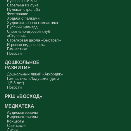
Рукопашный бой
Стрельба из лука
Пулевая стрельба
Фехтование
Ходьба с палками
Художественная гимнастика
Русский бильярд
Спортивно-игровой клуб
«Ступени»
Стрелковая школа «Выстрел»
Игровые виды спорта
Гимнастика
Новости
ДОШКОЛЬНОЕ
РАЗВИТИЕ
Дошкольный лицей «Аккордик»
Гимнастика «Ладушки» (дети
1,5-3 лет)
Новости
РКШ «ВОСХОД»
МЕДИАТЕКА
Аудиоматериалы
Видеоматериалы
Концерты
Спектакли
Диски