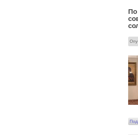
По
со
со
Опу
Под