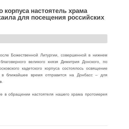
о корпуса настоятель храма
аила для посещения российских
осле Божественной Литургии, совершенной в нижнем
благоверного великого князя Димитрия Донского, по
сковского кадетского корпуса состоялось освящение
я в ближайшее время отправится на Донбасс – для
в.
те в обращении настоятеля нашего храма протоиерея
стоятель храма совершил освящение иконы Архангела Михаила для