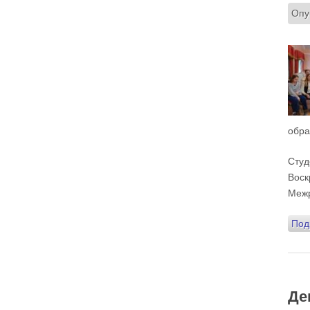
Два человека, сказано в евангельской притче,
Опу
вошли в церковь.
Мы с вниманием осеняем себя крестным
знамением? Что я делаю, налагая персты на
лоб? Я помню, что это – освящение ума. А я
его освящаю? Потом – на чрево, внутреннее
чувство, на правое и левое плечо – все свои
телесные силы. Я об этом задумываюсь или
нет? Так вошёл ли я в храм или нет? Я пришёл
и занял какое-то удобное для меня место.
Разве я не фарисей в этой ситуации? «Это моё
место, мне здесь хорошо, и я уж точно лучше
кого-то. Сейчас покопаюсь в памяти и вспомню,
кто хуже меня. А если я участвую в таинствах
обра
– исповедуюсь, причащаюсь – то я вообще
святой. Если я пост соблюдаю, Евангелие
читаю, святых отцов – у меня всё хорошо, Бог
мне должен Царство Небесное, я его
Студ
заслужил. Я ведь почти всё время в храме, а
они?
Воск
Двое вошли в храм – фарисей и я, вор.
Межр
Я ворую время у себя и у кого-то ещё. Трачу
его не туда, на пустое. Совесть моя
Под
заморожена, снегом запорошена, и я себе
нравлюсь, как Ваня из сказки «Морозко»:
«Какой я хороший! Милый!»
Сегодняшняя притча очень трудная. В ней
хочется увидеть кого-то другого, но не себя.
Де
Вот с этим предлагается войти в сплошную
неделю. Ещё раз: сплошная неделя прошла,
потом две мясопустные, третья – Масленица,