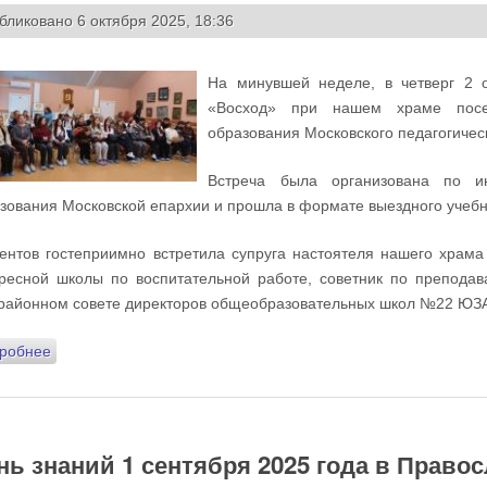
бликовано 6 октября 2025, 18:36
На минувшей неделе, в четверг 2 о
«Восход» при нашем храме посет
образования Московского педагогичес
Встреча была организована по и
зования Московской епархии и прошла в формате выездного учебн
ентов гостеприимно встретила супруга настоятеля нашего храма
ресной школы по воспитательной работе, советник по препода
айонном совете директоров общеобразовательных школ №22 ЮЗА
робнее
о Культурно-просветительский центр «Восход» посетили ст
Московского педагогического университета
нь знаний 1 сентября 2025 года в Право