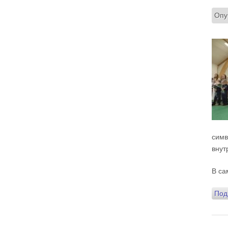
прощённое воскресенье. С чем я приду?
Опу
В нас должно быть внимание к тому, что время
воздержания – это дни для приготовления не
только к Пасхе, а к Небесному Царству! Это
цель жизни. Я об этом забыл, я туда хочу, но я
забыл. И я серьёзно должен что-то делать,
хотя бы в дни поста. Чтобы сначала увидеть в
себе этого урода, а потом начать с ним борьбу.
Аминь.
Протоиерей Андрей Алексеев
симв
внут
В са
Под