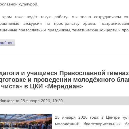
ославной культурой.
 храм тоже ведёт такую работу: мы тесно сотрудничаем с
ерактивные экскурсии по пространству храма, театрализова
ящённые православным праздникам, тематические концерты и про
робнее
о 15 мая на Подворье состоялся Интеллектуальный турнир
школ ЮЗАО г. Москвы
дагоги и учащиеся Православной гимназ
дготовке и проведении молодёжного благ
 чиста» в ЦКИ «Меридиан»
бликовано 28 января 2026, 19:20
25 января 2026 года в Центре кул
молодёжный благотворительный б