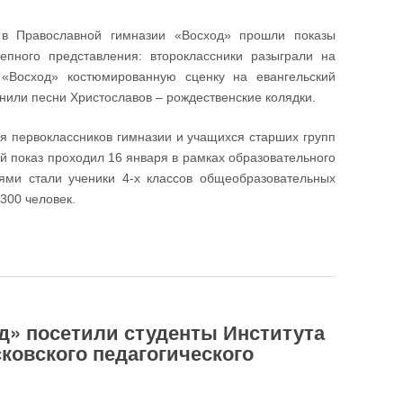
в Православной гимназии «Восход» прошли показы
тепного представления: второклассники разыграли на
 «Восход» костюмированную сценку на евангельский
нили песни Христославов – рождественские колядки.
я первоклассников гимназии и учащихся старших групп
й показ проходил 16 января в рамках образовательного
лями стали ученики 4-х классов общеобразовательных
300 человек.
ционного Рождественского вертепного представления (+ ВИДЕО!)
д» посетили студенты Института
ковского педагогического