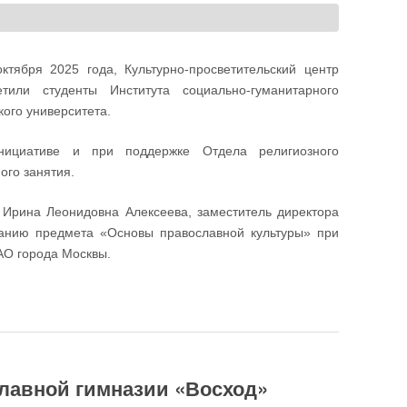
ктября 2025 года, Культурно-просветительский центр
или студенты Института социально-гуманитарного
кого университета.
нициативе и при поддержке Отдела религиозного
ого занятия.
 Ирина Леонидовна Алексеева, заместитель директора
ванию предмета «Основы православной культуры» при
О города Москвы.
уденты Института социально-гуманитарного образования
славной гимназии «Восход»