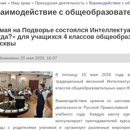
 здесь
ная
»
Наш храм
»
Приходская деятельность
»
Взаимодействие с о
заимодействие с общеобразова
 мая на Подворье состоялся Интеллекту
гда?» для учащихся 4 классов общеобра
сквы
бликовано 20 мая 2026, 16:07
В пятницу 15 мая 2026 года в т
традиционный весенний Интеллекту
классов общеобразовательных школ Ю
Взаимодействие храмов со школам
деятельности Русской Православной 
учебного года. Каждую школу кур
консультирует преподавателей курс
еды с родителями учеников и организует различные мероприя