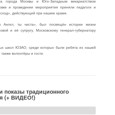
уга города Москвы и Юго-Западным викариатством
товке и проведении мероприятия приняли педагоги и
сход», действующей при нашем храме.
к Ангел, ты чиста», был посвящён истории жизни
вой и её супругу, Московскому генерал-губернатору
ных школ ЮЗАО, среди которых были ребята из нашей
также волонтёры и гости.
риняли участие в подготовке и проведении молодёжного
ридиан»
и показы традиционного
я (+ ВИДЕО!)