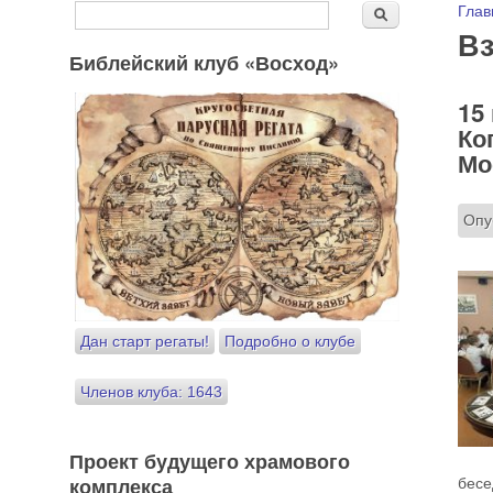
Форма поиска
Вы
Глав
Поиск
В
Библейский клуб «Восход»
15
Ко
Мо
Опу
Дан старт регаты!
Подробно о клубе
Членов клуба: 1643
Проект будущего храмового
комплекса
бес