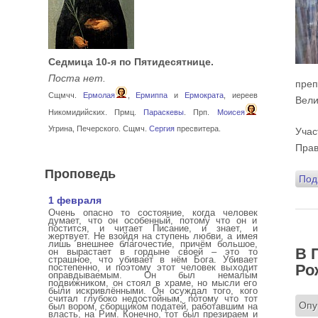
Седмица 10-я по Пятидесятнице.
Поста нет.
преп
Сщмчч.
Ермолая
,
Ермиппа
и
Ермократа
, иереев
Вели
Никомидийских. Прмц.
Параскевы
. Прп.
Моисея
Угрина, Печерского. Сщмч.
Сергия
пресвитера.
Учас
Прав
Проповедь
Под
1 февраля
Очень опасно то состояние, когда человек
думает, что он особенный, потому что он и
постится, и читает Писание, и знает, и
жертвует. Не взойдя на ступень любви, а имея
лишь внешнее благочестие, причём большое,
В 
он вырастает в гордыне своей – это то
страшное, что убивает в нём Бога. Убивает
Ро
постепенно, и поэтому этот человек выходит
оправдываемым. Он был немалым
подвижником, он стоял в храме, но мысли его
были искривлёнными. Он осуждал того, кого
считал глубоко недостойным, потому что тот
Опу
был вором, сборщиком податей, работавшим на
власть, на Рим. Конечно, тот был презираем и