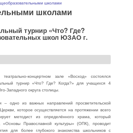
бщеобразовательными школами
тельными школами
альный турнир «Что? Где?
зовательных школ ЮЗАО г.
еатрально-концертном зале «Восход» состоялся
альный турнир «Что? Где? Когда?» для учащихся 4
го-Западного округа столицы.
и – одно из важных направлений просветительской
Церкви, которое осуществляется на протяжении всего
ирует методист из определённого храма, который
а «Основы Православной культуры» (ОПК), проводит
тия для более глубокого знакомства школьников с