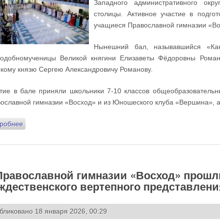
Западного административного окр
столицы. Активное участие в подго
учащиеся Православной гимназии «Во
Нынешний бал, называвшийся «Ка
одобномученицы Великой княгини Елизаветы Фёдоровны Романо
кому князю Сергею Александровичу Романову.
тие в бале приняли школьники 7-10 классов общеобразователь
ославной гимназии «Восход» и из Юношеского клуба «Вершина», а 
робнее
о Педагоги и учащиеся Православной гимназии «Восход» п
благотворительного бала «Как Ангел, ты чиста» в ЦКИ «Ме
Православной гимназии «Восход» прошл
ждественского вертепного представлени
бликовано 18 января 2026, 00:29