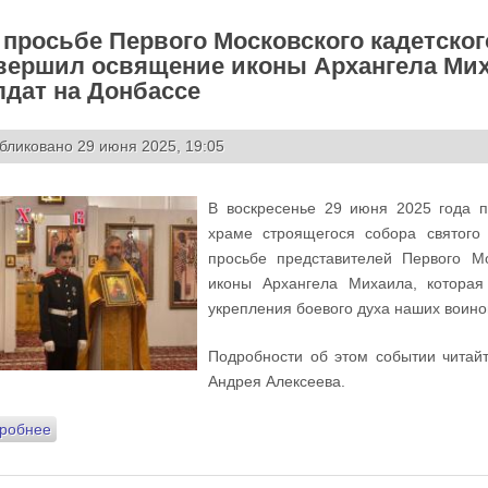
 просьбе Первого Московского кадетског
вершил освящение иконы Архангела Мих
лдат на Донбассе
бликовано 29 июня 2025, 19:05
В воскресенье 29 июня 2025 года п
храме строящегося собора святого 
просьбе представителей Первого Мо
иконы Архангела Михаила, котора
укрепления боевого духа наших воино
Подробности об этом событии читай
Андрея Алексеева.
робнее
о По просьбе Первого Московского кадетского корпуса на
посещения российских солдат на Донбассе