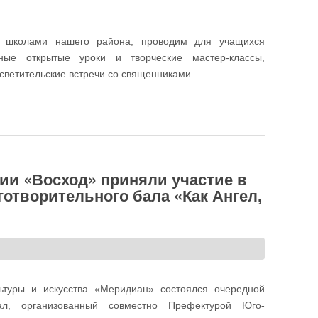
о школами нашего района, проводим для учащихся
нные открытые уроки и творческие мастер-классы,
светительские встречи со священниками.
 «Что? Где? Когда?» для учащихся 4 классов общеобразовательных
ии «Восход» приняли участие в
отворительного бала «Как Ангел,
ьтуры и искусства «Меридиан» состоялся очередной
ал, организованный совместно Префектурой Юго-