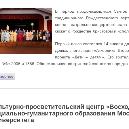
В период продолжающихся Святок 
традиционного Рождественского вер
сцене театрально-концертного зала
сюжет о Рождестве Христовом и испол
Первый показ состоялся 14 января дл
Дошкольного лицея «Аккордик». Второ
проекта «Дети – детям». Его зрите
 №№ 2006 и 1356. Общее количество зрителей составило порядка 
робнее
о В Православной гимназии «Восход» прошли показы тради
льтурно-просветительский центр «Восхо
циально-гуманитарного образования Мос
иверситета