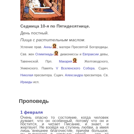
Седмица 10-я по Пятидесятнице.
День постный.
Пища с растительным маслом.
Успение прав.
Анны
, матери Пресвятой Богородицы.
Свв. жен
Олимпиады
диакониссы и
Евпраксии
девы,
Тавеннской. Прп.
Макария
Желтоводского,
Унженского. Память
V Вселенского Собора
. Сщмч.
Николая
пресвитера. Сщмч.
Александра
пресвитера. Св.
Ираиды
исп.
Проповедь
1 февраля
Очень опасно то состояние, когда человек
думает, что он особенный, потому что он и
постится, и читает Писание, и знает, и
жертвует. Не взойдя на ступень любви, а имея
лишь внешнее благочестие, причём большое,
он вырастает в гордыне своей – это то