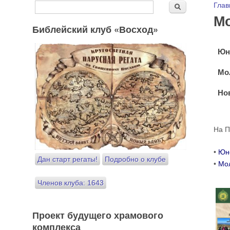
Форма поиска
Вы
Глав
Поиск
Мо
Библейский клуб «Восход»
Юн
Мо
Но
На П
•
Юн
Дан старт регаты!
Подробно о клубе
•
Мо
Членов клуба: 1643
Проект будущего храмового
комплекса