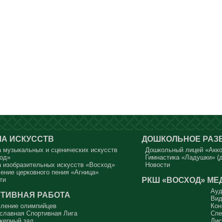
А ИСКУССТВ
ДОШКОЛЬНОЕ РАЗ
 музыкальных и сценических искусств
Дошкольный лицей «Акк
од»
Гимнастика «Ладушки» (д
 изобразительных искусств «Восход»
Новости
ение церковного пения «Агница»
РКШ «ВОСХОД»
МЕ
ти
Ауд
ТИВНАЯ РАБОТА
Вид
ление олимпийцев
Кон
славная Спортивная Лига
Спе
жерный зал
Дис