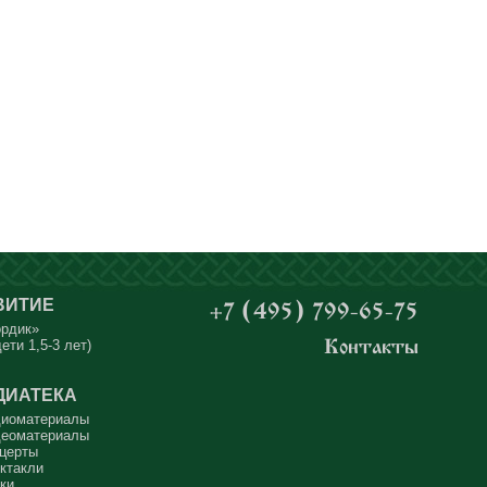
ВИТИЕ
+7 (495) 799-65-75
ордик»
ети 1,5-3 лет)
Контакты
ДИАТЕКА
иоматериалы
еоматериалы
церты
ктакли
ки