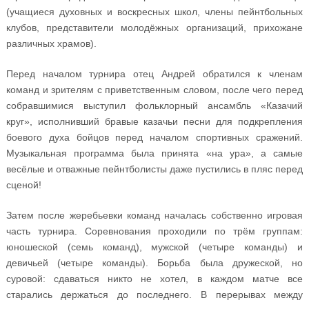
(учащиеся духовных и воскресных школ, члены пейнтбольных
клубов, представители молодёжных организаций, прихожане
различных храмов).
Перед началом турнира отец Андрей обратился к членам
команд и зрителям с приветственным словом, после чего перед
собравшимися выступил фольклорный ансамбль «Казачий
круг», исполнивший бравые казачьи песни для подкрепления
боевого духа бойцов перед началом спортивных сражений.
Музыкальная программа была принята «на ура», а самые
весёлые и отважные пейнтболисты даже пустились в пляс перед
сценой!
Затем после жеребьевки команд началась собственно игровая
часть турнира. Соревнования проходили по трём группам:
юношеской (семь команд), мужской (четыре команды) и
девичьей (четыре команды). Борьба была дружеской, но
суровой: сдаваться никто не хотел, в каждом матче все
старались держаться до последнего. В перерывах между