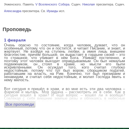
Унженского. Память
V Вселенского Собора
. Сщмч.
Николая
пресвитера. Сщмч.
Александра
пресвитера. Св.
Ираиды
исп.
Проповедь
1 февраля
Очень опасно то состояние, когда человек думает, что он
особенный, потому что он и постится, и читает Писание, и знает, и
жертвует. Не взойдя на ступень любви, а имея лишь внешнее
благочестие, причём большое, он вырастает в гордыне своей – это
то страшное, что убивает в нём Бога. Убивает постепенно, и
поэтому этот человек выходит оправдываемым. Он был немалым
подвижником, он стоял в храме, но мысли его были
искривлёнными. Он осуждал того, кого считал глубоко
недостойным, потому что тот был вором, сборщиком податей,
работавшим на власть, на Рим. Конечно, тот был презираем и
ненавидим, и считал себя недостойным, и молил Господа явить к
нему милость.
Вот сегодня я пришёл в храм, и во мне есть эти два человека –
фарисей и мытарь. Моя задача – рассмотреть их в себе. Как я
сегодня вошёл в храм? И ещё вопрос – вошёл ли я вообще?
Совлекая с себя внешние земные ризы и облекаясь в небесные
одежды? Имеется в виду не только внешние, но и внутренние, то
Все проповеди
есть помыслы.
А вот почему в древних соборах у входа можно найти изображения
ангела с мечом? Это символика, предложение тебе, человек,
задуматься: ты отсекаешь сейчас этим мечом, конечно же
незримым, свои помыслы? Ты с ними борешься, вот сейчас, стоя в
храме? Где твои мысли? О чём ты думаешь? Где сокровище твоего