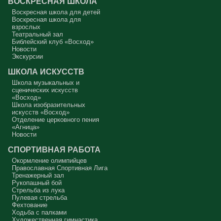
ВОСКРЕСНАЯ ШКОЛА
Сегодняшняя притча очень трудная. В ней хочется увидеть кого-то
другого, но не себя.
Воскресная школа для детей
Воскресная школа для
Вот с этим предлагается войти в сплошную неделю. Ещё раз:
взрослых
сплошная неделя прошла, потом две мясопустные, третья –
Театральный зал
Масленица, прощённое воскресенье. С чем я приду?
Библейский клуб «Восход»
Новости
В нас должно быть внимание к тому, что время воздержания – это
дни для приготовления не только к Пасхе, а к Небесному Царству!
Экскурсии
Это цель жизни. Я об этом забыл, я туда хочу, но я забыл. И я
серьёзно должен что-то делать, хотя бы в дни поста. Чтобы
ШКОЛА ИСКУССТВ
сначала увидеть в себе этого урода, а потом начать с ним борьбу.
Школа музыкальных и
Аминь.
сценических искусств
«Восход»
Протоиерей Андрей Алексеев
Школа изобразительных
искусств «Восход»
Отделение церковного пения
«Агница»
Новости
СПОРТИВНАЯ РАБОТА
Окормление олимпийцев
Православная Спортивная Лига
Тренажерный зал
Рукопашный бой
Стрельба из лука
Пулевая стрельба
Фехтование
Ходьба с палками
Художественная гимнастика