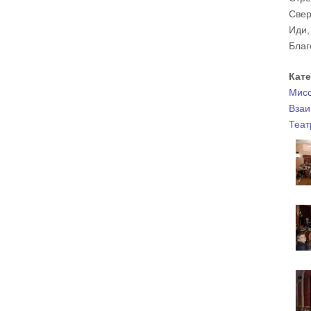
Свер
Вот с этим предлагается войти в сплошную
неделю. Ещё раз: сплошная неделя прошла,
Иди,
потом две мясопустные, третья – Масленица,
прощённое воскресенье. С чем я приду?
Благ
В нас должно быть внимание к тому, что время
воздержания – это дни для приготовления не
только к Пасхе, а к Небесному Царству! Это
Кат
цель жизни. Я об этом забыл, я туда хочу, но я
забыл. И я серьёзно должен что-то делать,
Мисс
хотя бы в дни поста. Чтобы сначала увидеть в
себе этого урода, а потом начать с ним борьбу.
Взаи
Теат
Аминь.
Протоиерей Андрей Алексеев