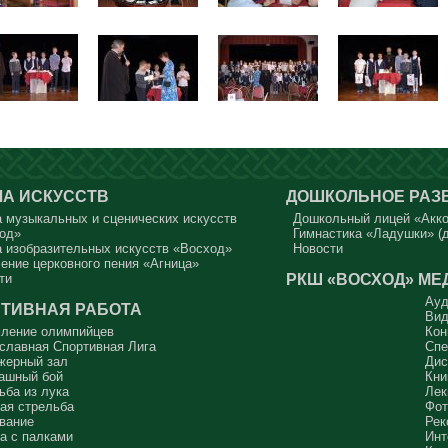
А ИСКУССТВ
ДОШКОЛЬНОЕ РАЗ
 музыкальных и сценических искусств
Дошкольный лицей «Акк
од»
Гимнастика «Ладушки» (д
 изобразительных искусств «Восход»
Новости
ение церковного пения «Агница»
РКШ «ВОСХОД»
МЕ
ти
Ауд
ТИВНАЯ РАБОТА
Вид
ление олимпийцев
Кон
славная Спортивная Лига
Спе
жерный зал
Дис
ашный бой
Кни
ьба из лука
Лек
ая стрельба
Фот
вание
Рек
а с палками
Инт