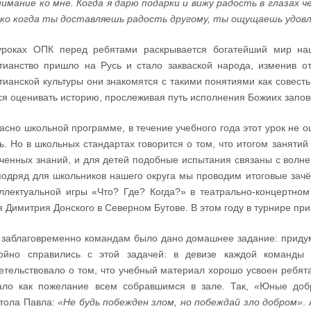
нимание ко мне. Когда я дарю подарки и вижу радость в глазах 
ко когда ты доставляешь радость другому, ты ощущаешь удов
роках ОПК перед ребятами раскрывается богатейший мир наш
тианство пришло на Русь и стало закваской народа, изменив от
тианской культуры они знакомятся с такими понятиями как совесть 
ся оценивать историю, прослеживая путь исполнения Божиих запо
асно школьной программе, в течение учебного года этот урок не о
ь. Но в школьных стандартах говорится о том, что итогом занятий 
ченных знаний, и для детей подобные испытания связаны с волнен
подряд для школьников нашего округа мы проводим итоговые зач
ллектуальной игры «Что? Где? Когда?» в театрально-концертно
я Димитрия Донского в Северном Бутове. В этом году в турнире при
заблаговременно командам было дано домашнее задание: придумат
тойно справились с этой задачей: в девизе каждой команды
етельствовало о том, что учебный материал хорошо усвоен ребят
ало как пожелание всем собравшимся в зале. Так, «Юные доб
тола Павла:
«Не будь побежден злом, но побеждай зло добром»
.