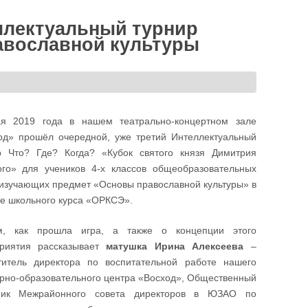
теллектуальный турнир
равославной культуры
я 2019 года в нашем театрально-концертном зале
од» прошёл очередной, уже третий Интеллектуальный
р Что? Где? Когда? «Кубок святого князя Димитрия
ого» для учеников 4-х классов общеобразовательных
 изучающих предмет «Основы православной культуры» в
ве школьного курса «ОРКСЭ».
, как прошла игра, а также о концепции этого
риятия рассказывает
матушка Ирина Алексеева
–
титель директора по воспитательной работе нашего
урно-образовательного центра «Восход», Общественный
ник Межрайонного совета директоров в ЮЗАО по