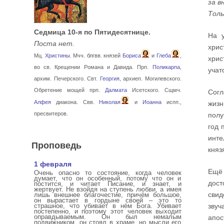
за в
Толь
Седмица 10-я по Пятидесятнице.
На у
Поста нет.
хрис
Мц.
Христины
. Мчч. блгвв. князей
Бориса
и
Глеба
,
хрис
во св. Крещении Романа и Давида. Прп.
Поликарпа
,
учат
архим. Печерского. Свт.
Георгия
, архиеп. Могилевского.
Обретение мощей прп.
Далмата
Исетского. Сщмч.
Согл
Алфея
диакона. Свв.
Николая
и
Иоанна
испп.,
жизн
пресвитеров.
полу
год 
инте
Проповедь
княз
1 февраля
Ещё 
Очень опасно то состояние, когда человек
думает, что он особенный, потому что он и
дос
постится, и читает Писание, и знает, и
жертвует. Не взойдя на ступень любви, а имея
свид
лишь внешнее благочестие, причём большое,
он вырастает в гордыне своей – это то
страшное, что убивает в нём Бога. Убивает
звуч
постепенно, и поэтому этот человек выходит
оправдываемым. Он был немалым
апос
подвижником, он стоял в храме, но мысли его