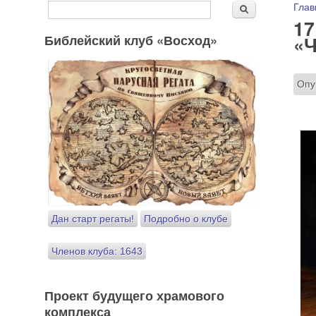
Форма поиска
Вы
Глав
Поиск
17
Библейский клуб «Восход»
«Ч
Опу
Дан старт регаты!
Подробно о клубе
Членов клуба: 1643
Проект будущего храмового
комплекса