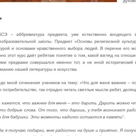
духов
*
КСЭ – аббревиатура предмета, уже естественно входящего в
образовательной школы. Предмет «Основы религиозной культуры
турой и основами нравственного выбора людей. В перечне его м
но этот курс даёт ребятам понятие о том, какой взгляд на отнош
ми предками совершался именно тот, а не иной исторический в
манию нашей литературы и искусства.
до мной сочинения учеников на тему: «Что для меня важнее – по
о потребительство, так отрадно читать светлые мысли ребят, дел
 кажется, что важнее для меня – это дарить. Дарить можно чт
то добрые слова. От того, что даришь, у тебя возникает ра
 для бабушки. Эти моменты надолго остаются в памяти”.
да я получаю подарки, мне радостно на душе и приятно. Я полу