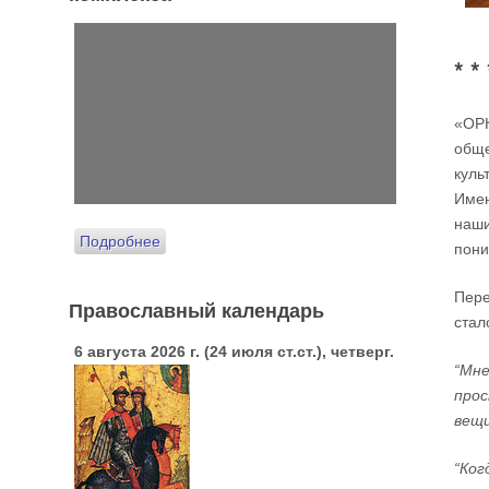
* * 
«ОР
обще
куль
Имен
наши
Подробнее
пони
Пере
Православный календарь
стал
6 августа 2026 г. (24 июля ст.ст.), четверг.
“Мне
прос
вещи
“Ког