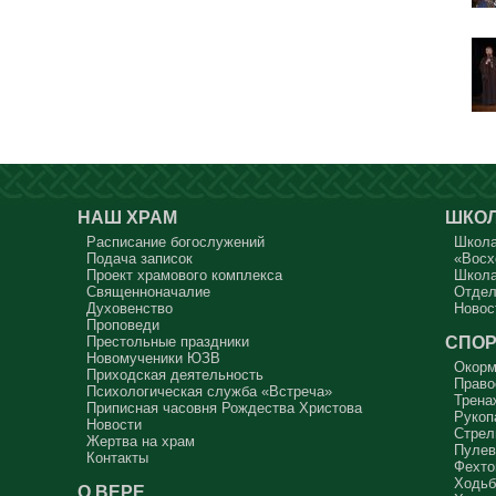
НАШ ХРАМ
ШКОЛ
Расписание богослужений
Школа
Подача записок
«Восх
Проект храмового комплекса
Школа
Священноначалие
Отдел
Духовенство
Новос
Проповеди
СПОР
Престольные праздники
Новомученики ЮЗВ
Окорм
Приходская деятельность
Право
Психологическая служба «Встреча»
Трена
Приписная часовня Рождества Христова
Рукоп
Новости
Стрел
Жертва на храм
Пулев
Контакты
Фехто
Ходьб
О ВЕРЕ