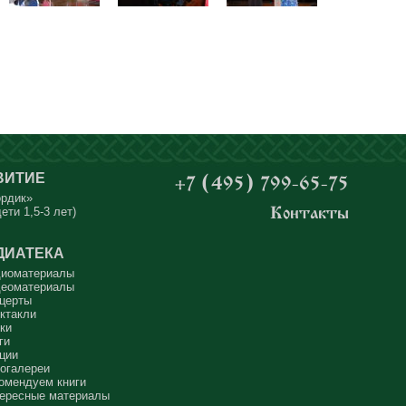
ВИТИЕ
+7 (495) 799-65-75
ордик»
ети 1,5-3 лет)
Контакты
ДИАТЕКА
иоматериалы
еоматериалы
церты
ктакли
ки
ги
ции
огалереи
омендуем книги
ересные материалы