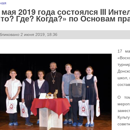
 здесь
ная
 мая 2019 года состоялся III Ин
то? Где? Когда?» по Основам п
бликовано 2 июня 2019, 18:36
17 ма
«Восх
турни
Донск
школ,
соста
О том
мероп
замес
Культ
совет