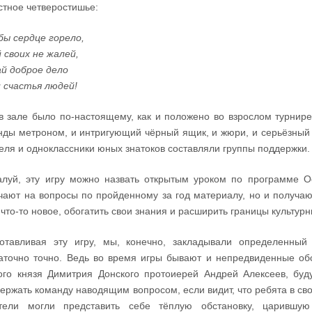
стное четверостишье:
ы сердце горело,
 своих не жалей,
й доброе дело
 счастья людей!
в зале было по-настоящему, как и положено во взрослом турнире
нды метроном, и интригующий чёрный ящик, и жюри, и серьёзный
еля и одноклассники юных знатоков составляли группы поддержки.
луй, эту игру можно назвать открытым уроком по программе Ос
чают на вопросы по пройденному за год материалу, но и получаю
 что-то новое, обогатить свои знания и расширить границы культур
отавливая эту игру, мы, конечно, закладывали определенный
аточно точно. Ведь во время игры бывают и непредвиденные обс
ого князя Димитрия Донского протоиерей Андрей Алексеев, буду
ержать команду наводящим вопросом, если видит, что ребята в св
атели могли представить себе тёплую обстановку, царившую