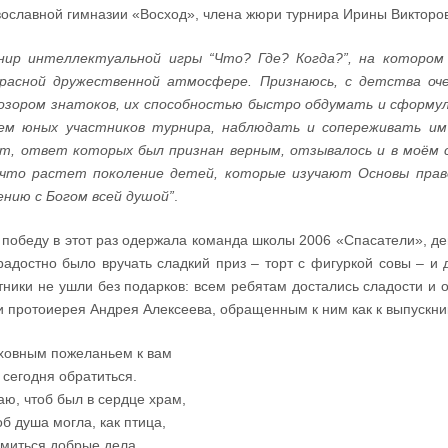
ославной гимназии «Восход», члена жюри турнира Ирины Викторо
рнир интеллектуальной игры “Что? Где? Когда?”, на котором
расной дружественной атмосфере. Признаюсь, с детства оче
озором знатоков, их способностью быстро обдумать и сформул
сем юных участников турнира, наблюдать и сопереживать им 
т, ответ которых был признан верным, отзывалось и в моём 
 что растет поколение детей, которые изучают Основы право
нию с Богом всей душой”
.
 победу в этот раз одержала команда школы 2006 «Спасатели», дев
радостно было вручать сладкий приз – торт с фигуркой совы – и
тники не ушли без подарков: всем ребятам достались сладости и
 протоиерея Андрея Алексеева, обращенным к ним как к выпускн
ховным пожеланьем к вам
 сегодня обратиться.
ю, чтоб был в сердце храм,
об душа могла, как птица,
миться добрые дела