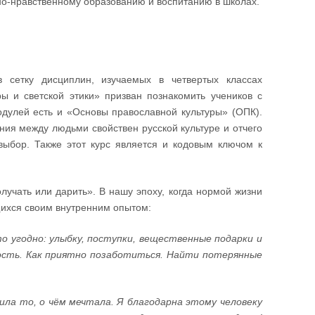
но-нравственному образованию и воспитанию в школах.
 сетку дисциплин, изучаемых в четвертых классах
 и светской этики» призван познакомить учеников с
одулей есть и «Основы православной культуры» (ОПК).
ения между людьми свойствен русской культуре и отчего
ыбор. Также этот курс является и кодовым ключом к
лучать или дарить». В нашу эпоху, когда нормой жизни
ящихся своим внутренним опытом:
о угодно: улыбку, поступки, вещественные подарки и
дость. Как приятно позаботиться. Найти потерянные
чила то, о чём мечтала. Я благодарна этому человеку