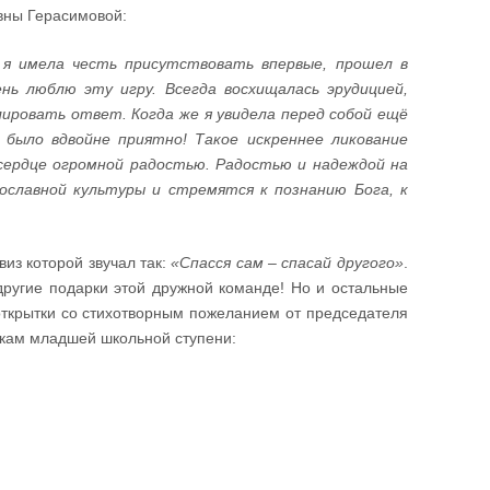
вны Герасимовой:
 я имела честь присутствовать впервые, прошел в
нь люблю эту игру. Всегда восхищалась эрудицией,
ировать ответ. Когда же я увидела перед собой ещё
было вдвойне приятно! Такое искреннее ликование
сердце огромной радостью. Радостью и надеждой на
славной культуры и стремятся к познанию Бога, к
из которой звучал так:
«Спасся сам – спасай другого»
.
 другие подарки этой дружной команде! Но и остальные
 открытки со стихотворным пожеланием от председателя
икам младшей школьной ступени: