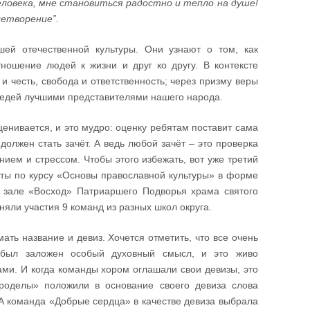
человека, мне становиться радостно и тепло на душе!
летворение”.
ей отечественной культуры. Они узнают о том, как
ношение людей к жизни и друг ко другу. В контексте
и честь, свобода и ответственность; через призму веры
ведей лучшими представителями нашего народа.
ценивается, и это мудро: оценку ребятам поставит сама
должен стать зачёт. А ведь любой зачёт – это проверка
ием и стрессом. Чтобы этого избежать, вот уже третий
ёты по курсу «Основы православной культуры» в форме
м зале «Восход» Патриаршего Подворья храма святого
няли участия 9 команд из разных школ округа.
ь название и девиз. Хочется отметить, что все очень
 был заложен особый духовный смысл, и это живо
ами. И когда команды хором оглашали свои девизы, это
роделы» положили в основание своего девиза слова
 А команда «Добрые сердца» в качестве девиза выбрала