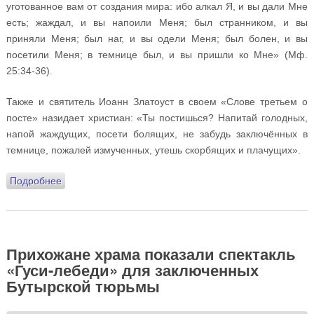
уготованное вам от создания мира: ибо алкал Я, и вы дали Мне
есть; жаждал, и вы напоили Меня; был странником, и вы
приняли Меня; был наг, и вы одели Меня; был болен, и вы
посетили Меня; в темнице был, и вы пришли ко Мне» (Мф.
25:34-36).
Также и святитель Иоанн Златоуст в своем «Слове третьем о
посте» назидает христиан: «Ты постишься? Напитай голодных,
напой жаждущих, посети болящих, не забудь заключённых в
темнице, пожалей измученных, утешь скорбящих и плачущих».
Подробнее
о В преддверии праздника Пасхи члены молодёжного
актива Подворья навестили воспитанников Детских
домов
Прихожане храма показали спектакль
«Гуси-лебеди» для заключенных
Бутырской тюрьмы