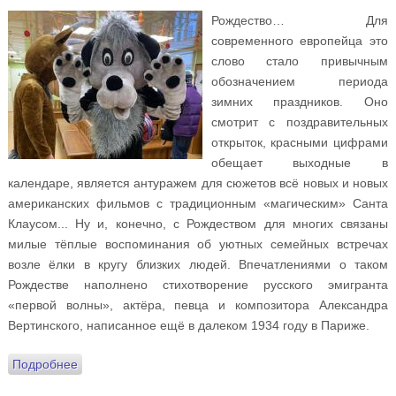
Рождество… Для
современного европейца это
слово стало привычным
обозначением периода
зимних праздников. Оно
смотрит с поздравительных
открыток, красными цифрами
обещает выходные в
календаре, является антуражем для сюжетов всё новых и новых
американских фильмов с традиционным «магическим» Санта
Клаусом... Ну и, конечно, с Рождеством для многих связаны
милые тёплые воспоминания об уютных семейных встречах
возле ёлки в кругу близких людей. Впечатлениями о таком
Рождестве наполнено стихотворение русского эмигранта
«первой волны», актёра, певца и композитора Александра
Вертинского, написанное ещё в далеком 1934 году в Париже.
Подробнее
о В дни Святок на Подворье состоялся
Рождественский праздник для пациентов ПНИ № 11