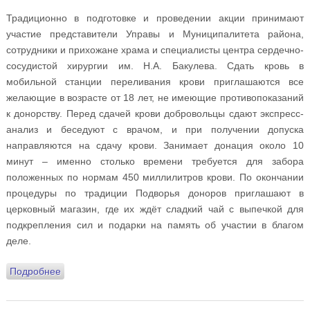
Традиционно в подготовке и проведении акции принимают
участие представители Управы и Муниципалитета района,
сотрудники и прихожане храма и специалисты центра сердечно-
сосудистой хирургии им. Н.А. Бакулева. Сдать кровь в
мобильной станции переливания крови приглашаются все
желающие в возрасте от 18 лет, не имеющие противопоказаний
к донорству. Перед сдачей крови добровольцы сдают экспресс-
анализ и беседуют с врачом, и при получении допуска
направляются на сдачу крови. Занимает донация около 10
минут – именно столько времени требуется для забора
положенных по нормам 450 миллилитров крови. По окончании
процедуры по традиции Подворья доноров приглашают в
церковный магазин, где их ждёт сладкий чай с выпечкой для
подкрепления сил и подарки на память об участии в благом
деле.
Подробнее
о «Сдай кровь – спаси ребёнка!»: на Подворье
прошла третья ежегодная донорская акция