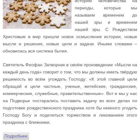
историю человечества на
периоды, которые мы
называем временем до
нашей эры и временем
нашей эры. С Рождеством
Христовым в мир пришли новое осмысление истории, новые
мысли и решения, новые цели и задачи. Иными словами –
обновилась вся система бытия.
Святитель Феофан Затворник в своём произведении «Мысли на
каждый день года» говорит о том, что мы должны иметь твёрдую
решимость во всём угождать Господу: «К этой главной цели
обращай и цели частные, ученые, житейские, гражданские,
коммерческие, служебные, правительственные». Вот и мы у нас
на Подворье постарались поставить задачу во всех делах по
подготовке рождественского праздника хотя бы немного угодить
Господу Богу и поделиться торжеством и ликованием этого
праздника с ближними.
Подробнее
о «Сегодня будет Рождество…». О том, как мы на