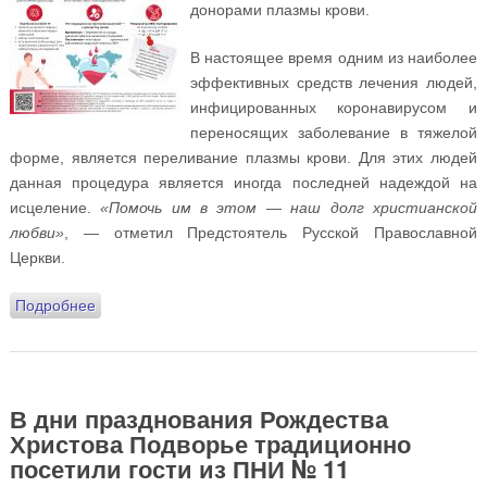
донорами плазмы крови.
В настоящее время одним из наиболее
эффективных средств лечения людей,
инфицированных коронавирусом и
переносящих заболевание в тяжелой
форме, является переливание плазмы крови. Для этих людей
данная процедура является иногда последней надеждой на
исцеление.
«Помочь им в этом — наш долг христианской
любви»
, — отметил Предстоятель Русской Православной
Церкви.
Подробнее
о Святейший Патриарх Кирилл призвал клириков и
прихожан московских храмов, переболевших COVID-
19, стать донорами плазмы крови
В дни празднования Рождества
Христова Подворье традиционно
посетили гости из ПНИ № 11