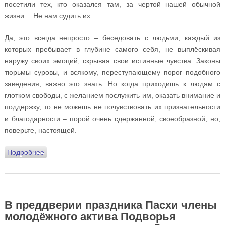
посетили тех, кто оказался там, за чертой нашей обычной
жизни… Не нам судить их…
Да, это всегда непросто – беседовать с людьми, каждый из
которых пребывает в глубине самого себя, не выплёскивая
наружу своих эмоций, скрывая свои истинные чувства. Законы
тюрьмы суровы, и всякому, переступающему порог подобного
заведения, важно это знать. Но когда приходишь к людям с
глотком свободы, с желанием послужить им, оказать внимание и
поддержку, то не можешь не почувствовать их признательности
и благодарности – порой очень сдержанной, своеобразной, но,
поверьте, настоящей.
Подробнее
о Настоятель храма протоиерей Андрей Алексеев о
пасхальном посещении заключённых Бутырской
тюрьмы
В преддверии праздника Пасхи члены
молодёжного актива Подворья