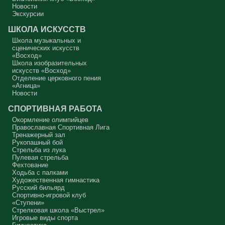
Новости
В нас должно быть внимание к тому, что время воздержания – это
дни для приготовления не только к Пасхе, а к Небесному Царству!
Экскурсии
Это цель жизни. Я об этом забыл, я туда хочу, но я забыл. И я
серьёзно должен что-то делать, хотя бы в дни поста. Чтобы
ШКОЛА ИСКУССТВ
сначала увидеть в себе этого урода, а потом начать с ним борьбу.
Школа музыкальных и
Аминь.
сценических искусств
«Восход»
Протоиерей Андрей Алексеев
Школа изобразительных
искусств «Восход»
Отделение церковного пения
«Агница»
Новости
СПОРТИВНАЯ РАБОТА
Окормление олимпийцев
Православная Спортивная Лига
Тренажерный зал
Рукопашный бой
Стрельба из лука
Пулевая стрельба
Фехтование
Ходьба с палками
Художественная гимнастика
Русский бильярд
Спортивно-игровой клуб
«Ступени»
Стрелковая школа «Выстрел»
Игровые виды спорта