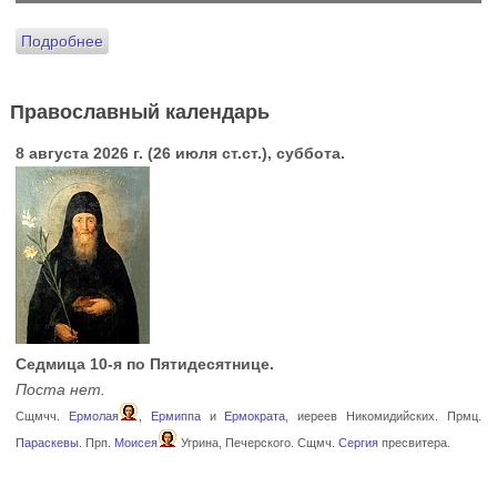
Подробнее
Православный календарь
8 августа 2026 г. (26 июля ст.ст.), суббота.
Седмица 10-я по Пятидесятнице.
Поста нет.
Сщмчч.
Ермолая
,
Ермиппа
и
Ермократа
, иереев Никомидийских. Прмц.
Параскевы
. Прп.
Моисея
Угрина, Печерского. Сщмч.
Сергия
пресвитера.