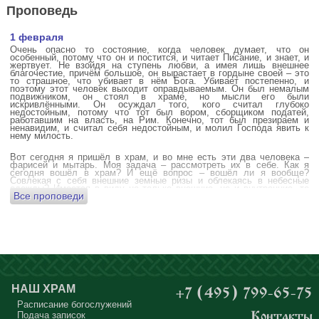
Проповедь
1 февраля
Очень опасно то состояние, когда человек думает, что он
особенный, потому что он и постится, и читает Писание, и знает, и
жертвует. Не взойдя на ступень любви, а имея лишь внешнее
благочестие, причём большое, он вырастает в гордыне своей – это
то страшное, что убивает в нём Бога. Убивает постепенно, и
поэтому этот человек выходит оправдываемым. Он был немалым
подвижником, он стоял в храме, но мысли его были
искривлёнными. Он осуждал того, кого считал глубоко
недостойным, потому что тот был вором, сборщиком податей,
работавшим на власть, на Рим. Конечно, тот был презираем и
ненавидим, и считал себя недостойным, и молил Господа явить к
нему милость.
Вот сегодня я пришёл в храм, и во мне есть эти два человека –
фарисей и мытарь. Моя задача – рассмотреть их в себе. Как я
сегодня вошёл в храм? И ещё вопрос – вошёл ли я вообще?
Совлекая с себя внешние земные ризы и облекаясь в небесные
одежды? Имеется в виду не только внешние, но и внутренние, то
Все проповеди
есть помыслы.
А вот почему в древних соборах у входа можно найти изображения
ангела с мечом? Это символика, предложение тебе, человек,
задуматься: ты отсекаешь сейчас этим мечом, конечно же
незримым, свои помыслы? Ты с ними борешься, вот сейчас, стоя в
храме? Где твои мысли? О чём ты думаешь? Где сокровище твоего
сердца?
Меня в своё время потрясла история, когда духовному человеку
Бог открыл помыслы людей, стоящих в храме, и он ужаснулся
НАШ ХРАМ
+7 (495) 799-65-75
тому, что никто из них не молится – ни один человек, кроме одного
мальчика. Мысли у людей о чём угодно: о работе, о молодой жене
Расписание богослужений
или возлюбленной, о детях, о долгах, о футбольном матче, о
Подача записок
Контакты
путешествиях, о скором отпуске, о билетах, о машине, об одежде, о