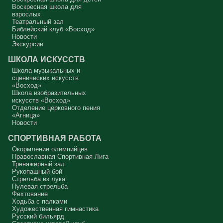
Воскресная школа для
Вот с этим предлагается войти в сплошную неделю. Ещё раз:
взрослых
сплошная неделя прошла, потом две мясопустные, третья –
Театральный зал
Масленица, прощённое воскресенье. С чем я приду?
Библейский клуб «Восход»
Новости
В нас должно быть внимание к тому, что время воздержания – это
дни для приготовления не только к Пасхе, а к Небесному Царству!
Экскурсии
Это цель жизни. Я об этом забыл, я туда хочу, но я забыл. И я
серьёзно должен что-то делать, хотя бы в дни поста. Чтобы
ШКОЛА ИСКУССТВ
сначала увидеть в себе этого урода, а потом начать с ним борьбу.
Школа музыкальных и
Аминь.
сценических искусств
«Восход»
Протоиерей Андрей Алексеев
Школа изобразительных
искусств «Восход»
Отделение церковного пения
«Агница»
Новости
СПОРТИВНАЯ РАБОТА
Окормление олимпийцев
Православная Спортивная Лига
Тренажерный зал
Рукопашный бой
Стрельба из лука
Пулевая стрельба
Фехтование
Ходьба с палками
Художественная гимнастика
Русский бильярд