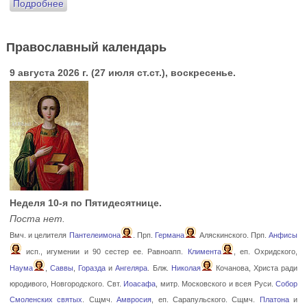
Подробнее
Православный календарь
9 августа 2026 г. (27 июля ст.ст.), воскресенье.
Неделя 10-я по Пятидесятнице.
Поста нет.
Вмч. и целителя
Пантелеимона
. Прп.
Германа
Аляскинского. Прп.
Анфисы
исп., игумении и 90 сестер ее. Равноапп.
Климента
, еп. Охридского,
Наума
,
Саввы
,
Горазда
и
Ангеляра
. Блж.
Николая
Кочанова, Христа ради
юродивого, Новгородского. Свт.
Иоасафа
, митр. Московского и всея Руси.
Собор
Смоленских святых
. Сщмч.
Амвросия
, еп. Сарапульского. Сщмч.
Платона
и