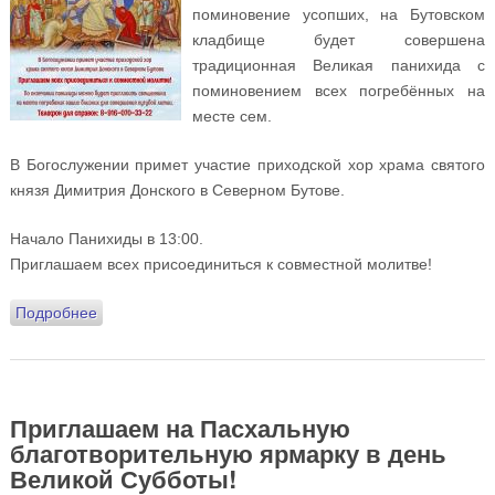
поминовение усопших, на Бутовском
кладбище будет совершена
традиционная Великая панихида с
поминовением всех погребённых на
месте сем.
В Богослужении примет участие приходской хор храма святого
князя Димитрия Донского в Северном Бутове.
Начало Панихиды в 13:00.
Приглашаем всех присоединиться к совместной молитве!
Подробнее
о В день Радоницы 3 мая на Бутовском кладбище
будет совершена Великая Панихида
Приглашаем на Пасхальную
благотворительную ярмарку в день
Великой Субботы!