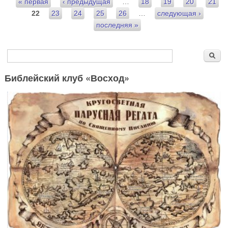
Страницы
« первая
‹ предыдущая
…
18
19
20
21
22
23
24
25
26
…
следующая ›
последняя »
Форма поиска
Поиск
Библейский клуб «Восход»