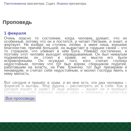
Пантелеимона
пресвитера. Сщмч.
Иоанна
пресвитера.
Проповедь
1 февраля
Очень опасно то состояние, когда человек думает, что он
особенный, потому что он и постится, и читает Писание, и знает, и
жертвует. Не взойдя на ступень любви, а имея лишь внешнее
благочестие, причём большое, он вырастает в гордыне своей – это
то страшное, что убивает в нём Бога. Убивает постепенно, и
поэтому этот человек выходит оправдываемым. Он был немалым
подвижником, он стоял в храме, но мысли его были
искривлёнными. Он осуждал того, кого считал глубоко
недостойным, потому что тот был вором, сборщиком податей,
работавшим на власть, на Рим. Конечно, тот был презираем и
ненавидим, и считал себя недостойным, и молил Господа явить к
нему милость.
Вот сегодня я пришёл в храм, и во мне есть эти два человека –
фарисей и мытарь. Моя задача – рассмотреть их в себе. Как я
сегодня вошёл в храм? И ещё вопрос – вошёл ли я вообще?
Совлекая с себя внешние земные ризы и облекаясь в небесные
одежды? Имеется в виду не только внешние, но и внутренние, то
Все проповеди
есть помыслы.
А вот почему в древних соборах у входа можно найти изображения
ангела с мечом? Это символика, предложение тебе, человек,
задуматься: ты отсекаешь сейчас этим мечом, конечно же
незримым, свои помыслы? Ты с ними борешься, вот сейчас, стоя в
храме? Где твои мысли? О чём ты думаешь? Где сокровище твоего
сердца?