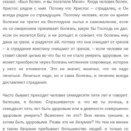
сказал: «Был болен, и вы посетили Меня». Когда человек болен,
Христос рядом с ним. Потому что Христос – страдалец, и Он
всегда рядом со страждущим. Поэтому человек, если он время
болезни не тратит на бесплодное нытье и саможаление, если
он со смирением принимает болезнь, какую бы Господь ни дал,
если он молится Богу, и не ропщет, и сознает, что болезнь ему
дана за грехи, и радуется ей, потому что она очищает от грехов
– а страдания воистину очищают от грехов, – если человек не
ставит своей целью во что бы то ни стало умереть здоровым, он
может приобрести через болезнь нетленное сокровище, которое
у него не отнимется. Это не значит, конечно, что не надо
лечиться. Лечиться надо, но и сама болезнь, и лечение всегда
доставляют страдания.
Часто бывает, приходит человек семидесяти пяти лет и говорит:
батюшка, я болею. Спрашивается: а что же ты хочешь, в
семьдесят пять лет быть здоровым или в девяносто совершенно
здоровым умереть? Возможно ли это? Всю жизнь грешим, а
хотим быть здоровыми. Разве это не безумие? Но тем не менее
в таком безумии пребывает большинство людей, и только со