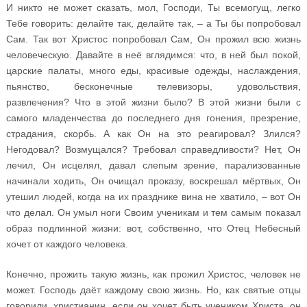
И никто не может сказать, мол, Господи, Ты всемогущ, легко
Тебе говорить: делайте так, делайте так, – а Ты бы попробовал
Сам. Так вот Христос попробовал Сам, Он прожил всю жизнь
человеческую. Давайте в неё вглядимся: что, в ней был покой,
царские палаты, много еды, красивые одежды, наслаждения,
пьянство, бесконечные телевизоры, удовольствия,
развлечения? Что в этой жизни было? В этой жизни были с
самого младенчества до последнего дня гонения, презрение,
страдания, скорбь. А как Он на это реагировал? Злился?
Негодовал? Возмущался? Требовал справедливости? Нет, Он
лечил, Он исцелял, давал слепым зрение, парализованные
начинали ходить, Он очищал проказу, воскрешал мёртвых, Он
утешил людей, когда на их празднике вина не хватило, – вот Он
что делал. Он умыл ноги Своим ученикам и тем самым показал
образ подлинной жизни: вот, собственно, что Отец Небесный
хочет от каждого человека.
Конечно, прожить такую жизнь, как прожил Христос, человек не
может. Господь даёт каждому свою жизнь. Но, как святые отцы
говорили, христианин, если он хочет быть учеником Христа, он