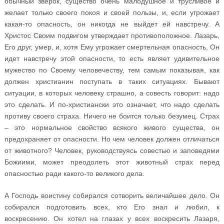
обычный зверок, существо очень малодушное и трусливое и
желает только своего покоя и своей пользы, и, если угрожает
какая-то опасность, он никогда не выйдет ей навстречу. А
Христос Своим подвигом утверждает противоположное. Лазарь,
Его друг, умер, и, хотя Ему угрожает смертельная опасность, Он
идет навстречу этой опасности, то есть являет удивительное
мужество по Своему человечеству, тем самым показывая, как
должен христианин поступать в таких ситуациях. Бывают
ситуации, в которых человеку страшно, а совесть говорит: надо
это сделать. И по-христиански это означает, что надо сделать
противу своего страха. Ничего не боится только безумец. Страх
– это нормальное свойство всякого живого существа, он
предохраняет от опасности. Но чем человек должен отличаться
от животного? Человек, руководствуясь совестью и заповедями
Божиими, может преодолеть этот животный страх перед
опасностью ради какого-то великого дела.
А Господь воистину собирался сотворить величайшее дело. Он
собирался подготовить всех, кто Его знал и любил, к
воскресению. Он хотел на глазах у всех воскресить Лазаря,