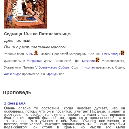
Седмица 10-я по Пятидесятнице.
День постный.
Пища с растительным маслом.
Успение прав.
Анны
, матери Пресвятой Богородицы. Свв. жен
Олимпиады
диакониссы и
Евпраксии
девы, Тавеннской. Прп.
Макария
Желтоводского,
Унженского. Память
V Вселенского Собора
. Сщмч.
Николая
пресвитера. Сщмч.
Александра
пресвитера. Св.
Ираиды
исп.
Проповедь
1 февраля
Очень опасно то состояние, когда человек думает, что он
особенный, потому что он и постится, и читает Писание, и знает, и
жертвует. Не взойдя на ступень любви, а имея лишь внешнее
благочестие, причём большое, он вырастает в гордыне своей – это
то страшное, что убивает в нём Бога. Убивает постепенно, и
поэтому этот человек выходит оправдываемым. Он был немалым
подвижником, он стоял в храме, но мысли его были