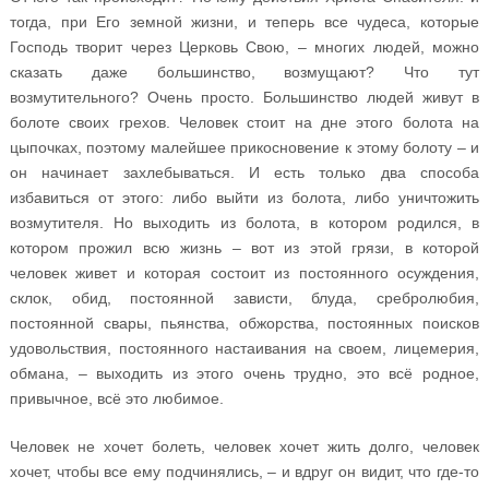
тогда, при Его земной жизни, и теперь все чудеса, которые
Господь творит через Церковь Свою, – многих людей, можно
сказать даже большинство, возмущают? Что тут
возмутительного? Очень просто. Большинство людей живут в
болоте своих грехов. Человек стоит на дне этого болота на
цыпочках, поэтому малейшее прикосновение к этому болоту – и
он начинает захлебываться. И есть только два способа
избавиться от этого: либо выйти из болота, либо уничтожить
возмутителя. Но выходить из болота, в котором родился, в
котором прожил всю жизнь – вот из этой грязи, в которой
человек живет и которая состоит из постоянного осуждения,
склок, обид, постоянной зависти, блуда, сребролюбия,
постоянной свары, пьянства, обжорства, постоянных поисков
удовольствия, постоянного настаивания на своем, лицемерия,
обмана, – выходить из этого очень трудно, это всё родное,
привычное, всё это любимое.
Человек не хочет болеть, человек хочет жить долго, человек
хочет, чтобы все ему подчинялись, – и вдруг он видит, что где-то