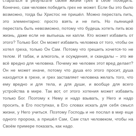
стараться в результате своей жизни грех в себе победить.
Конечно, сам человек победить грех не может. Если бы это было
возможно, тогда бы Христос не пришёл. Можно перестать пить,
это элементарно: просто взять и не пить. Но пьяницей
перестать быть невозможно, потому что будешь хотеть пить всю
жизнь, даже если не выпьешь ни капли. Кто может избавить от
этого? Только Бог. Он может избавить человека от того, чтобы он
хотел греха, только Он Сам. Потому что грешить хочется-то не
телом. И табак, и алкоголь, и осуждения, и скандалы – это же
всё вредно для человека. Почему же человек этот вред делает?
Он не может иначе, потому что душа его этого просит, душа
находится в грехе, и грех заставляет человека желать того, что
ему вредно и для тела, и для души, и вообще для всего
устройства в мире. Так вот, от этого хотения может избавить
только Бог. Поэтому к Нему и надо взывать, у Него и надо
просить, в Его поступках, в Его словах искать для себя смысл
жизни, у Него учиться. Поэтому Господь и не послал в мир еще
одного пророка, а пришёл Сам, Сам стал человеком, чтобы на
Своём примере показать, как надо.