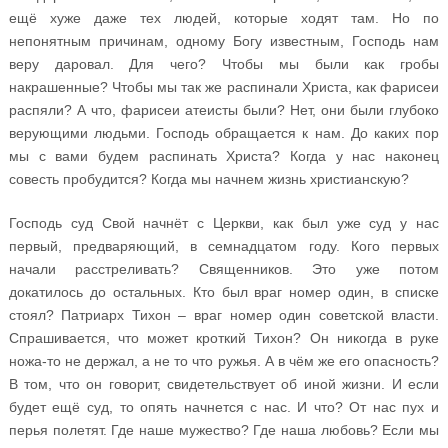
ещё хуже даже тех людей, которые ходят там. Но по
непонятным причинам, одному Богу известным, Господь нам
веру даровал. Для чего? Чтобы мы были как гробы
накрашенные? Чтобы мы так же распинали Христа, как фарисеи
распяли? А что, фарисеи атеисты были? Нет, они были глубоко
верующими людьми. Господь обращается к нам. До каких пор
мы с вами будем распинать Христа? Когда у нас наконец
совесть пробудится? Когда мы начнем жизнь христианскую?
Господь суд Свой начнёт с Церкви, как был уже суд у нас
первый, предваряющий, в семнадцатом году. Кого первых
начали расстреливать? Священников. Это уже потом
докатилось до остальных. Кто был враг номер один, в списке
стоял? Патриарх Тихон – враг номер один советской власти.
Спрашивается, что может кроткий Тихон? Он никогда в руке
ножа-то не держал, а не то что ружья. А в чём же его опасность?
В том, что он говорит, свидетельствует об иной жизни. И если
будет ещё суд, то опять начнется с нас. И что? От нас пух и
перья полетят. Где наше мужество? Где наша любовь? Если мы