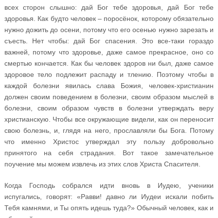
всех сторон слышно: дай Бог тебе здоровья, дай Бог тебе
здоровья. Как будто человек – поросёнок, которому обязательно
нужно дожить до осени, потому что его осенью нужно зарезать и
съесть. Нет чтобы: дай Бог спасения. Это все-таки гораздо
важней, потому что здоровье, даже самое прекрасное, оно со
смертью кончается. Как бы человек здоров ни был, даже самое
здоровое тело подлежит распаду и тлению. Поэтому чтобы в
каждой болезни явилась слава Божия, человек-христианин
должен своим поведением в болезни, своим образом мыслей в
болезни, своим образом чувств в болезни утверждать веру
христианскую. Чтобы все окружающие видели, как он переносит
свою болезнь, и, глядя на него, прославляли бы Бога. Потому
что именно Христос утверждал эту пользу добровольно
принятого на себя страдания. Вот такое замечательное
поучение мы можем извлечь из этих слов Христа Спасителя.
Когда Господь собрался идти вновь в Иудею, ученики
испугались, говорят: «Равви! давно ли Иудеи искали побить
Тебя камнями, и Ты опять идешь туда?» Обычный человек, как и