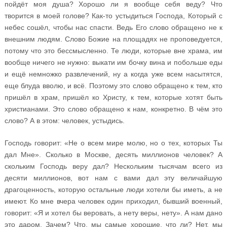
пойдёт моя душа? Хорошо ли я вообще себя веду? Что
творится в моей голове? Как-то устыдиться Господа, Который с
небес сошёл, чтобы нас спасти. Ведь Его слово обращено не к
внешним людям. Слово Божие на площадях не проповедуется,
потому что это бессмысленно. Те люди, которые вне храма, им
вообще ничего не нужно: выкати им бочку вина и побольше еды
и ещё немножко развлечений, ну а когда уже всем насытятся,
еще блуда вволю, и всё. Поэтому это слово обращено к тем, кто
пришёл в храм, пришёл ко Христу, к тем, которые хотят быть
христианами. Это слово обращено к нам, конкретно. В чём это
слово? А в этом: человек, устыдись.
Господь говорит: «Не о всем мире молю, но о тех, которых Ты
дал Мне». Сколько в Москве, десять миллионов человек? А
скольким Господь веру дал? Нескольким тысячам всего из
десяти миллионов, вот нам с вами дал эту величайшую
драгоценность, которую остальные люди хотели бы иметь, а не
имеют. Ко мне вчера человек один приходил, бывший военный,
говорит: «Я и хотел бы веровать, а нету веры, нету». А нам дано
это даром. Зачем? Что, мы самые хорошие, что ли? Нет, мы