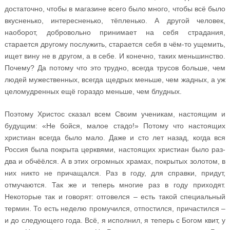
достаточно, чтобы в магазине всего было много, чтобы всё было
вкусненько, интересненько, тёпленько. А другой человек,
наоборот, добровольно принимает на себя страдания,
старается другому послужить, старается себя в чём-то ущемить,
ищет вину не в другом, а в себе. И конечно, таких меньшинство.
Почему? Да потому что это трудно, всегда трусов больше, чем
людей мужественных, всегда щедрых меньше, чем жадных, а уж
целомудренных ещё гораздо меньше, чем блудных.
Поэтому Христос сказал всем Своим ученикам, настоящим и
будущим: «Не бойся, малое стадо!» Потому что настоящих
христиан всегда было мало. Даже и сто лет назад, когда вся
Россия была покрыта церквями, настоящих христиан было раз-
два и обчёёлся. А в этих огромных храмах, покрытых золотом, в
них никто не причащался. Раз в году, для справки, придут,
отмучаются. Так же и теперь многие раз в году приходят.
Некоторые так и говорят: отговелся – есть такой специальный
термин. То есть неделю промучился, отпостился, причастился –
и до следующего года. Всё, я исполнил, я теперь с Богом квит, у