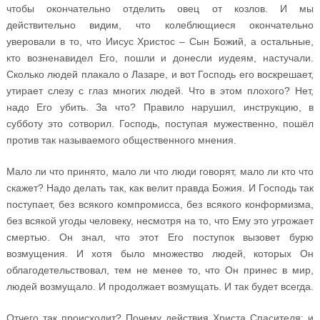
чтобы окончательно отделить овец от козлов. И мы
действительно видим, что колеблющиеся окончательно
уверовали в то, что Иисус Христос – Сын Божий, а остальные,
кто возненавидел Его, пошли и донесли иудеям, настучали.
Сколько людей плакало о Лазаре, и вот Господь его воскрешает,
утирает слезу с глаз многих людей. Что в этом плохого? Нет,
надо Его убить. За что? Правило нарушил, инструкцию, в
субботу это сотворил. Господь, поступая мужественно, пошёл
против так называемого общественного мнения.
Мало ли что принято, мало ли что люди говорят, мало ли кто что
скажет? Надо делать так, как велит правда Божия. И Господь так
поступает, без всякого компромисса, без всякого конформизма,
без всякой угоды человеку, несмотря на то, что Ему это угрожает
смертью. Он знал, что этот Его поступок вызовет бурю
возмущения. И хотя было множество людей, которых Он
облагодетельствовал, тем не менее то, что Он принес в мир,
людей возмущало. И продолжает возмущать. И так будет всегда.
Отчего так происходит? Почему действия Христа Спасителя: и