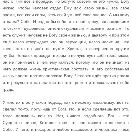
нас с Ним всё в порядке. Но Богу-то совсем не это нужно. Богу
нужно, чтобы человек отдал Ему всю свою жизнь, всё свое
время, все свои силы, весь свой ум, всё своё знание. А мы кому
отдаем? Себе. И ладно бы себе, а то ещё греху, наслаждениям
плотским, душевным, интеллектуальным и всяким разным. То
есть служит человек не Богу своей жизнью, а дьяволу и при этом
ещё нагло утверждает, что он верующий, нагло носит на шее
крест, хотя он идёт не путём Христа, а совершенно другим
путём. Человек приходит в храм и не чувствует себя грешником,
он не понимает, в чём ему каяться, потому что он не знает, из
чего должна жизнь христианская состоять. А его собственная
жизнь просто противоположна Богу. Человек идёт против рожна
и в результате натыкается на этот рожон и прокалывает себе
грудь.
У многих к Богу такой подход, как к некоему механизму: вот ты
сделал то-то, получишь от Бога это, а если сделаешь вот это,
тогда получишь вон то. Нет, ничего подобного. Бог – это
Существо живое, Которое хочет от нас живого отношения к
Себе. И тигр, и носорог, и любое насекомое, и черепаха – все