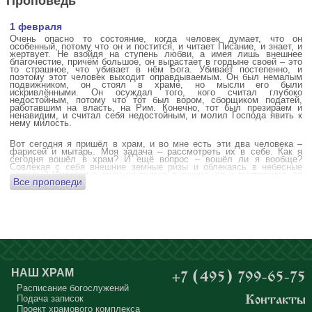
1 февраля
Очень опасно то состояние, когда человек думает, что он
особенный, потому что он и постится, и читает Писание, и знает, и
жертвует. Не взойдя на ступень любви, а имея лишь внешнее
благочестие, причём большое, он вырастает в гордыне своей – это
то страшное, что убивает в нём Бога. Убивает постепенно, и
поэтому этот человек выходит оправдываемым. Он был немалым
подвижником, он стоял в храме, но мысли его были
искривлёнными. Он осуждал того, кого считал глубоко
недостойным, потому что тот был вором, сборщиком податей,
работавшим на власть, на Рим. Конечно, тот был презираем и
ненавидим, и считал себя недостойным, и молил Господа явить к
нему милость.
Вот сегодня я пришёл в храм, и во мне есть эти два человека –
фарисей и мытарь. Моя задача – рассмотреть их в себе. Как я
сегодня вошёл в храм? И ещё вопрос – вошёл ли я вообще?
Совлекая с себя внешние земные ризы и облекаясь в небесные
одежды? Имеется в виду не только внешние, но и внутренние, то
Все проповеди
есть помыслы.
А вот почему в древних соборах у входа можно найти изображения
ангела с мечом? Это символика, предложение тебе, человек,
задуматься: ты отсекаешь сейчас этим мечом, конечно же
незримым, свои помыслы? Ты с ними борешься, вот сейчас, стоя в
храме? Где твои мысли? О чём ты думаешь? Где сокровище твоего
сердца?
Меня в своё время потрясла история, когда духовному человеку
Бог открыл помыслы людей, стоящих в храме, и он ужаснулся
НАШ ХРАМ
+7 (495) 799-65-75
тому, что никто из них не молится – ни один человек, кроме одного
мальчика. Мысли у людей о чём угодно: о работе, о молодой жене
Расписание богослужений
или возлюбленной, о детях, о долгах, о футбольном матче, о
Подача записок
Контакты
путешествиях, о скором отпуске, о билетах, о машине, об одежде, о
Проект храмового комплекса
том, что будет после службы, где я буду обедать, куда пойду, что