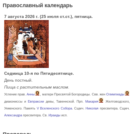
Православный календарь
7 августа 2026 г. (25 июля ст.ст.), пятница.
Седмица 10-я по Пятидесятнице.
День постный.
Пища с растительным маслом.
Успение прав.
Анны
, матери Пресвятой Богородицы. Свв. жен
Олимпиады
диакониссы и
Евпраксии
девы, Тавеннской. Прп.
Макария
Желтоводского,
Унженского. Память
V Вселенского Собора
. Сщмч.
Николая
пресвитера. Сщмч.
Александра
пресвитера. Св.
Ираиды
исп.
Проповедь