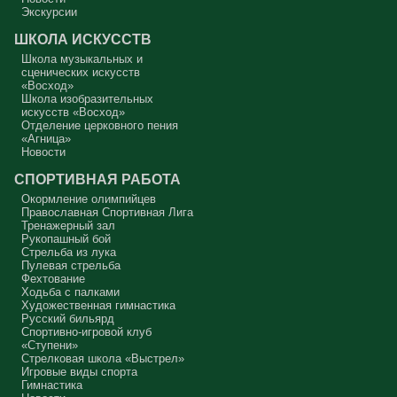
В нас должно быть внимание к тому, что время воздержания – это
дни для приготовления не только к Пасхе, а к Небесному Царству!
Экскурсии
Это цель жизни. Я об этом забыл, я туда хочу, но я забыл. И я
серьёзно должен что-то делать, хотя бы в дни поста. Чтобы
ШКОЛА ИСКУССТВ
сначала увидеть в себе этого урода, а потом начать с ним борьбу.
Школа музыкальных и
Аминь.
сценических искусств
«Восход»
Протоиерей Андрей Алексеев
Школа изобразительных
искусств «Восход»
Отделение церковного пения
«Агница»
Новости
СПОРТИВНАЯ РАБОТА
Окормление олимпийцев
Православная Спортивная Лига
Тренажерный зал
Рукопашный бой
Стрельба из лука
Пулевая стрельба
Фехтование
Ходьба с палками
Художественная гимнастика
Русский бильярд
Спортивно-игровой клуб
«Ступени»
Стрелковая школа «Выстрел»
Игровые виды спорта
Гимнастика