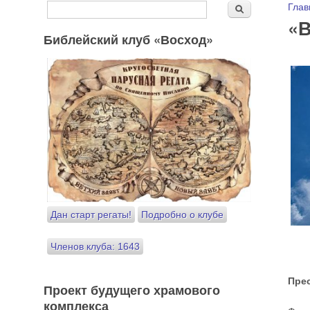
Форма поиска
Вы
Глав
Поиск
«В
Библейский клуб «Восход»
Дан старт регаты!
Подробно о клубе
Членов клуба: 1643
Пре
Проект будущего храмового
комплекса