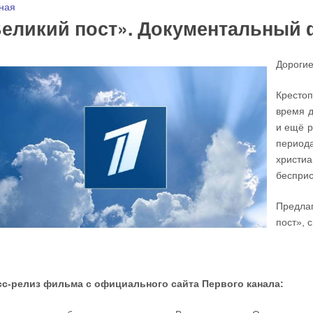
 здесь
ная
еликий пост». Документальный 
Дорогие
Крестоп
время д
и ещё р
период
христи
бесприс
Предла
пост», 
сс-релиз фильма с официального сайта Первого канала: