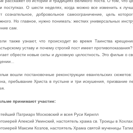
м расскажет об истории и традициях Великого поста. О том, что ц
и поступках. О шести неделях, когда можно все изменить к лучш
т сознательное, добровольное самоограничение, цель которо
жного. Но главное, нужно понимать: жестких универсальных инстр
ние сам.
ели также узнают, что происходит во время Таинства крещения
стырскому уставу и почему строгий пост имеет противопоказания
гает обрести новые силы и духовную целостность. Это фильм о св
ении...
льм вошли постановочные реконструкции евангельских сюжетов:
на, пребывание Христа в пустыне и три искушения, призвание п
ея.
ильме принимают участие:
ятейший Патриарх Московский и всея Руси Кирилл
отоиерей Алексий Уминский, настоятель храма св. Троицы в Хохлах
отоиерей Максим Козлов, настоятель Храма святой мученицы Тати