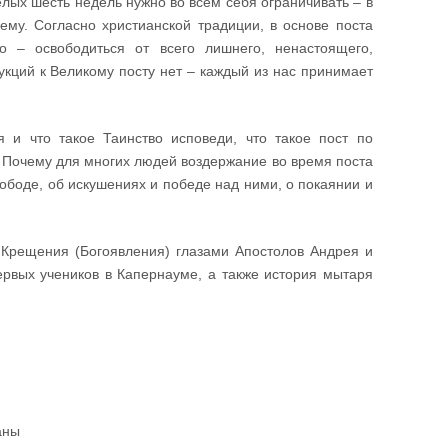
елых шесть недель нужно во всем себя ограничивать – в
ему. Согласно христианской традиции, в основе поста
го – освободиться от всего лишнего, ненастоящего,
укций к Великому посту нет – каждый из нас принимает
 и что такое Таинство исповеди, что такое пост по
? Почему для многих людей воздержание во время поста
ободе, об искушениях и победе над ними, о покаянии и
 Крещения (Богоявления) глазами Апостолов Андрея и
ервых учеников в Капернауме, а также история мытаря
аны