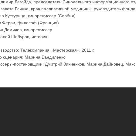
адимир Легойда, председатель Синодального информационного о
изавета Глинка, врач паллиативной медицины, руководитель фон
ир Кустурица, кинорежиссер (Сербия)
к Ферри, философ (Франция)
ья Демичев, кинорежиссер
колай Шабуров, историк.
зводство: Телекомпания «Мастерская», 2011 г.
р сценария: Марина Бандиленко
ссеры-постановщики: Дмитрий Зинченков, Марина Дайновец, Мак