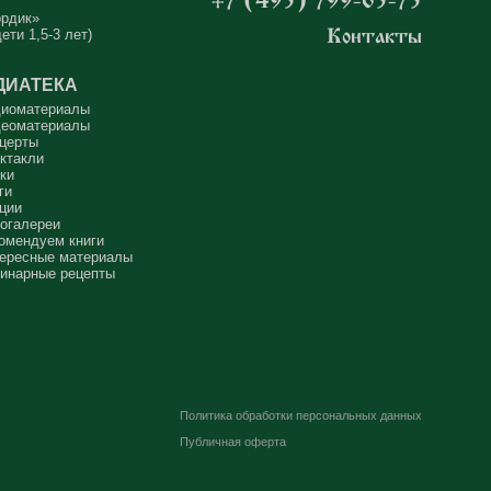
ордик»
ети 1,5-3 лет)
Контакты
ДИАТЕКА
иоматериалы
еоматериалы
церты
ктакли
ки
ги
ции
огалереи
омендуем книги
ересные материалы
инарные рецепты
Политика обработки персональных данных
Публичная оферта