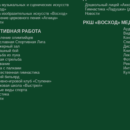
 музыкальных и сценических искусств
Дошкольный лицей «Акк
од»
Гимнастика «Ладушки» (д
 изобразительных искусств «Восход»
Новости
ение церковного пения «Агница»
РКШ «ВОСХОД»
МЕ
ти
Ауд
ТИВНАЯ РАБОТА
Вид
ление олимпийцев
Кон
славная Спортивная Лига
Спе
жерный зал
Дис
ашный бой
Кни
ьба из лука
Лек
ая стрельба
Фот
вание
Рек
а с палками
Инт
ественная гимнастика
Кул
ий бильярд
ивно-игровой клуб «Ступени»
ковая школа «Выстрел»
ые виды спорта
стика
ти