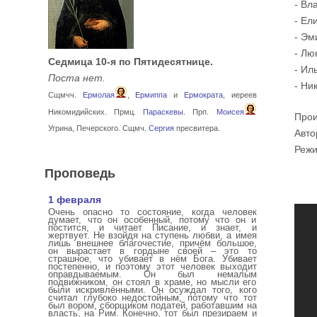
- Вл
- Ел
- Эм
- Лю
Седмица 10-я по Пятидесятнице.
- Ил
Поста нет.
- Ни
Сщмчч.
Ермолая
,
Ермиппа
и
Ермократа
, иереев
Никомидийских. Прмц.
Параскевы
. Прп.
Моисея
Прои
Угрина, Печерского. Сщмч.
Сергия
пресвитера.
Авто
Режи
Проповедь
1 февраля
Очень опасно то состояние, когда человек
думает, что он особенный, потому что он и
постится, и читает Писание, и знает, и
жертвует. Не взойдя на ступень любви, а имея
лишь внешнее благочестие, причём большое,
он вырастает в гордыне своей – это то
страшное, что убивает в нём Бога. Убивает
постепенно, и поэтому этот человек выходит
оправдываемым. Он был немалым
подвижником, он стоял в храме, но мысли его
были искривлёнными. Он осуждал того, кого
считал глубоко недостойным, потому что тот
был вором, сборщиком податей, работавшим на
власть, на Рим. Конечно, тот был презираем и