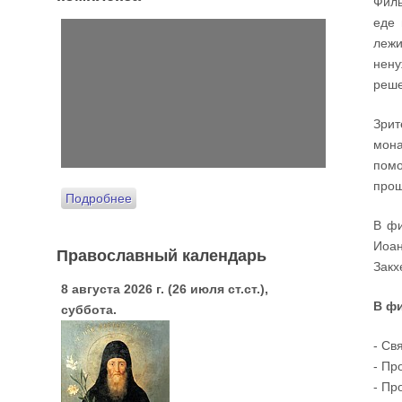
Филь
еде 
лежи
нену
реше
Зрит
мона
помо
прощ
Подробнее
В фи
Иоан
Православный календарь
Закх
8 августа 2026 г. (26 июля ст.ст.),
В ф
суббота.
- Св
- Пр
- Пр