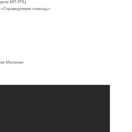
тдела МП РПЦ
да «Справедливая помощь»
сим Малинин