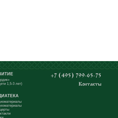
ВИТИЕ
+7 (495) 799-65-75
ордик»
ети 1,5-3 лет)
Контакты
ДИАТЕКА
иоматериалы
еоматериалы
церты
ктакли
ки