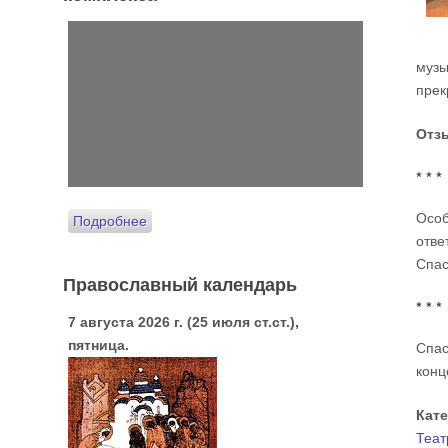
музы
прек
Отз
* * *
Особ
Подробнее
отве
Спас
Православный календарь
* * *
7 августа 2026 г. (25 июля ст.ст.),
пятница.
Спас
конц
Кат
Теат