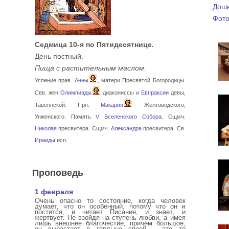
Дошк
Фото
Седмица 10-я по Пятидесятнице.
День постный.
Пища с растительным маслом.
Успение прав.
Анны
, матери Пресвятой Богородицы.
Свв. жен
Олимпиады
диакониссы и
Евпраксии
девы,
Тавеннской. Прп.
Макария
Желтоводского,
Унженского. Память
V Вселенского Собора
. Сщмч.
Николая
пресвитера. Сщмч.
Александра
пресвитера. Св.
Ираиды
исп.
Проповедь
1 февраля
Очень опасно то состояние, когда человек
думает, что он особенный, потому что он и
постится, и читает Писание, и знает, и
жертвует. Не взойдя на ступень любви, а имея
лишь внешнее благочестие, причём большое,
он вырастает в гордыне своей – это то