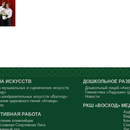
А ИСКУССТВ
ДОШКОЛЬНОЕ РАЗ
 музыкальных и сценических искусств
Дошкольный лицей «Акк
од»
Гимнастика «Ладушки» (д
 изобразительных искусств «Восход»
Новости
ение церковного пения «Агница»
РКШ «ВОСХОД»
МЕ
ти
Ауд
ТИВНАЯ РАБОТА
Вид
ление олимпийцев
Кон
славная Спортивная Лига
Спе
жерный зал
Дис