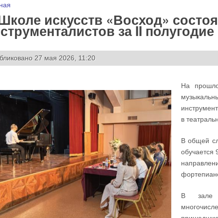
 здесь
ная
Школе искусств «Восход» состоя
струменталистов за II полугодие
бликовано 27 мая 2026, 11:20
На прошло
музыкальны
инструмент
в театраль
В общей сл
обучается 
направлен
фортепиано
В зале с
многочисле