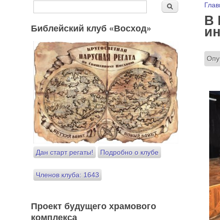
Форма поиска
Вы
Глав
Поиск
В 
Библейский клуб «Восход»
ин
Опу
Дан старт регаты!
Подробно о клубе
Членов клуба: 1643
Проект будущего храмового
комплекса