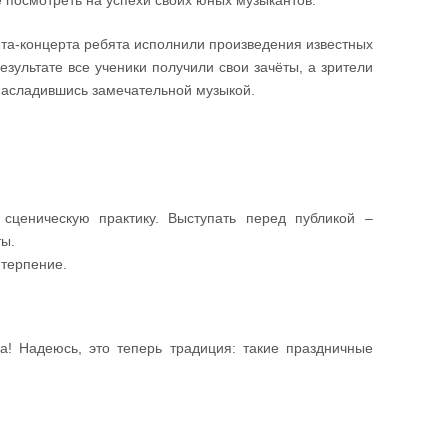
посмотреть на успехи своих юных музыкантов.
ёта-концерта ребята исполнили произведения известных
езультате все ученики получили свои зачёты, а зрители
насладившись замечательной музыкой.
сценическую практику. Выступать перед публикой –
ты.
 терпение.
а! Надеюсь, это теперь традиция: такие праздничные