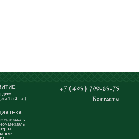
ВИТИЕ
+7 (495) 799-65-75
ордик»
ети 1,5-3 лет)
Контакты
ДИАТЕКА
иоматериалы
еоматериалы
церты
ктакли
ки