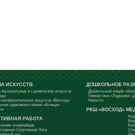
А ИСКУССТВ
ДОШКОЛЬНОЕ РАЗ
 музыкальных и сценических искусств
Дошкольный лицей «Акк
од»
Гимнастика «Ладушки» (д
 изобразительных искусств «Восход»
Новости
ение церковного пения «Агница»
РКШ «ВОСХОД»
МЕ
ти
Ауд
ТИВНАЯ РАБОТА
Вид
ление олимпийцев
Кон
славная Спортивная Лига
Спе
жерный зал
Дис