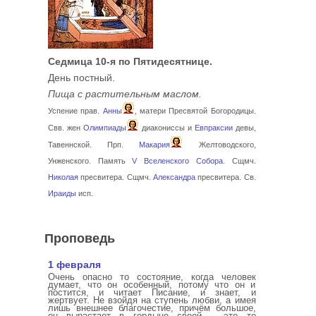
Седмица 10-я по Пятидесятнице.
День постный.
Пища с растительным маслом.
Успение прав.
Анны
, матери Пресвятой Богородицы.
Свв. жен
Олимпиады
диакониссы и
Евпраксии
девы,
Тавеннской. Прп.
Макария
Желтоводского,
Унженского. Память
V Вселенского Собора
. Сщмч.
Николая
пресвитера. Сщмч.
Александра
пресвитера. Св.
Ираиды
исп.
Проповедь
1 февраля
Очень опасно то состояние, когда человек
думает, что он особенный, потому что он и
постится, и читает Писание, и знает, и
жертвует. Не взойдя на ступень любви, а имея
лишь внешнее благочестие, причём большое,
он вырастает в гордыне своей – это то