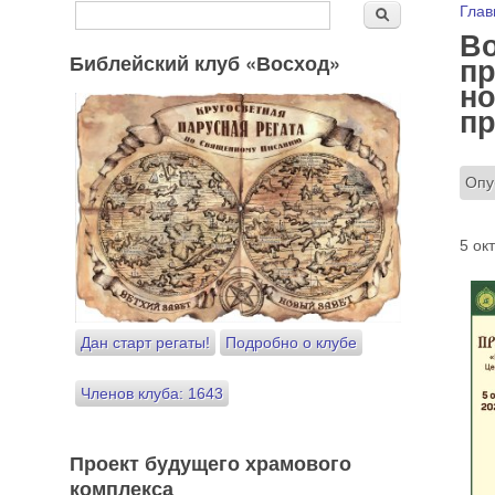
Форма поиска
Вы
Глав
Поиск
Во
Библейский клуб «Восход»
пр
но
пр
Опу
5 ок
Дан старт регаты!
Подробно о клубе
Членов клуба: 1643
Проект будущего храмового
комплекса