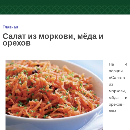
Вы здесь
Главная
Салат из моркови, мёда и
орехов
На 4
порции
«Салата
из
моркови,
мёда и
орехов»
вам