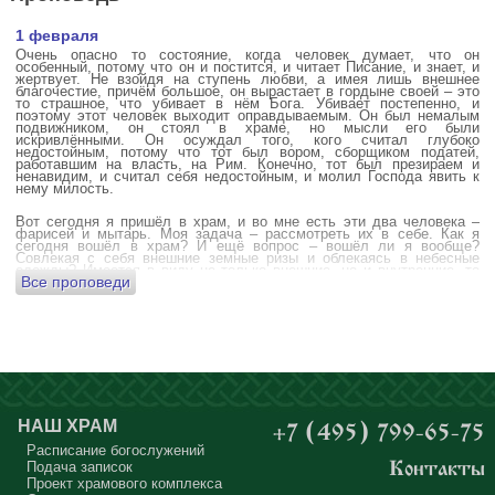
1 февраля
Очень опасно то состояние, когда человек думает, что он
особенный, потому что он и постится, и читает Писание, и знает, и
жертвует. Не взойдя на ступень любви, а имея лишь внешнее
благочестие, причём большое, он вырастает в гордыне своей – это
то страшное, что убивает в нём Бога. Убивает постепенно, и
поэтому этот человек выходит оправдываемым. Он был немалым
подвижником, он стоял в храме, но мысли его были
искривлёнными. Он осуждал того, кого считал глубоко
недостойным, потому что тот был вором, сборщиком податей,
работавшим на власть, на Рим. Конечно, тот был презираем и
ненавидим, и считал себя недостойным, и молил Господа явить к
нему милость.
Вот сегодня я пришёл в храм, и во мне есть эти два человека –
фарисей и мытарь. Моя задача – рассмотреть их в себе. Как я
сегодня вошёл в храм? И ещё вопрос – вошёл ли я вообще?
Совлекая с себя внешние земные ризы и облекаясь в небесные
одежды? Имеется в виду не только внешние, но и внутренние, то
Все проповеди
есть помыслы.
А вот почему в древних соборах у входа можно найти изображения
ангела с мечом? Это символика, предложение тебе, человек,
задуматься: ты отсекаешь сейчас этим мечом, конечно же
незримым, свои помыслы? Ты с ними борешься, вот сейчас, стоя в
храме? Где твои мысли? О чём ты думаешь? Где сокровище твоего
сердца?
Меня в своё время потрясла история, когда духовному человеку
Бог открыл помыслы людей, стоящих в храме, и он ужаснулся
НАШ ХРАМ
+7 (495) 799-65-75
тому, что никто из них не молится – ни один человек, кроме одного
мальчика. Мысли у людей о чём угодно: о работе, о молодой жене
Расписание богослужений
или возлюбленной, о детях, о долгах, о футбольном матче, о
Подача записок
Контакты
путешествиях, о скором отпуске, о билетах, о машине, об одежде, о
Проект храмового комплекса
том, что будет после службы, где я буду обедать, куда пойду, что