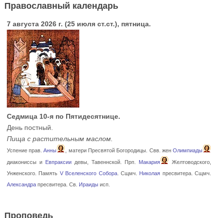
Православный календарь
7 августа 2026 г. (25 июля ст.ст.), пятница.
Седмица 10-я по Пятидесятнице.
День постный.
Пища с растительным маслом.
Успение прав.
Анны
, матери Пресвятой Богородицы. Свв. жен
Олимпиады
диакониссы и
Евпраксии
девы, Тавеннской. Прп.
Макария
Желтоводского,
Унженского. Память
V Вселенского Собора
. Сщмч.
Николая
пресвитера. Сщмч.
Александра
пресвитера. Св.
Ираиды
исп.
Проповедь