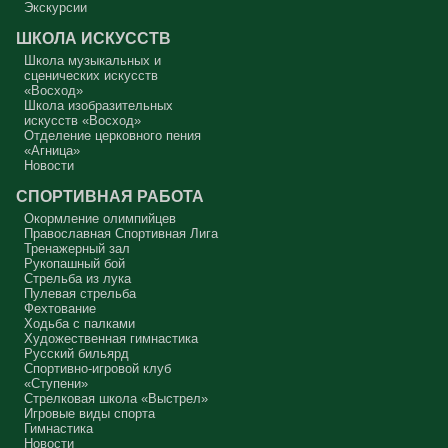
дни для приготовления не только к Пасхе, а к Небесному Царству!
Экскурсии
Это цель жизни. Я об этом забыл, я туда хочу, но я забыл. И я
серьёзно должен что-то делать, хотя бы в дни поста. Чтобы
ШКОЛА ИСКУССТВ
сначала увидеть в себе этого урода, а потом начать с ним борьбу.
Школа музыкальных и
Аминь.
сценических искусств
«Восход»
Протоиерей Андрей Алексеев
Школа изобразительных
искусств «Восход»
Отделение церковного пения
«Агница»
Новости
СПОРТИВНАЯ РАБОТА
Окормление олимпийцев
Православная Спортивная Лига
Тренажерный зал
Рукопашный бой
Стрельба из лука
Пулевая стрельба
Фехтование
Ходьба с палками
Художественная гимнастика
Русский бильярд
Спортивно-игровой клуб
«Ступени»
Стрелковая школа «Выстрел»
Игровые виды спорта
Гимнастика
Новости