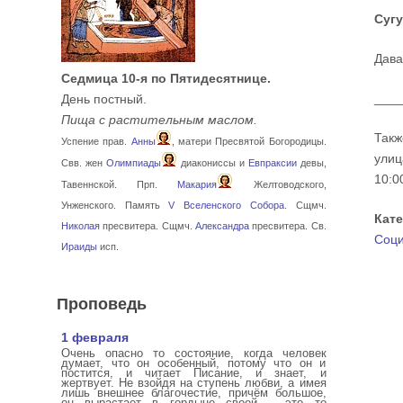
Сугу
Дава
Седмица 10-я по Пятидесятнице.
___
День постный.
Пища с растительным маслом.
Такж
Успение прав.
Анны
, матери Пресвятой Богородицы.
улиц
Свв. жен
Олимпиады
диакониссы и
Евпраксии
девы,
10:0
Тавеннской. Прп.
Макария
Желтоводского,
Унженского. Память
V Вселенского Собора
. Сщмч.
Кат
Николая
пресвитера. Сщмч.
Александра
пресвитера. Св.
Соци
Ираиды
исп.
Проповедь
1 февраля
Очень опасно то состояние, когда человек
думает, что он особенный, потому что он и
постится, и читает Писание, и знает, и
жертвует. Не взойдя на ступень любви, а имея
лишь внешнее благочестие, причём большое,
он вырастает в гордыне своей – это то