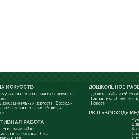
А ИСКУССТВ
ДОШКОЛЬНОЕ РАЗ
 музыкальных и сценических искусств
Дошкольный лицей «Акк
од»
Гимнастика «Ладушки» (д
 изобразительных искусств «Восход»
Новости
ение церковного пения «Агница»
РКШ «ВОСХОД»
МЕ
ти
Ауд
ТИВНАЯ РАБОТА
Вид
ление олимпийцев
Кон
славная Спортивная Лига
Спе
жерный зал
Дис