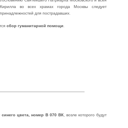
агословению Святейшего Патриарха Московского и всея
Кирилла во всех храмах города Москвы следует
х принадлежностей для пострадавших.
ится
сбор гуманитарной помощи
.
______________________________________
 синего цвета, номер В 070 ВК
, возле которого будут