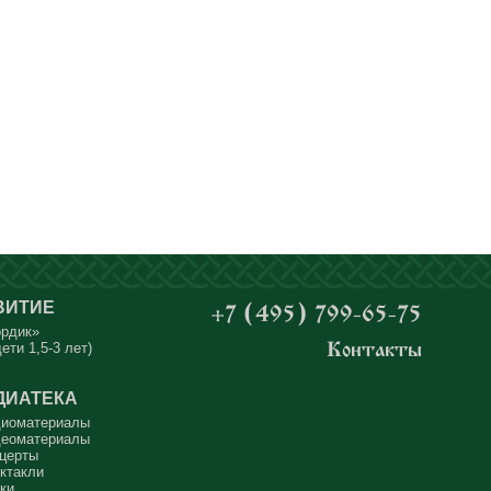
ВИТИЕ
+7 (495) 799-65-75
ордик»
ети 1,5-3 лет)
Контакты
ДИАТЕКА
иоматериалы
еоматериалы
церты
ктакли
ки