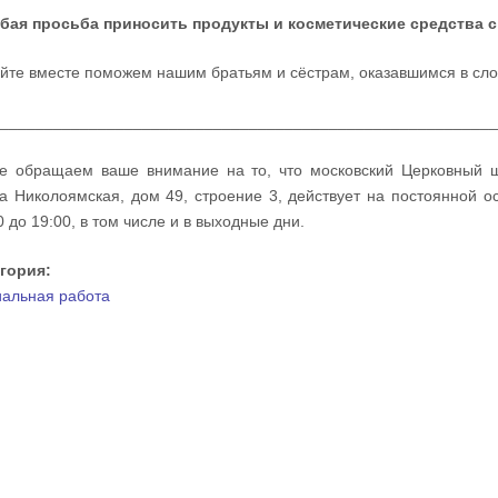
бая просьба приносить продукты и косметические средства 
йте вместе поможем нашим братьям и сёстрам, оказавшимся в сло
________________________________________________________
е обращаем ваше внимание на то, что московский Церковный 
а Николоямская, дом 49, строение 3, действует на постоянной 
0 до 19:00, в том числе и в выходные дни.
егория:
альная работа