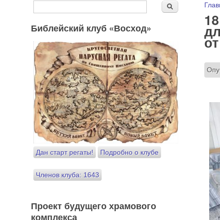
Форма поиска
Вы
Глав
Поиск
18
Библейский клуб «Восход»
дл
от
Опу
Дан старт регаты!
Подробно о клубе
Членов клуба: 1643
Проект будущего храмового
комплекса