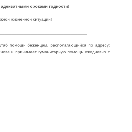
с адекватными сроками годности!
жной жизненной ситуации!
______________________________________
штаб помощи беженцам, располагающийся по адресу:
основе и принимает гуманитарную помощь ежедневно с