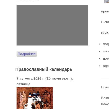
пров
В св
В ча
под
шам
Подробнее
дет
оде
Православный календарь
___
7 августа 2026 г. (25 июля ст.ст.),
пятница.
Врем
Возл
нахо