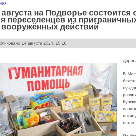
 здесь
ная
 августа на Подворье состоится
я переселенцев из приграничны
 вооружённых действий
бликовано 14 августа 2024, 15:18
Дороги
В Мос
бежен
нужда
разли
Курск
сложн
покин
остро