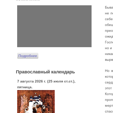
Быва
не п
себе
обещ
прео
ожид
Госп
но и
ника
Подробнее
вырв
Православный календарь
Но в
кото
7 августа 2026 г. (25 июля ст.ст.),
серд
пятница.
этот
Кото
проп
мерт
спас