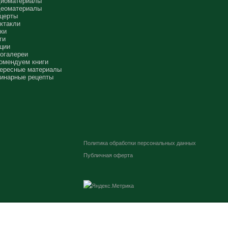
иоматериалы
еоматериалы
церты
ктакли
ки
ги
ции
огалереи
омендуем книги
ересные материалы
инарные рецепты
Политика обработки персональных данных
Публичная оферта