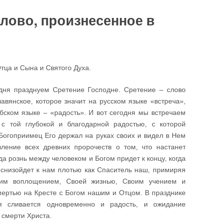
лово, произнесенное в
тца и Сына и Святого Духа.
дня празднуем Сретение Господне. Сретение – слово
авянское, которое значит на русском языке «встреча»,
бском языке – «радость». И вот сегодня мы встречаем
 с той глубокой и благодарной радостью, с которой
огоприимец Его держал на руках своих и видел в Нем
вление всех древних пророчеств о том, что настанет
гда рознь между человеком и Богом придет к концу, когда
снизойдет к нам плотью как Спаситель наш, примиряя
им воплощением, Своей жизнью, Своим учением и
ертью на Кресте с Богом нашим и Отцом. В празднике
я сливается одновременно и радость, и ожидание
 смерти Христа.