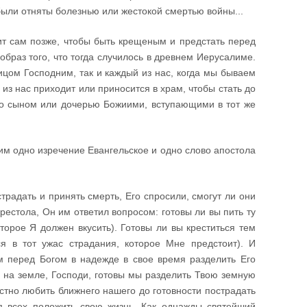
– были отняты болезнью или жестокой смертью войны...
ит сам позже, чтобы быть крещеным и предстать перед
образ того, что тогда случилось в древнем Иерусалиме.
цом Господним, так и каждый из нас, когда мы бываем
из нас приходит или приносится в храм, чтобы стать до
но сыном или дочерью Божиими, вступающими в тот же
ним одно изречение Евангельское и одно слово апостола
традать и принять смерть, Его спросили, смогут ли они
рестола, Он им ответил вопросом: готовы ли вы пить ту
торое Я должен вкусить). Готовы ли вы креститься тем
я в тот ужас страдания, которое Мне предстоит). И
аем перед Богом в надежде в свое время разделить Его
 и на земле, Господи, готовы мы разделить Твою земную
естно любить ближнего нашего до готовности пострадать
я всех положить свою жизнь. Как однажды святейший