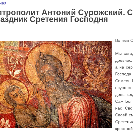
 здесь
ная
трополит Антоний Сурожский. С
аздник Сретения Господня
Во имя О
Мы сего
древнесл
а на сер
Господа
Симеон Б
осущест
день, ко
Сам Бог 
нас Сво
Своей см
Сретени
крестной