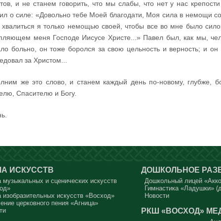
тов, и не станем говорить, что мы слабы, что нет у нас крепост
ил о силе: «Довольно тебе Моей благодати, Моя сила в немощи со
 хвалиться я только немощью своей, чтобы все во мне было сило
пляющем меня Господе Иисусе Христе...» Павел был, как мы, чел
ло больно, он тоже боролся за свою цельность и верность; и он 
едовал за Христом...
лним же это слово, и станем каждый день по-новому, глубже,
елю, Спасителю и Богу.
ь.
А ИСКУССТВ
ДОШКОЛЬНОЕ РАЗ
 музыкальных и сценических искусств
Дошкольный лицей «Акк
од»
Гимнастика «Ладушки» (д
 изобразительных искусств «Восход»
Новости
ение церковного пения «Агница»
РКШ «ВОСХОД»
МЕ
ти