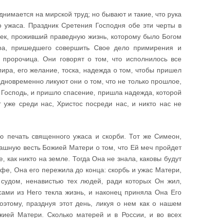
днимается на мирской труд; но бывают и такие, что рука
о ужаса. Праздник Сретения Господня обе эти черты в
век, проживший праведную жизнь, которому было Богом
ира, пришедшего совершить Свое дело примирения и
 пророчица. Они говорят о том, что исполнилось все
мира, его желание, тоска, надежда о том, чтобы пришел
дновременно ликуют они о том, что не только прошлое,
 Господь, и пришло спасение, пришла надежда, которой
г уже среди нас, Христос посреди нас, и никто нас не
ю печать священного ужаса и скорби. Тот же Симеон,
рашную весть Божией Матери о том, что Ей меч пройдет
, как никто на земле. Тогда Она не знала, каковы будут
офе, Она его пережила до конца: скорбь и ужас Матери,
судом, ненавистью тех людей, ради которых Он жил,
сами из Него текла жизнь, и наконец приняла Она Его
этому, празднуя этот день, ликуя о нем как о нашем
ией Матери. Сколько матерей и в России, и во всех