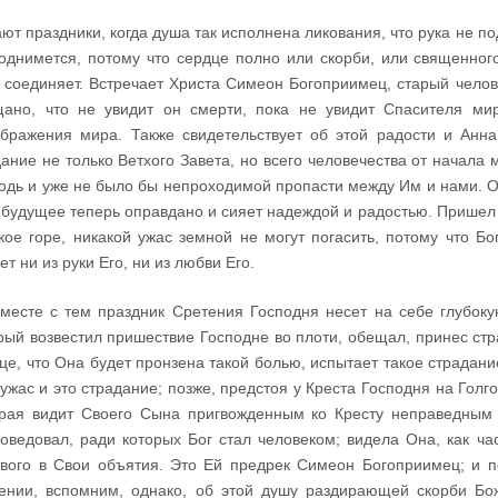
ют праздники, когда душа так исполнена ликования, что рука не по
однимется, потому что сердце полно или скорби, или священног
 соединяет. Встречает Христа Симеон Богоприимец, старый чело
ано, что не увидит он смерти, пока не увидит Спасителя м
бражения мира. Также свидетельствует об этой радости и Анна
ание не только Ветхого Завета, но всего человечества от начала 
одь и уже не было бы непроходимой пропасти между Им и нами. О
 будущее теперь оправдано и сияет надеждой и радостью. Пришел
кое горе, никакой ужас земной не могут погасить, потому что Бо
ет ни из руки Его, ни из любви Его.
месте с тем праздник Сретения Господня несет на себе глубоку
рый возвестил пришествие Господне во плоти, обещал, принес ст
це, что Она будет пронзена такой болью, испытает такое страдание
 ужас и это страдание; позже, предстоя у Креста Господня на Голг
рая видит Своего Сына пригвожденным ко Кресту неправедным 
оведовал, ради которых Бог стал человеком; видела Она, как ча
вого в Свои объятия. Это Ей предрек Симеон Богоприимец; и по
ении, вспомним, однако, об этой душу раздирающей скорби Бож