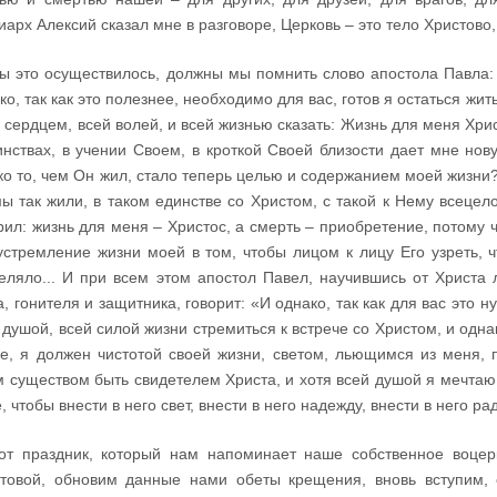
иарх Алексий сказал мне в разговоре, Церковь – это тело Христово
ы это осуществилось, должны мы помнить слово апостола Павла: 
ко, так как это полезнее, необходимо для вас, готов я остаться жит
 сердцем, всей волей, и всей жизнью сказать: Жизнь для меня Хрис
инствах, в учении Своем, в кроткой Своей близости дает мне нову
ко то, чем Он жил, стало теперь целью и содержанием моей жизни? 
ы так жили, в таком единстве со Христом, с такой к Нему всецел
рил: жизнь для меня – Христос, а смерть – приобретение, потому ч
устремление жизни моей в том, чтобы лицом к лицу Его узреть, 
еляло... И при всем этом апостол Павел, научившись от Христа 
а, гонителя и защитника, говорит: «И однако, так как для вас это 
 душой, всей силой жизни стремиться к встрече со Христом, и одна
е, я должен чистотой своей жизни, светом, льющимся из меня, 
 существом быть свидетелем Христа, и хотя всей душой я мечтаю 
, чтобы внести в него свет, внести в него надежду, внести в него рад
от праздник, который нам напоминает наше собственное воцерк
товой, обновим данные нами обеты крещения, вновь вступим, 