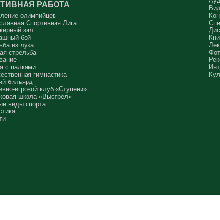
Ауд
ТИВНАЯ РАБОТА
Вид
ление олимпийцев
Кон
славная Спортивная Лига
Спе
жерный зал
Дис
ашный бой
Кни
ьба из лука
Лек
ая стрельба
Фот
вание
Рек
а с палками
Инт
ественная гимнастика
Кул
ий бильярд
ивно-игровой клуб «Ступени»
ковая школа «Выстрел»
ые виды спорта
стика
ти
язя Димитрия Донского в Северном Бутово г. Москвы