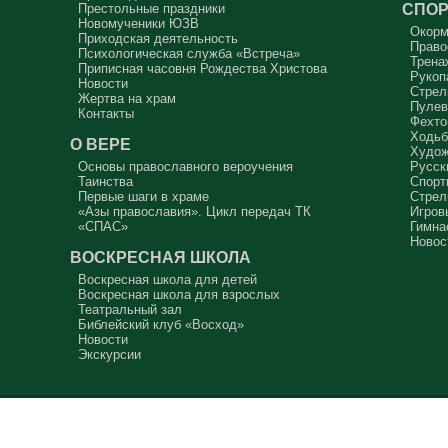
СПОР
Престольные праздники
Новомученики ЮЗВ
Сегодняшняя притча очень трудная. В ней
Окорм
хочется увидеть кого-то другого, но не себя.
Приходская деятельность
Право
Психологическая служба «Встреча»
Трена
Вот с этим предлагается войти в сплошную
Приписная часовня Рождества Христова
Рукоп
неделю. Ещё раз: сплошная неделя прошла,
Новости
потом две мясопустные, третья – Масленица,
Стрел
Жертва на храм
прощённое воскресенье. С чем я приду?
Пулев
Контакты
Фехто
В нас должно быть внимание к тому, что время
Ходьб
воздержания – это дни для приготовления не
О ВЕРЕ
Худож
только к Пасхе, а к Небесному Царству! Это
цель жизни. Я об этом забыл, я туда хочу, но я
Основы православного вероучения
Русск
забыл. И я серьёзно должен что-то делать,
Таинства
Спорт
хотя бы в дни поста. Чтобы сначала увидеть в
Первые шаги в храме
Стрел
себе этого урода, а потом начать с ним борьбу.
«Азы православия». Цикл передач ТК
Игров
«СПАС»
Гимна
Аминь.
Новос
ВОСКРЕСНАЯ ШКОЛА
Протоиерей Андрей Алексеев
Воскресная школа для детей
Воскресная школа для взрослых
Театральный зал
Библейский клуб «Восход»
Новости
Экскурсии
Copyright © 2012-2026
Храм святого благоверного великого кн