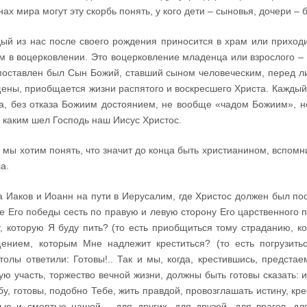
нах мира могут эту скорбь понять, у кого дети – сыновья, дочери 
ый из нас после своего рождения приносится в храм или приход
м в воцерковлении. Это воцерковление младенца или взрослого – 
поставлен был Сын Божий, ставший сыном человеческим, перед ли
ены, приобщается жизни распятого и воскресшего Христа. Каждый 
а, без отказа Божиим достоянием, не вообще «чадом Божиим», 
, каким шел Господь наш Иисус Христос.
 мы хотим понять, что значит до конца быть христианином, вспом
а.
а Иаков и Иоанн на пути в Иерусалим, где Христос должен был пос
е Его победы сесть по правую и левую сторону Его царственного п
, которую Я буду пить? (то есть приобщиться тому страданию, ко
ением, которым Мне надлежит креститься? (то есть погрузитьс
толы ответили: Готовы!.. Так и мы, когда, крестившись, предст
ую участь, торжество вечной жизни, должны быть готовы сказать:
бу, готовы, подобно Тебе, жить правдой, провозглашать истину, кр
ью и смертью нашей – для других, для друзей, для врагов, дл