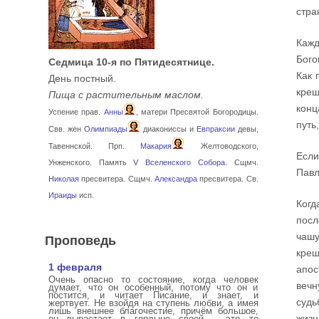
стра
Кажд
Бого
Седмица 10-я по Пятидесятнице.
Как 
День постный.
крещ
Пища с растительным маслом.
конц
Успение прав.
Анны
, матери Пресвятой Богородицы.
путь
Свв. жен
Олимпиады
диакониссы и
Евпраксии
девы,
Тавеннской. Прп.
Макария
Желтоводского,
Если
Унженского. Память
V Вселенского Собора
. Сщмч.
Павл
Николая
пресвитера. Сщмч.
Александра
пресвитера. Св.
Ираиды
исп.
Когд
посл
Проповедь
чашу
крещ
1 февраля
апос
Очень опасно то состояние, когда человек
вечн
думает, что он особенный, потому что он и
постится, и читает Писание, и знает, и
судь
жертвует. Не взойдя на ступень любви, а имея
лишь внешнее благочестие, причём большое,
жизн
он вырастает в гордыне своей – это то