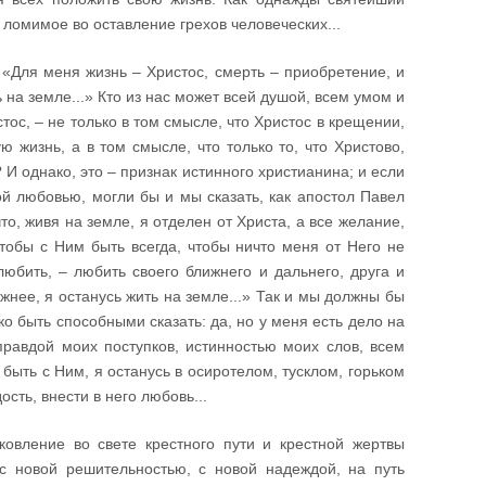
, ломимое во оставление грехов человеческих...
«Для меня жизнь – Христос, смерть – приобретение, и
ь на земле...» Кто из нас может всей душой, всем умом и
тос, – не только в том смысле, что Христос в крещении,
ю жизнь, а в том смысле, что только то, что Христово,
И однако, это – признак истинного христианина; и если
ой любовью, могли бы и мы сказать, как апостол Павел
то, живя на земле, я отделен от Христа, а все желание,
чтобы с Ним быть всегда, чтобы ничто меня от Него не
любить, – любить своего ближнего и дальнего, друга и
нужнее, я останусь жить на земле...» Так и мы должны бы
ко быть способными сказать: да, но у меня есть дело на
правдой моих поступков, истинностью моих слов, всем
быть с Ним, я останусь в осиротелом, тусклом, горьком
ость, внести в него любовь...
овление во свете крестного пути и крестной жертвы
с новой решительностью, с новой надеждой, на путь