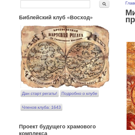
Форма поиска
Вы
Глав
Поиск
Ми
Библейский клуб «Восход»
пр
Дан старт регаты!
Подробно о клубе
Членов клуба: 1643
Проект будущего храмового
комплекса