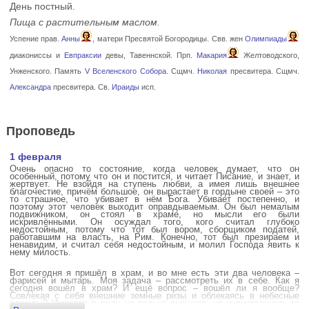
День постный.
Пища с растительным маслом.
Успение прав.
Анны
, матери Пресвятой Богородицы. Свв. жен
Олимпиады
диакониссы и
Евпраксии
девы, Тавеннской. Прп.
Макария
Желтоводского,
Унженского. Память
V Вселенского Собора
. Сщмч.
Николая
пресвитера. Сщмч.
Александра
пресвитера. Св.
Ираиды
исп.
Проповедь
1 февраля
Очень опасно то состояние, когда человек думает, что он
особенный, потому что он и постится, и читает Писание, и знает, и
жертвует. Не взойдя на ступень любви, а имея лишь внешнее
благочестие, причём большое, он вырастает в гордыне своей – это
то страшное, что убивает в нём Бога. Убивает постепенно, и
поэтому этот человек выходит оправдываемым. Он был немалым
подвижником, он стоял в храме, но мысли его были
искривлёнными. Он осуждал того, кого считал глубоко
недостойным, потому что тот был вором, сборщиком податей,
работавшим на власть, на Рим. Конечно, тот был презираем и
ненавидим, и считал себя недостойным, и молил Господа явить к
нему милость.
Вот сегодня я пришёл в храм, и во мне есть эти два человека –
фарисей и мытарь. Моя задача – рассмотреть их в себе. Как я
сегодня вошёл в храм? И ещё вопрос – вошёл ли я вообще?
Совлекая с себя внешние земные ризы и облекаясь в небесные
одежды? Имеется в виду не только внешние, но и внутренние, то