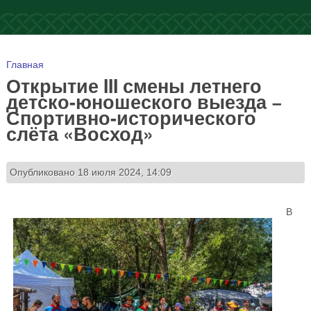
Вы здесь
Главная
Открытие III смены летнего
детско-юношеского выезда −
Спортивно-исторического
слёта «Восход»
Опубликовано 18 июля 2024, 14:09
В