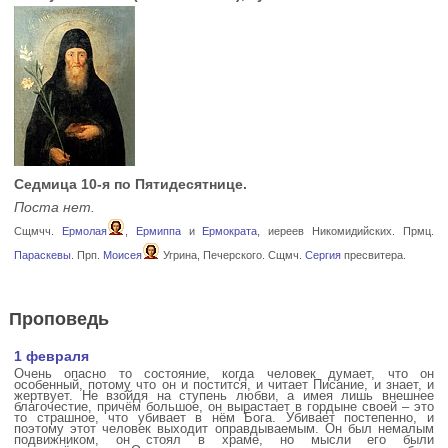
Седмица 10-я по Пятидесятнице.
Поста нет.
Сщмчч.
Ермолая
,
Ермиппа
и
Ермократа
, иереев Никомидийских. Прмц.
Параскевы
. Прп.
Моисея
Угрина, Печерского. Сщмч.
Сергия
пресвитера.
Проповедь
1 февраля
Очень опасно то состояние, когда человек думает, что он
особенный, потому что он и постится, и читает Писание, и знает, и
жертвует. Не взойдя на ступень любви, а имея лишь внешнее
благочестие, причём большое, он вырастает в гордыне своей – это
то страшное, что убивает в нём Бога. Убивает постепенно, и
поэтому этот человек выходит оправдываемым. Он был немалым
подвижником, он стоял в храме, но мысли его были