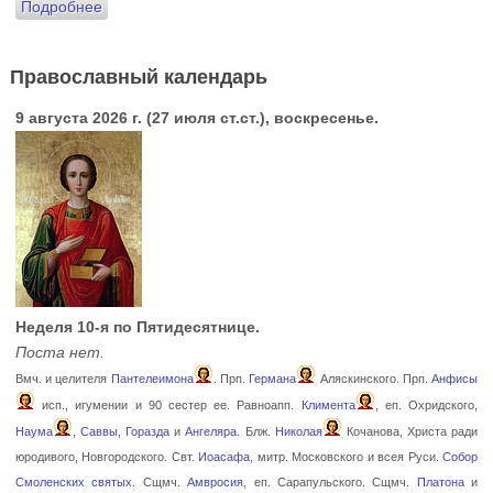
Подробнее
Православный календарь
9 августа 2026 г. (27 июля ст.ст.), воскресенье.
Неделя 10-я по Пятидесятнице.
Поста нет.
Вмч. и целителя
Пантелеимона
. Прп.
Германа
Аляскинского. Прп.
Анфисы
исп., игумении и 90 сестер ее. Равноапп.
Климента
, еп. Охридского,
Наума
,
Саввы
,
Горазда
и
Ангеляра
. Блж.
Николая
Кочанова, Христа ради
юродивого, Новгородского. Свт.
Иоасафа
, митр. Московского и всея Руси.
Собор
Смоленских святых
. Сщмч.
Амвросия
, еп. Сарапульского. Сщмч.
Платона
и