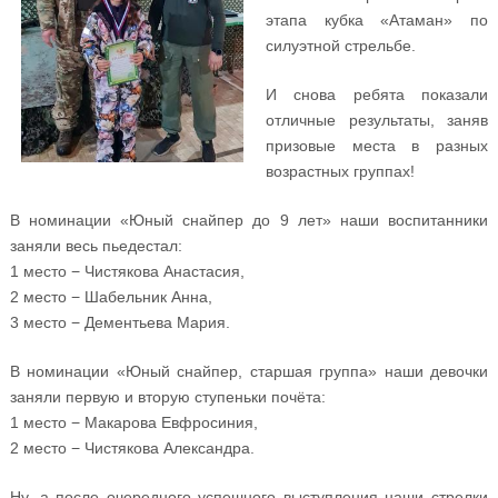
этапа кубка «Атаман» по
силуэтной стрельбе.
И снова ребята показали
отличные результаты, заняв
призовые места в разных
возрастных группах!
В номинации «Юный снайпер до 9 лет» наши воспитанники
заняли весь пьедестал:
1 место − Чистякова Анастасия,
2 место − Шабельник Анна,
3 место − Дементьева Мария.
В номинации «Юный снайпер, старшая группа» наши девочки
заняли первую и вторую ступеньки почёта:
1 место − Макарова Евфросиния,
2 место − Чистякова Александра.
Ну, а после очередного успешного выступления наши стрелки