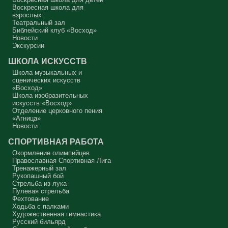
Воскресная школа для
Вот с этим предлагается войти в сплошную неделю. Ещё раз:
взрослых
сплошная неделя прошла, потом две мясопустные, третья –
Театральный зал
Масленица, прощённое воскресенье. С чем я приду?
Библейский клуб «Восход»
Новости
В нас должно быть внимание к тому, что время воздержания – это
дни для приготовления не только к Пасхе, а к Небесному Царству!
Экскурсии
Это цель жизни. Я об этом забыл, я туда хочу, но я забыл. И я
серьёзно должен что-то делать, хотя бы в дни поста. Чтобы
ШКОЛА ИСКУССТВ
сначала увидеть в себе этого урода, а потом начать с ним борьбу.
Школа музыкальных и
Аминь.
сценических искусств
«Восход»
Протоиерей Андрей Алексеев
Школа изобразительных
искусств «Восход»
Отделение церковного пения
«Агница»
Новости
СПОРТИВНАЯ РАБОТА
Окормление олимпийцев
Православная Спортивная Лига
Тренажерный зал
Рукопашный бой
Стрельба из лука
Пулевая стрельба
Фехтование
Ходьба с палками
Художественная гимнастика
Русский бильярд