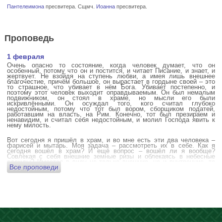
Пантелеимона
пресвитера. Сщмч.
Иоанна
пресвитера.
Проповедь
1 февраля
Очень опасно то состояние, когда человек думает, что он
особенный, потому что он и постится, и читает Писание, и знает, и
жертвует. Не взойдя на ступень любви, а имея лишь внешнее
благочестие, причём большое, он вырастает в гордыне своей – это
то страшное, что убивает в нём Бога. Убивает постепенно, и
поэтому этот человек выходит оправдываемым. Он был немалым
подвижником, он стоял в храме, но мысли его были
искривлёнными. Он осуждал того, кого считал глубоко
недостойным, потому что тот был вором, сборщиком податей,
работавшим на власть, на Рим. Конечно, тот был презираем и
ненавидим, и считал себя недостойным, и молил Господа явить к
нему милость.
Вот сегодня я пришёл в храм, и во мне есть эти два человека –
фарисей и мытарь. Моя задача – рассмотреть их в себе. Как я
сегодня вошёл в храм? И ещё вопрос – вошёл ли я вообще?
Совлекая с себя внешние земные ризы и облекаясь в небесные
одежды? Имеется в виду не только внешние, но и внутренние, то
Все проповеди
есть помыслы.
А вот почему в древних соборах у входа можно найти изображения
ангела с мечом? Это символика, предложение тебе, человек,
задуматься: ты отсекаешь сейчас этим мечом, конечно же
незримым, свои помыслы? Ты с ними борешься, вот сейчас, стоя в
храме? Где твои мысли? О чём ты думаешь? Где сокровище твоего
сердца?