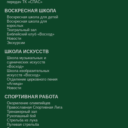
Совесть моя заморожена, снегом запорошена, и я себе нравлюсь,
передач ТК «СПАС»
как Ваня из сказки «Морозко»: «Какой я хороший! Милый!»
ВОСКРЕСНАЯ ШКОЛА
Сегодняшняя притча очень трудная. В ней хочется увидеть кого-то
другого, но не себя.
Воскресная школа для детей
Воскресная школа для
Вот с этим предлагается войти в сплошную неделю. Ещё раз:
взрослых
сплошная неделя прошла, потом две мясопустные, третья –
Театральный зал
Масленица, прощённое воскресенье. С чем я приду?
Библейский клуб «Восход»
Новости
В нас должно быть внимание к тому, что время воздержания – это
дни для приготовления не только к Пасхе, а к Небесному Царству!
Экскурсии
Это цель жизни. Я об этом забыл, я туда хочу, но я забыл. И я
серьёзно должен что-то делать, хотя бы в дни поста. Чтобы
ШКОЛА ИСКУССТВ
сначала увидеть в себе этого урода, а потом начать с ним борьбу.
Школа музыкальных и
Аминь.
сценических искусств
«Восход»
Протоиерей Андрей Алексеев
Школа изобразительных
искусств «Восход»
Отделение церковного пения
«Агница»
Новости
СПОРТИВНАЯ РАБОТА
Окормление олимпийцев
Православная Спортивная Лига
Тренажерный зал
Рукопашный бой
Стрельба из лука
Пулевая стрельба