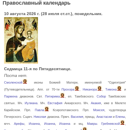
Православный календарь
10 августа 2026 г. (28 июля ст.ст.), понедельник.
Седмица 11-я по Пятидесятнице.
Поста нет.
Смоленской
иконы Божией Матери, именуемой "Одигитрия"
(Путеводительница). Апп. от 70-ти
Прохора
,
Никанора
,
Тимона
и
Пармена
диаконов. Свт.
Питирима
, еп. Тамбовского.
Собор
Тамбовских
святых. Мч.
Иулиана
. Мч.
Евстафия
Анкирского. Мч.
Акакия
, иже в Милете
Карийском. Прп.
Павла
Ксиропотамского. Прп.
Моисея
, чудотворца
Печерского. Сщмч.
Николая
диакона. Прмч.
Василия
, прмцц.
Анастасии
и
Елены
,
мчч.
Арефы
,
Иоанна
,
Иоанна
,
Иоанна
и мц.
Мавры
.
Гребневской
,