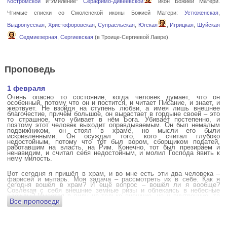
Костромской
и"Умиление"
Серафимо-Дивеевской
икон Божией Матери.
Чтимые списки со Смоленской иконы Божией Матери:
Устюженская
,
Выдропусская
,
Христофоровская
,
Супрасльская
,
Югская
,
Игрицкая
,
Шуйская
,
Седмиезерная
,
Сергиевская
(в Троице-Сергиевой Лавре).
Проповедь
1 февраля
Очень опасно то состояние, когда человек думает, что он
особенный, потому что он и постится, и читает Писание, и знает, и
жертвует. Не взойдя на ступень любви, а имея лишь внешнее
благочестие, причём большое, он вырастает в гордыне своей – это
то страшное, что убивает в нём Бога. Убивает постепенно, и
поэтому этот человек выходит оправдываемым. Он был немалым
подвижником, он стоял в храме, но мысли его были
искривлёнными. Он осуждал того, кого считал глубоко
недостойным, потому что тот был вором, сборщиком податей,
работавшим на власть, на Рим. Конечно, тот был презираем и
ненавидим, и считал себя недостойным, и молил Господа явить к
нему милость.
Вот сегодня я пришёл в храм, и во мне есть эти два человека –
фарисей и мытарь. Моя задача – рассмотреть их в себе. Как я
сегодня вошёл в храм? И ещё вопрос – вошёл ли я вообще?
Совлекая с себя внешние земные ризы и облекаясь в небесные
одежды? Имеется в виду не только внешние, но и внутренние, то
Все проповеди
есть помыслы.
А вот почему в древних соборах у входа можно найти изображения
ангела с мечом? Это символика, предложение тебе, человек,