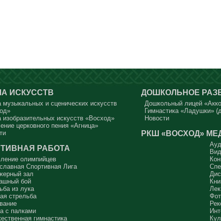
А ИСКУССТВ
ДОШКОЛЬНОЕ РАЗ
 музыкальных и сценических искусств
Дошкольный лицей «Акк
од»
Гимнастика «Ладушки» (д
 изобразительных искусств «Восход»
Новости
ение церковного пения «Агница»
РКШ «ВОСХОД»
МЕ
ти
Ауд
ТИВНАЯ РАБОТА
Вид
ление олимпийцев
Кон
славная Спортивная Лига
Спе
жерный зал
Дис
ашный бой
Кни
ьба из лука
Лек
ая стрельба
Фот
вание
Рек
а с палками
Инт
ественная гимнастика
Кул