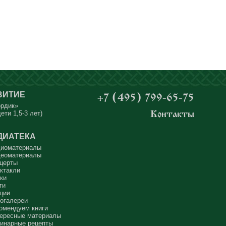
ВИТИЕ
+7 (495) 799-65-75
ордик»
ети 1,5-3 лет)
Контакты
ДИАТЕКА
иоматериалы
еоматериалы
церты
ктакли
ки
ги
ции
огалереи
омендуем книги
ересные материалы
инарные рецепты