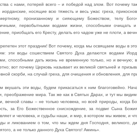
ства с нами, потерей всего – и победой над злом. Вот почему та
 иорданские, носящие всю тяжесть и весь ужас греха, прикоснов
смертному, пронизанному и сияющему Божеством, телу Бого
ичными, первобытными водами жизни, способными очищать и 
ение, приобщать его Кресту, делать его чадом уже не плоти, а веч
трепетен этот праздник! Вот почему, когда мы освящаем воды в эт
им: эти воды сошествием Святого Духа делаются водами Иорд
ми, способными дать жизнь не временную только, но и вечную; 
етно; вот почему Церковь называет их великой святыней и призыв
вной скорби, на случай греха, для очищения и обновления, для п
м вкушать эти воды, будем прикасаться к ним благоговейно. На
и, преображение мира. Так же как в Святых Дарах, и тут мы види
и, вечной славы – не только человека, но всей природы, когда Б
сть, за Его Божественное снисхождение, за подвиг Сына Божия
вляет и человека, и судьбы наши, и мир, в котором мы живем, и 
ды и ликованием о том, что мы ждем дня Господня, великого, ди
ятого, а не только данного Духа Святого! Аминь».