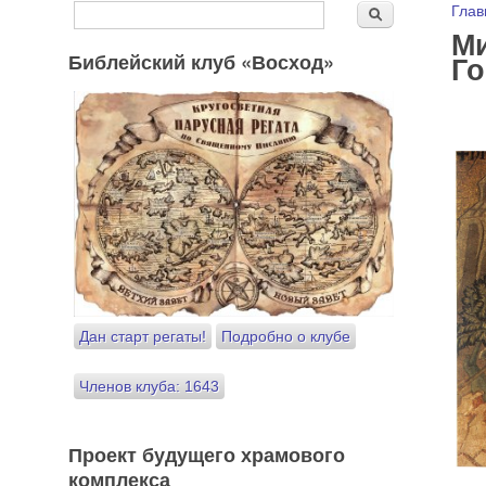
Форма поиска
Вы
Глав
Поиск
Ми
Библейский клуб «Восход»
Г
Дан старт регаты!
Подробно о клубе
Членов клуба: 1643
Проект будущего храмового
комплекса