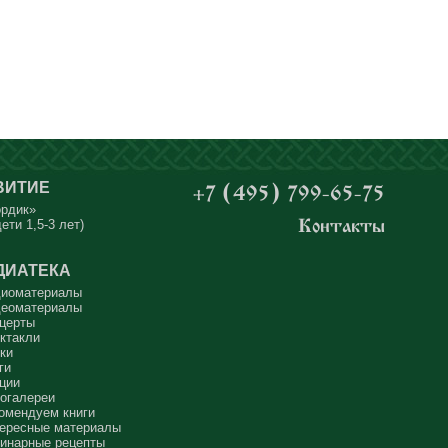
ВИТИЕ
+7 (495) 799-65-75
ордик»
ети 1,5-3 лет)
Контакты
ДИАТЕКА
иоматериалы
еоматериалы
церты
ктакли
ки
ги
ции
огалереи
омендуем книги
ересные материалы
инарные рецепты