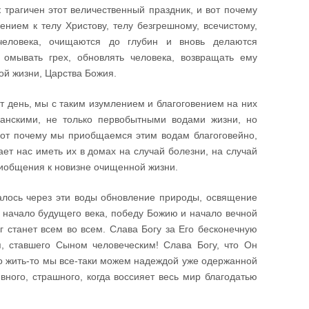
к трагичен этот величественный праздник, и вот почему
ением к телу Христову, телу безгрешному, всечистому,
человека, очищаются до глубин и вновь делаются
омывать грех, обновлять человека, возвращать ему
ной жизни, Царства Божия.
от день, мы с таким изумлением и благоговением на них
анскими, не только первобытными водами жизни, но
вот почему мы приобщаемся этим водам благоговейно,
ает нас иметь их в домах на случай болезни, на случай
риобщения к новизне очищенной жизни.
чалось через эти воды обновление природы, освящение
м начало будущего века, победу Божию и начало вечной
ог станет всем во всем. Слава Богу за Его бесконечную
, ставшего Сыном человеческим! Слава Богу, что Он
что жить-то мы все-таки можем надеждой уже одержанной
вного, страшного, когда воссияет весь мир благодатью