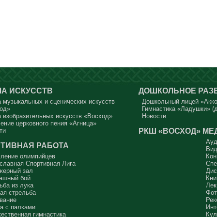
А ИСКУССТВ
ДОШКОЛЬНОЕ РАЗ
 музыкальных и сценических искусств
Дошкольный лицей «Акк
од»
Гимнастика «Ладушки» (д
 изобразительных искусств «Восход»
Новости
ение церковного пения «Агница»
РКШ «ВОСХОД»
МЕ
ти
Ауд
ТИВНАЯ РАБОТА
Вид
ление олимпийцев
Кон
славная Спортивная Лига
Спе
жерный зал
Дис
ашный бой
Кни
ьба из лука
Лек
ая стрельба
Фот
вание
Рек
а с палками
Инт
ественная гимнастика
Кул