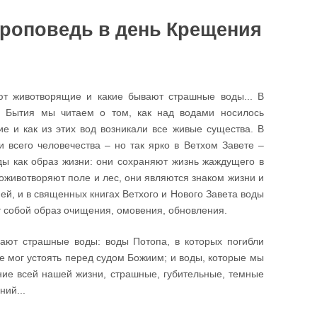
роповедь в день Крещения
ют животворящие и какие бывают страшные воды... В
и Бытия мы читаем о том, как над водами носилось
е и как из этих вод возникали все живые существа. В
и всего человечества – но так ярко в Ветхом Завете –
ы как образ жизни: они сохраняют жизнь жаждущего в
 оживотворяют поле и лес, они являются знаком жизни и
ей, и в священных книгах Ветхого и Нового Завета воды
 собой образ очищения, омовения, обновления.
ают страшные воды: воды Потопа, в которых погибли
не мог устоять перед судом Божиим; и воды, которые мы
ние всей нашей жизни, страшные, губительные, темные
ний...