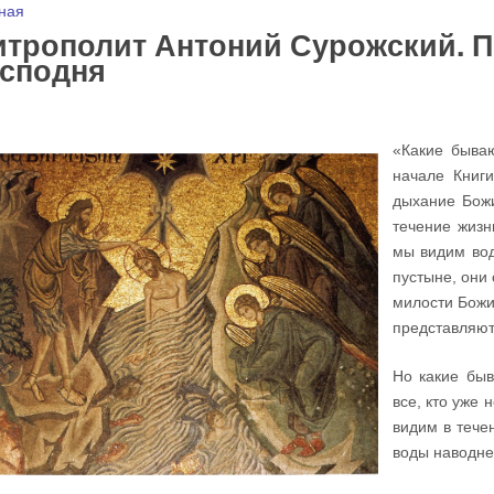
 здесь
ная
трополит Антоний Сурожский. П
осподня
«Какие быва
начале Книг
дыхание Божи
течение жизн
мы видим вод
пустыне, они
милости Божи
представляют
Но какие быв
все, кто уже 
видим в тече
воды наводне