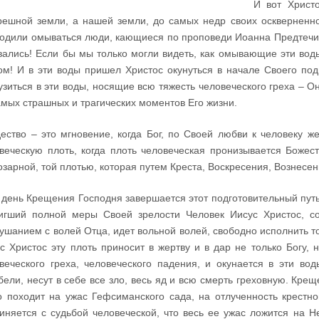
И вот Христ
решной земли, а нашей земли, до самых недр своих оскверненно
одили омываться люди, кающиеся по проповеди Иоанна Предтечи;
ались! Если бы мы только могли видеть, как омывающие эти вод
ом! И в эти воды пришел Христос окунуться в начале Своего под
узиться в эти воды, носящие всю тяжесть человеческого греха – 
амых страшных и трагических моментов Его жизни.
ество – это мгновение, когда Бог, по Своей любви к человеку ж
веческую плоть, когда плоть человеческая пронизывается Божест
озарной, той плотью, которая путем Креста, Воскресения, Вознесен
 день Крещения Господня завершается этот подготовительный путь
тигший полной меры Своей зрелости Человек Иисус Христос, 
ушанием с волей Отца, идет вольной волей, свободно исполнить т
с Христос эту плоть приносит в жертву и в дар не только Богу, 
веческого греха, человеческого падения, и окунается в эти во
бели, несут в себе все зло, весь яд и всю смерть греховную. Кр
о походит на ужас Гефсиманского сада, на отлученность крестно
иняется с судьбой человеческой, что весь ее ужас ложится на Н