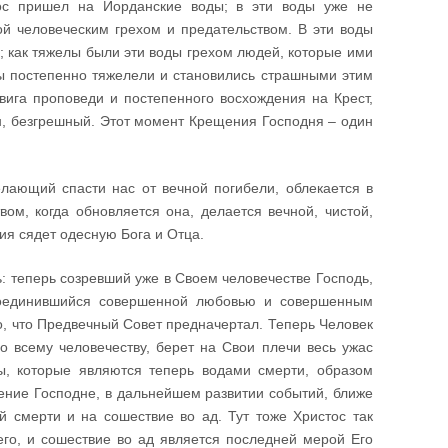
ос пришел на Иорданские воды; в эти воды уже не
й человеческим грехом и предательством. В эти воды
 как тяжелы были эти воды грехом людей, которые ими
ы постепенно тяжелели и становились страшными этим
вига проповеди и постепенного восхождения на Крест,
Он, безгрешный. Этот момент Крещения Господня – один
елающий спасти нас от вечной погибели, облекается в
вом, когда обновляется она, делается вечной, чистой,
ия сядет одесную Бога и Отца.
: теперь созревший уже в Своем человечестве Господь,
соединившийся совершенной любовью и совершенным
о, что Предвечный Совет предначертал. Теперь Человек
но всему человечеству, берет на Свои плечи весь ужас
ды, которые являются теперь водами смерти, образом
ещение Господне, в дальнейшем развитии событий, ближе
й смерти и на сошествие во ад. Тут тоже Христос так
его, и сошествие во ад является последней мерой Его