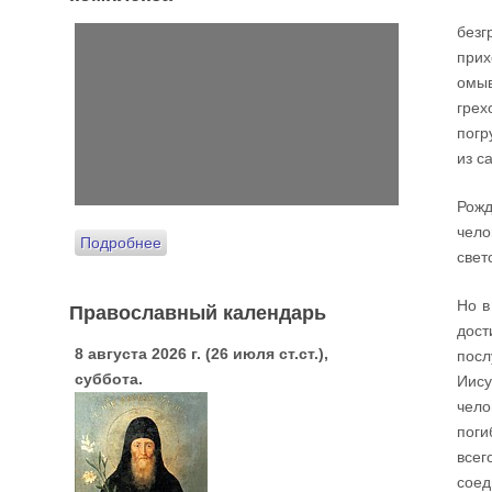
безг
прих
омыв
грех
погр
из с
Рожд
чело
Подробнее
свет
Но в
Православный календарь
дос
8 августа 2026 г. (26 июля ст.ст.),
посл
суббота.
Иису
чело
поги
всег
соед