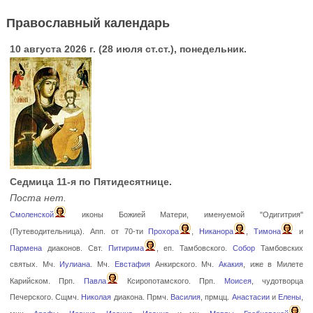
Православный календарь
10 августа 2026 г. (28 июля ст.ст.), понедельник.
Седмица 11-я по Пятидесятнице.
Поста нет.
Смоленской
иконы Божией Матери, именуемой "Одигитрия"
(Путеводительница). Апп. от 70-ти
Прохора
,
Никанора
,
Тимона
и
Пармена
диаконов. Свт.
Питирима
, еп. Тамбовского.
Собор
Тамбовских
святых. Мч.
Иулиана
. Мч.
Евстафия
Анкирского. Мч.
Акакия
, иже в Милете
Карийском. Прп.
Павла
Ксиропотамского. Прп.
Моисея
, чудотворца
Печерского. Сщмч.
Николая
диакона. Прмч.
Василия
, прмцц.
Анастасии
и
Елены
,