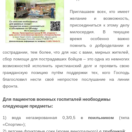
Приглашаем всех, кто имеет
желание и возможность,
присоединиться к этому делу
милосердия. В текущее
время особенно важно
помнить о доброделании и
сострадании, тем более, что для нас с вами, мирных жителей,
сбор помощи для пострадавших бойцов – это одна из немногих
возможностей исполнить христианский долг и проявить свою
гражданскую позицию путём поддержки тех, кого Господь
благословил нести своё непростое послушание на линии
фронта.
Для пациентов военных госпиталей необходимы
следующие предметы:
1) вода негазированная 0,3/0,5
с поильником
(типа
«Спортик»);
2) детские фруктовые соки (кроме виноградного)
с трубочкой
;