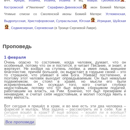
мчч.
Арефы
,
Иоанна
,
Иоанна
,
Иоанна
и мц.
Мавры
.
Гребневской
,
Костромской
и"Умиление"
Серафимо-Дивеевской
икон Божией Матери.
Чтимые списки со Смоленской иконы Божией Матери:
Устюженская
,
Выдропусская
,
Христофоровская
,
Супрасльская
,
Югская
,
Игрицкая
,
Шуйская
,
Седмиезерная
,
Сергиевская
(в Троице-Сергиевой Лавре).
Проповедь
1 февраля
Очень опасно то состояние, когда человек думает, что он
особенный, потому что он и постится, и читает Писание, и знает, и
жертвует. Не взойдя на ступень любви, а имея лишь внешнее
благочестие, причём большое, он вырастает в гордыне своей – это
то страшное, что убивает в нём Бога. Убивает постепенно, и
поэтому этот человек выходит оправдываемым. Он был немалым
подвижником, он стоял в храме, но мысли его были
искривлёнными. Он осуждал того, кого считал глубоко
недостойным, потому что тот был вором, сборщиком податей,
работавшим на власть, на Рим. Конечно, тот был презираем и
ненавидим, и считал себя недостойным, и молил Господа явить к
нему милость.
Вот сегодня я пришёл в храм, и во мне есть эти два человека –
фарисей и мытарь. Моя задача – рассмотреть их в себе. Как я
сегодня вошёл в храм? И ещё вопрос – вошёл ли я вообще?
Совлекая с себя внешние земные ризы и облекаясь в небесные
одежды? Имеется в виду не только внешние, но и внутренние, то
Все проповеди
есть помыслы.