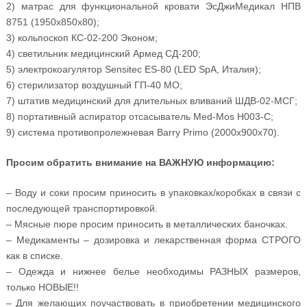
2) матрас для функциональной кровати ЭсДжиМедикал НПВ
8751 (1950x850x80);
3) кольпоскоп КС-02-200 Эконом;
4) светильник медицинский Армед СД-200;
5) электрокоагулятор Sensitec ES-80 (LED SpA, Италия);
6) стерилизатор воздушный ГП-40 МО;
7) штатив медицинский для длительных вливаний ШДВ-02-МСГ;
8) портативный аспиратор отсасыватель Med-Mos H003-C;
9) система противопролежневая Barry Primo (2000x900x70).
Просим обратить внимание на ВАЖНУЮ информацию:
– Воду и соки просим приносить в упаковках/коробках в связи с
последующей транспортировкой.
– Мясные пюре просим приносить в металлических баночках.
– Медикаменты – дозировка и лекарственная форма СТРОГО
как в списке.
– Одежда и нижнее белье необходимы РАЗНЫХ размеров,
только НОВЫЕ!!
– Для желающих поучаствовать в приобретении медицинского