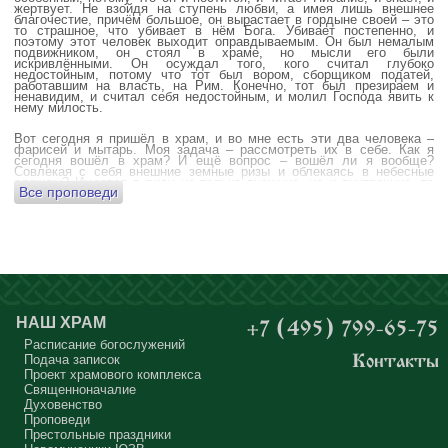
жертвует. Не взойдя на ступень любви, а имея лишь внешнее
благочестие, причём большое, он вырастает в гордыне своей – это
то страшное, что убивает в нём Бога. Убивает постепенно, и
поэтому этот человек выходит оправдываемым. Он был немалым
подвижником, он стоял в храме, но мысли его были
искривлёнными. Он осуждал того, кого считал глубоко
недостойным, потому что тот был вором, сборщиком податей,
работавшим на власть, на Рим. Конечно, тот был презираем и
ненавидим, и считал себя недостойным, и молил Господа явить к
нему милость.
Вот сегодня я пришёл в храм, и во мне есть эти два человека –
фарисей и мытарь. Моя задача – рассмотреть их в себе. Как я
сегодня вошёл в храм? И ещё вопрос – вошёл ли я вообще?
Совлекая с себя внешние земные ризы и облекаясь в небесные
одежды? Имеется в виду не только внешние, но и внутренние, то
Все проповеди
есть помыслы.
А вот почему в древних соборах у входа можно найти изображения
ангела с мечом? Это символика, предложение тебе, человек,
задуматься: ты отсекаешь сейчас этим мечом, конечно же
незримым, свои помыслы? Ты с ними борешься, вот сейчас, стоя в
храме? Где твои мысли? О чём ты думаешь? Где сокровище твоего
сердца?
Меня в своё время потрясла история, когда духовному человеку
Бог открыл помыслы людей, стоящих в храме, и он ужаснулся
НАШ ХРАМ
+7 (495) 799-65-75
тому, что никто из них не молится – ни один человек, кроме одного
мальчика. Мысли у людей о чём угодно: о работе, о молодой жене
Расписание богослужений
или возлюбленной, о детях, о долгах, о футбольном матче, о
Подача записок
Контакты
путешествиях, о скором отпуске, о билетах, о машине, об одежде, о
Проект храмового комплекса
том, что будет после службы, где я буду обедать, куда пойду, что
подарить, что подарят, что я посмотрю, что, может быть, почитаю...
Священноначалие
Где здесь место для Бога?
Духовенство
Проповеди
А мальчик молился о больной маме. Молился искренне – и мама
Престольные праздники
выздоравливает.