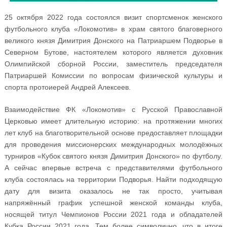
25 октября 2022 года состоялся визит спортсменок женского
футбольного клуба «Локомотив» в храм святого благоверного
великого князя Димитрия Донского на Патриаршем Подворье в
Северном Бутове, настоятелем которого является духовник
Олимпийской сборной России, заместитель председателя
Патриаршей Комиссии по вопросам физической культуры и
спорта протоиерей Андрей Алексеев.
Взаимодействие ФК «Локомотив» с Русской Православной
Церковью имеет длительную историю: на протяжении многих
лет клуб на благотворительной основе предоставляет площадки
для проведения миссионерских международных молодёжных
турниров «Кубок святого князя Димитрия Донского» по футболу.
А сейчас впервые встреча с представителями футбольного
клуба состоялась на территории Подворья. Найти подходящую
дату для визита оказалось не так просто, учитывая
напряжённый график успешной женской команды клуба,
носящей титул Чемпионов России 2021 года и обладателей
Кубка России 2021 года. Тем более символично, что в итоге