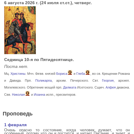
6 августа 2026 г. (24 июля ст.ст.), четверг.
Седмица 10-я по Пятидесятнице.
Поста нет.
Мц.
Христины
. Мчч. блгвв. князей
Бориса
и
Глеба
, во св. Крещении Романа
и Давида. Прп.
Поликарпа
, архим. Печерского. Свт.
Георгия
, архиеп.
Могилевского. Обретение мощей прп.
Далмата
Исетского. Сщмч.
Алфея
диакона.
Свв.
Николая
и
Иоанна
испп., пресвитеров.
Проповедь
1 февраля
Очень опасно то состояние, когда человек думает, что он
особенный, потому что он и постится, и читает Писание, и знает, и