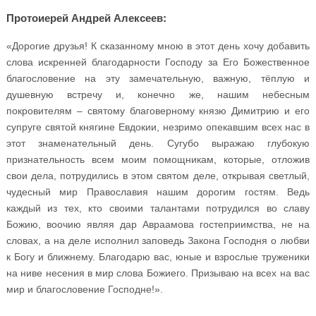
Протоиерей Андрей Алексеев:
«Дорогие друзья! К сказанному мною в этот день хочу добавить
слова искренней благодарности Господу за Его Божественное
благословение на эту замечательную, важную, тёплую и
душевную встречу и, конечно же, нашим небесным
покровителям – святому благоверному князю Димитрию и его
супруге святой княгине Евдокии, незримо опекавшим всех нас в
этот знаменательный день. Сугубо выражаю глубокую
признательность всем моим помощникам, которые, отложив
свои дела, потрудились в этом святом деле, открывая светлый,
чудесный мир Православия нашим дорогим гостям. Ведь
каждый из тех, кто своими талантами потрудился во славу
Божию, воочию являя дар Авраамова гостеприимства, не на
словах, а на деле исполнил заповедь Закона Господня о любви
к Богу и ближнему. Благодарю вас, юные и взрослые труженики
на ниве несения в мир слова Божиего. Призываю на всех на вас
мир и благословение Господне!».