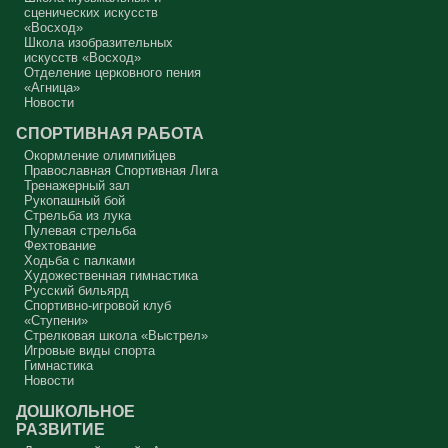
Аминь.
сценических искусств
«Восход»
Протоиерей Андрей Алексеев
Школа изобразительных
искусств «Восход»
Отделение церковного пения
«Агница»
Новости
СПОРТИВНАЯ РАБОТА
Окормление олимпийцев
Православная Спортивная Лига
Тренажерный зал
Рукопашный бой
Стрельба из лука
Пулевая стрельба
Фехтование
Ходьба с палками
Художественная гимнастика
Русский бильярд
Спортивно-игровой клуб
«Ступени»
Стрелковая школа «Выстрел»
Игровые виды спорта
Гимнастика
Новости
ДОШКОЛЬНОЕ
РАЗВИТИЕ