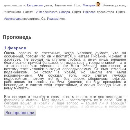
диакониссы и
Евпраксии
девы, Тавеннской. Прп.
Макария
Желтоводского,
Унженского. Память
V Вселенского Собора
. Сщмч.
Николая
пресвитера. Сщмч.
Александра
пресвитера. Св.
Ираиды
исп.
Проповедь
1 февраля
Очень опасно то состояние, когда человек думает, что он
особенный, потому что он и постится, и читает Писание, и знает, и
жертвует. Не взойдя на ступень любви, а имея лишь внешнее
благочестие, причём большое, он вырастает в гордыне своей – это
то страшное, что убивает в нём Бога. Убивает постепенно, и
поэтому этот человек выходит оправдываемым. Он был немалым
подвижником, он стоял в храме, но мысли его были
искривлёнными. Он осуждал того, кого считал глубоко
недостойным, потому что тот был вором, сборщиком податей,
работавшим на власть, на Рим. Конечно, тот был презираем и
ненавидим, и считал себя недостойным, и молил Господа явить к
нему милость.
Вот сегодня я пришёл в храм, и во мне есть эти два человека –
фарисей и мытарь. Моя задача – рассмотреть их в себе. Как я
сегодня вошёл в храм? И ещё вопрос – вошёл ли я вообще?
Совлекая с себя внешние земные ризы и облекаясь в небесные
одежды? Имеется в виду не только внешние, но и внутренние, то
Все проповеди
есть помыслы.
А вот почему в древних соборах у входа можно найти изображения
ангела с мечом? Это символика, предложение тебе, человек,
задуматься: ты отсекаешь сейчас этим мечом, конечно же