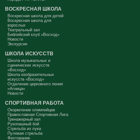
как Ваня из сказки «Морозко»: «Какой я хороший! Милый!»
ВОСКРЕСНАЯ ШКОЛА
Сегодняшняя притча очень трудная. В ней хочется увидеть кого-то
другого, но не себя.
Воскресная школа для детей
Воскресная школа для
Вот с этим предлагается войти в сплошную неделю. Ещё раз:
взрослых
сплошная неделя прошла, потом две мясопустные, третья –
Театральный зал
Масленица, прощённое воскресенье. С чем я приду?
Библейский клуб «Восход»
Новости
В нас должно быть внимание к тому, что время воздержания – это
дни для приготовления не только к Пасхе, а к Небесному Царству!
Экскурсии
Это цель жизни. Я об этом забыл, я туда хочу, но я забыл. И я
серьёзно должен что-то делать, хотя бы в дни поста. Чтобы
ШКОЛА ИСКУССТВ
сначала увидеть в себе этого урода, а потом начать с ним борьбу.
Школа музыкальных и
Аминь.
сценических искусств
«Восход»
Протоиерей Андрей Алексеев
Школа изобразительных
искусств «Восход»
Отделение церковного пения
«Агница»
Новости
СПОРТИВНАЯ РАБОТА
Окормление олимпийцев
Православная Спортивная Лига
Тренажерный зал
Рукопашный бой
Стрельба из лука
Пулевая стрельба
Фехтование