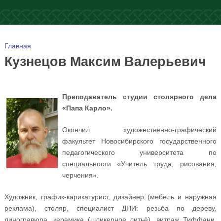
Вы здесь
Главная
Кузнецов Максим Валерьевич
Преподаватель студии столярного дела
«Папа Карло».
Окончил художественно-графический
факультет Новосибирского государственного
педагогического университета по
специальности «Учитель труда, рисования,
черчения».
Художник, график-карикатурист, дизайнер (мебель и наружная
реклама), столяр, специалист ДПИ: резьба по дереву,
линогравюра, керамика (шликерное литьё), витраж Тиффани,