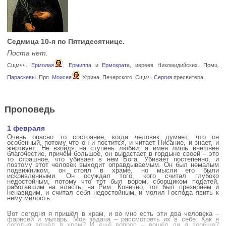
Седмица 10-я по Пятидесятнице.
Поста нет.
Сщмчч.
Ермолая
,
Ермиппа
и
Ермократа
, иереев Никомидийских. Прмц.
Параскевы
. Прп.
Моисея
Угрина, Печерского. Сщмч.
Сергия
пресвитера.
Проповедь
1 февраля
Очень опасно то состояние, когда человек думает, что он
особенный, потому что он и постится, и читает Писание, и знает, и
жертвует. Не взойдя на ступень любви, а имея лишь внешнее
благочестие, причём большое, он вырастает в гордыне своей – это
то страшное, что убивает в нём Бога. Убивает постепенно, и
поэтому этот человек выходит оправдываемым. Он был немалым
подвижником, он стоял в храме, но мысли его были
искривлёнными. Он осуждал того, кого считал глубоко
недостойным, потому что тот был вором, сборщиком податей,
работавшим на власть, на Рим. Конечно, тот был презираем и
ненавидим, и считал себя недостойным, и молил Господа явить к
нему милость.
Вот сегодня я пришёл в храм, и во мне есть эти два человека –
фарисей и мытарь. Моя задача – рассмотреть их в себе. Как я
сегодня вошёл в храм? И ещё вопрос – вошёл ли я вообще?