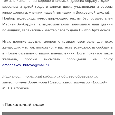
темы, в исполнении хорошо знакомых, дорогих сердцу людей –
взрослых и детей (ведь в записи диска участвовали и совсем
юные хористы, ученики нашей гимназии и Воскресной школы)…
Подбор видеоряда, иллюстрирующего тексты, был осуществлён
Марией Акубардиа, а видеомонтажом занимался наш давний
помощник, талантливый мастер своего дела Виктор Артамонов.
Итак, дорогие друзья, галерея открывает свои залы для всех
желающих – и, как положено, у вас есть возможность сообщить
в «Книге отзывов» о ваших впечатлениях. Если появится такое
желание, просим высылать сообщения на почту
dmdonskoy_butovo@mail.ru
.
Журналист, почётный работник общего образования,
заместитель директора Православной гимназии «Восход»
М.Э. Сафонова
«Пасхальный глас»