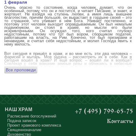
1 февраля
Очень опасно то состояние, когда человек думает, что он
особенный, потому что он и постится, и читает Писание, и знает, и
жертвует. Не взойдя на ступень любви, а имея лишь внешнее
благочестие, причём большое, он вырастает в гордыне своей – это
то страшное, что убивает в нём Бога. Убивает постепенно, и
поэтому этот человек выходит оправдываемым. Он был немалым
подвижником, он стоял в храме, но мысли его были
искривлёнными. Он осуждал того, кого считал глубоко
недостойным, потому что тот был вором, сборщиком податей,
работавшим на власть, на Рим. Конечно, тот был презираем и
ненавидим, и считал себя недостойным, и молил Господа явить к
нему милость.
Вот сегодня я пришёл в храм, и во мне есть эти два человека –
фарисей и мытарь. Моя задача – рассмотреть их в себе. Как я
сегодня вошёл в храм? И ещё вопрос – вошёл ли я вообще?
Совлекая с себя внешние земные ризы и облекаясь в небесные
одежды? Имеется в виду не только внешние, но и внутренние, то
Все проповеди
есть помыслы.
А вот почему в древних соборах у входа можно найти изображения
ангела с мечом? Это символика, предложение тебе, человек,
задуматься: ты отсекаешь сейчас этим мечом, конечно же
незримым, свои помыслы? Ты с ними борешься, вот сейчас, стоя в
храме? Где твои мысли? О чём ты думаешь? Где сокровище твоего
сердца?
Меня в своё время потрясла история, когда духовному человеку
Бог открыл помыслы людей, стоящих в храме, и он ужаснулся
НАШ ХРАМ
+7 (495) 799-65-75
тому, что никто из них не молится – ни один человек, кроме одного
мальчика. Мысли у людей о чём угодно: о работе, о молодой жене
Расписание богослужений
или возлюбленной, о детях, о долгах, о футбольном матче, о
Подача записок
Контакты
путешествиях, о скором отпуске, о билетах, о машине, об одежде, о
Проект храмового комплекса
том, что будет после службы, где я буду обедать, куда пойду, что
подарить, что подарят, что я посмотрю, что, может быть, почитаю...
Священноначалие
Где здесь место для Бога?
Духовенство