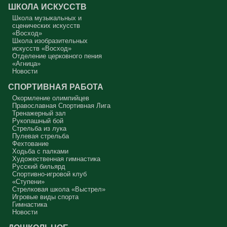
серьёзно должен что-то делать, хотя бы в дни поста. Чтобы
ШКОЛА ИСКУССТВ
сначала увидеть в себе этого урода, а потом начать с ним борьбу.
Школа музыкальных и
Аминь.
сценических искусств
«Восход»
Протоиерей Андрей Алексеев
Школа изобразительных
искусств «Восход»
Отделение церковного пения
«Агница»
Новости
СПОРТИВНАЯ РАБОТА
Окормление олимпийцев
Православная Спортивная Лига
Тренажерный зал
Рукопашный бой
Стрельба из лука
Пулевая стрельба
Фехтование
Ходьба с палками
Художественная гимнастика
Русский бильярд
Спортивно-игровой клуб
«Ступени»
Стрелковая школа «Выстрел»
Игровые виды спорта
Гимнастика
Новости