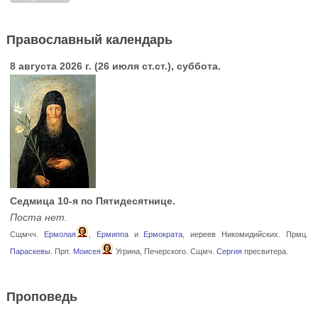
Православный календарь
8 августа 2026 г. (26 июля ст.ст.), суббота.
Седмица 10-я по Пятидесятнице.
Поста нет.
Сщмчч.
Ермолая
,
Ермиппа
и
Ермократа
, иереев Никомидийских. Прмц.
Параскевы
. Прп.
Моисея
Угрина, Печерского. Сщмч.
Сергия
пресвитера.
Проповедь