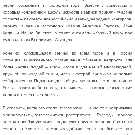
песни, созданные в последние годы. Вместе с оркестром и
хоровым коллективом Школы искусств в записи приняли участие
солисты – лауреаты всероссийских и международных конкурсов,
регенты и певчие московских храмов Ангелина Глухова, Илья
Кадин и Ирина Винская, а также ансамбль «Казачий круг» под
руководством Владимира Скунцева.
Конечно, сложившаяся сейчас во всём мире и в России
ситуация вынужденного ограничения общения непроста для
большинства людей – в том числе и для нашей многолюдной,
дружной приходской семьи, члены которой привыкли не только
собираться на Подворье для общей молитвы, но и постоянно
близко взаимодействовать, включаясь в важные совместные
дела и интересные проекты.
В условиях, когда это стало невозможно, – и кто-то с непривычки
мог загрустить, затревожиться, растеряться, – Господь и послал
настоятелю благую мысль поддержать дух и единство братьев и
сестёр во Христе с помощью добрых песен: на близкие нам