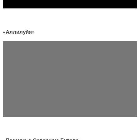
«Аллилуйя»
«Песенка о Северном Бутове»