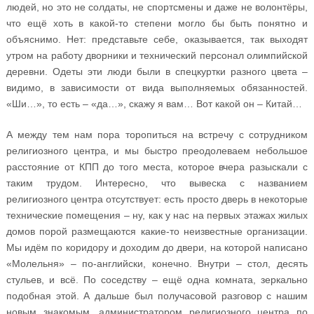
людей, но это не солдаты, не спортсмены и даже не волонтёры,
что ещё хоть в какой-то степени могло бы быть понятно и
объяснимо. Нет: представьте себе, оказывается, так выходят
утром на работу дворники и технический персонал олимпийской
деревни. Одеты эти люди были в спецкуртки разного цвета –
видимо, в зависимости от вида выполняемых обязанностей.
«Ши…», то есть – «да…», скажу я вам… Вот какой он – Китай…
А между тем нам пора торопиться на встречу с сотрудником
религиозного центра, и мы быстро преодолеваем небольшое
расстояние от КПП до того места, которое вчера разыскали с
таким трудом. Интересно, что вывеска с названием
религиозного центра отсутствует: есть просто дверь в некоторые
технические помещения – ну, как у нас на первых этажах жилых
домов порой размещаются какие-то неизвестные организации.
Мы идём по коридору и доходим до двери, на которой написано
«Молельня» – по-английски, конечно. Внутри – стол, десять
стульев, и всё. По соседству – ещё одна комната, зеркально
подобная этой. А дальше был получасовой разговор с нашим
новым знакомым, администратором религиозного центра по