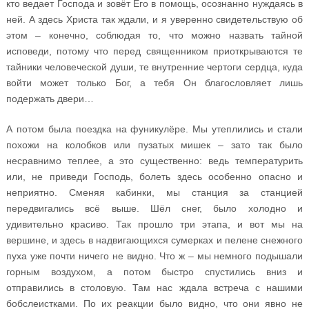
кто ведает Господа и зовёт Его в помощь, осознанно нуждаясь в
ней. А здесь Христа так ждали, и я уверенно свидетельствую об
этом – конечно, соблюдая то, что можно назвать тайной
исповеди, потому что перед священником приоткрываются те
тайники человеческой души, те внутренние чертоги сердца, куда
войти может только Бог, а тебя Он благословляет лишь
подержать двери…
А потом была поездка на фуникулёре. Мы утеплились и стали
похожи на колобков или пузатых мишек – зато так было
несравнимо теплее, а это существенно: ведь температурить
или, не приведи Господь, болеть здесь особенно опасно и
неприятно. Сменяя кабинки, мы станция за станцией
передвигались всё выше. Шёл снег, было холодно и
удивительно красиво. Так прошло три этапа, и вот мы на
вершине, и здесь в надвигающихся сумерках и пелене снежного
пуха уже почти ничего не видно. Что ж – мы немного подышали
горным воздухом, а потом быстро спустились вниз и
отправились в столовую. Там нас ждала встреча с нашими
бобслеистками. По их реакции было видно, что они явно не