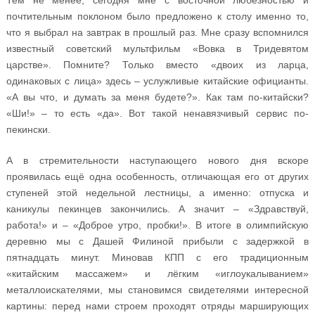
Тем не менее, сегодня мне с восточной любезностью и
почтительным поклоном было предложено к столу именно то,
что я выбрал на завтрак в прошлый раз. Мне сразу вспомнился
известный советский мультфильм «Вовка в Тридевятом
царстве». Помните? Только вместо «двоих из ларца,
одинаковых с лица» здесь – услужливые китайские официанты.
«А вы что, и думать за меня будете?». Как там по-китайски?
«Ши!» – то есть «да». Вот такой ненавязчивый сервис по-
пекински.
А в стремительности наступающего нового дня вскоре
проявилась ещё одна особенность, отличающая его от других
ступеней этой недельной лестницы, а именно: отпуска и
каникулы пекинцев закончились. А значит – «Здравствуй,
работа!» и – «Доброе утро, пробки!». В итоге в олимпийскую
деревню мы с Дашей Филиной прибыли с задержкой в
пятнадцать минут. Миновав КПП с его традиционным
«китайским массажем» и лёгким «иглоукалыванием»
металлоискателями, мы становимся свидетелями интересной
картины: перед нами строем проходят отряды марширующих