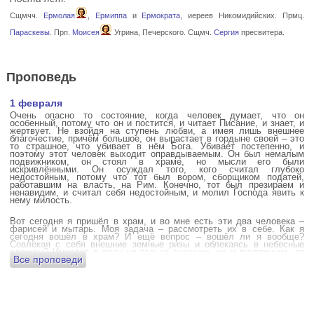
Сщмчч.
Ермолая
,
Ермиппа
и
Ермократа
, иереев Никомидийских. Прмц.
Параскевы
. Прп.
Моисея
Угрина, Печерского. Сщмч.
Сергия
пресвитера.
Проповедь
1 февраля
Очень опасно то состояние, когда человек думает, что он
особенный, потому что он и постится, и читает Писание, и знает, и
жертвует. Не взойдя на ступень любви, а имея лишь внешнее
благочестие, причём большое, он вырастает в гордыне своей – это
то страшное, что убивает в нём Бога. Убивает постепенно, и
поэтому этот человек выходит оправдываемым. Он был немалым
подвижником, он стоял в храме, но мысли его были
искривлёнными. Он осуждал того, кого считал глубоко
недостойным, потому что тот был вором, сборщиком податей,
работавшим на власть, на Рим. Конечно, тот был презираем и
ненавидим, и считал себя недостойным, и молил Господа явить к
нему милость.
Вот сегодня я пришёл в храм, и во мне есть эти два человека –
фарисей и мытарь. Моя задача – рассмотреть их в себе. Как я
сегодня вошёл в храм? И ещё вопрос – вошёл ли я вообще?
Совлекая с себя внешние земные ризы и облекаясь в небесные
одежды? Имеется в виду не только внешние, но и внутренние, то
Все проповеди
есть помыслы.
А вот почему в древних соборах у входа можно найти изображения
ангела с мечом? Это символика, предложение тебе, человек,
задуматься: ты отсекаешь сейчас этим мечом, конечно же
незримым, свои помыслы? Ты с ними борешься, вот сейчас, стоя в
храме? Где твои мысли? О чём ты думаешь? Где сокровище твоего