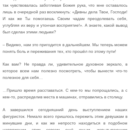
так чувствовалась заботливая Божия рука, что мне оставалось
лишь в очередной раз воскликнуть: «Дивны дела Твои, Господи!
И как же Ты помогаешь Своим чадам преодолевать себя,
углубляя их веру и утончая восприятие!». А знаете, какой вывод
был сделан этими людьми?
– Видимо, нам это пригодится в дальнейшем. Мы теперь можем
понять боль и переживания тех, кто прошёл по этому пути!
Как вам? Не правда ли, удивительное духовное зеркало, в
которое всем нам полезно посмотреть, чтобы вынести что-то
полезное для себя…
…Пришло время расставаться. С кем-то мы попрощались, а с
кем-то, распределив места в машинах, отправились в столицу.
А завершился сегодняшний день выступлением наших
фигуристок. Немало всего пришлось пережить этим девушкам в
минувшие дни, и как же непросто находиться в подобном
напряжении этим совсем ещё юным, испытывающим