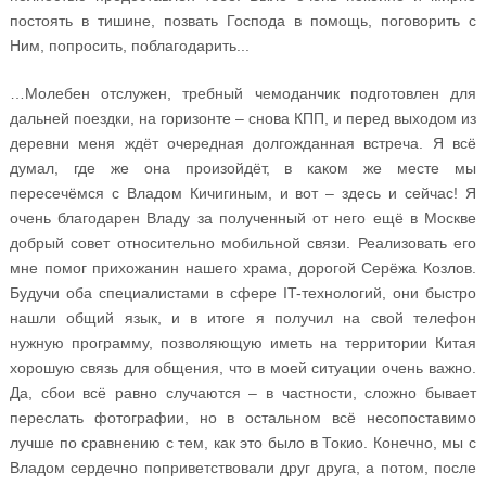
постоять в тишине, позвать Господа в помощь, поговорить с
Ним, попросить, поблагодарить...
…Молебен отслужен, требный чемоданчик подготовлен для
дальней поездки, на горизонте – снова КПП, и перед выходом из
деревни меня ждёт очередная долгожданная встреча. Я всё
думал, где же она произойдёт, в каком же месте мы
пересечёмся с Владом Кичигиным, и вот – здесь и сейчас! Я
очень благодарен Владу за полученный от него ещё в Москве
добрый совет относительно мобильной связи. Реализовать его
мне помог прихожанин нашего храма, дорогой Серёжа Козлов.
Будучи оба специалистами в сфере IT-технологий, они быстро
нашли общий язык, и в итоге я получил на свой телефон
нужную программу, позволяющую иметь на территории Китая
хорошую связь для общения, что в моей ситуации очень важно.
Да, сбои всё равно случаются – в частности, сложно бывает
переслать фотографии, но в остальном всё несопоставимо
лучше по сравнению с тем, как это было в Токио. Конечно, мы с
Владом сердечно поприветствовали друг друга, а потом, после