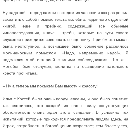
Ну надо же! – перед самым выходом из часовни я как раз решил
захватить с собой помимо текста молебна, изданного отдельной
книгой, ещё и требник, содержащий все обычные
чинопоследования, иначе – требы, которые на пути своего
служения приходится совершать священнику. Причём эта мысль
была неотступной, а возникшее было сомнение рассеялось
молниеносным помыслом: «Надо, непременно надо!». Я
поделился этой историей с моими собеседниками. Что ж –
молебен был отслужен, молитва на освящение нательного
креста прочитана.
– Ну а теперь мы покажем Вам высоту и красоту!
Илья с Костей были очень воодушевлены, и оно было понятно:
так сложилось, что каждый из нас в силу сопутствующих
обстоятельств очень ждал этого свидания. В условиях тех
испытаний, которые приходится преодолевать людям здесь, на
Играх, потребность в богообщении возрастает, тем более у тех,