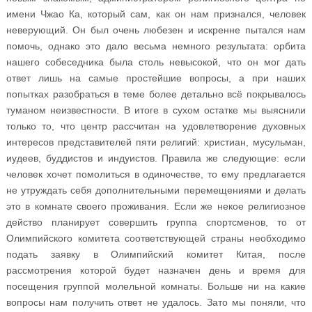
имени Чжао Ка, который сам, как он нам признался, человек
неверующий. Он был очень любезен и искренне пытался нам
помочь, однако это дало весьма немного результата: орбита
нашего собеседника была столь невысокой, что он мог дать
ответ лишь на самые простейшие вопросы, а при наших
попытках разобраться в теме более детально всё покрывалось
туманом неизвестности. В итоге в сухом остатке мы выяснили
только то, что центр рассчитан на удовлетворение духовных
интересов представителей пяти религий: христиан, мусульман,
иудеев, буддистов и индуистов. Правила же следующие: если
человек хочет помолиться в одиночестве, то ему предлагается
не утруждать себя дополнительными перемещениями и делать
это в комнате своего проживания. Если же некое религиозное
действо планирует совершить группа спортсменов, то от
Олимпийского комитета соответствующей страны необходимо
подать заявку в Олимпийский комитет Китая, после
рассмотрения которой будет назначен день и время для
посещения группой молельной комнаты. Больше ни на какие
вопросы нам получить ответ не удалось. Зато мы поняли, что