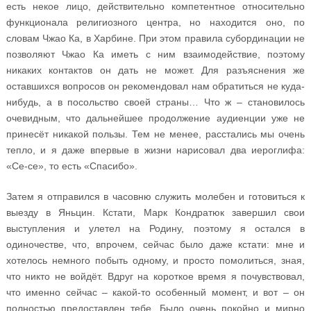
есть некое лицо, действительно компетентное относительно
функционала религиозного центра, но находится оно, по
словам Чжао Ка, в Харбине. При этом правила субординации не
позволяют Чжао Ка иметь с ним взаимодействие, поэтому
никаких контактов он дать не может. Для разъяснения же
оставшихся вопросов он рекомендовал нам обратиться не куда-
нибудь, а в посольство своей страны… Что ж – становилось
очевидным, что дальнейшее продолжение аудиенции уже не
принесёт никакой пользы. Тем не менее, расстались мы очень
тепло, и я даже впервые в жизни нарисовал два иероглифа:
«Се-се», то есть «Спасибо».
Затем я отправился в часовню служить молебен и готовиться к
выезду в Яньцин. Кстати, Марк Кондратюк завершил свои
выступления и улетел на Родину, поэтому я остался в
одиночестве, что, впрочем, сейчас было даже кстати: мне и
хотелось немного побыть одному, и просто помолиться, зная,
что никто не войдёт. Вдруг на короткое время я почувствовал,
что именно сейчас – какой-то особенный момент, и вот – он
полностью предоставлен тебе. Было очень покойно и мирно