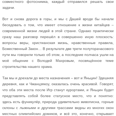
совместного фотоснимка, каждый отправился решать свои
задачи.
Вот и снова дорога в горы, и мы с Дашей вроде бы начали
беседовать о том, что имеет отношение к жизни китайцев –
современной жизни людей в этой стране. Однако практически
сразу наш разговор перешёл в совершенно иную плоскость:
вопросы веры, христианская жизнь, нравственные правила,
Божественный Закон… В результате две трети полуторачасового
пути мы говорили только об этом, а последние полчаса ушли на
моё общение с Володей Махровым, посвящённое теме
строительства нашего храма.
Так мы и доехали до места назначения – вот и Яньцин! Здешняя
деревня, как и Чжанцзякоу, оказалась очень красивой. Говорят,
что оба эти места после Игр станут курортами, и Яньцин будет
представлять собой более статусное место, что и понятно:
здесь есть фуникулёр, природа удивительно живописна, горные
склоны с лыжными и другими трассами видны из многих окон
местных олимпийских домиков, и всё это, конечно, открывает