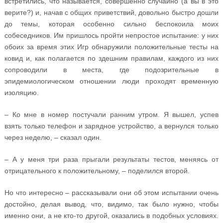
встретились, что называется, совершенно случайно (а вы в это
верите?) и, начав с общих приветствий, довольно быстро дошли
до темы, которая особенно сильно беспокоила моих
собеседников. Им пришлось пройти непростое испытание: у них
обоих за время этих Игр обнаружили положительные тесты на
ковид и, как полагается по здешним правилам, каждого из них
сопроводили в места, где подозрительные в
эпидемиологическом отношении люди проходят временную
изоляцию.
– Ко мне в номер постучали ранним утром. Я вышел, успев
взять только телефон и зарядное устройство, а вернулся только
через неделю, – сказал один.
– А у меня три раза прыгали результаты тестов, меняясь от
отрицательного к положительному, – поделился второй.
Но что интересно – рассказывали они об этом испытании очень
достойно, делая вывод, что, видимо, так было нужно, чтобы
именно они, а не кто-то другой, оказались в подобных условиях.