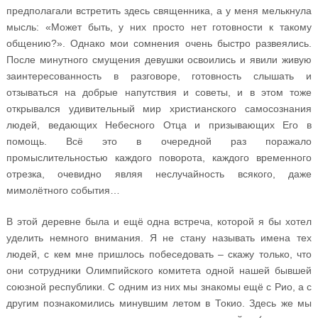
предполагали встретить здесь священника, а у меня мелькнула
мысль: «Может быть, у них просто нет готовности к такому
общению?». Однако мои сомнения очень быстро развеялись.
После минутного смущения девушки освоились и явили живую
заинтересованность в разговоре, готовность слышать и
отзываться на добрые напутствия и советы, и в этом тоже
открывался удивительный мир христианского самосознания
людей, ведающих Небесного Отца и призывающих Его в
помощь. Всё это в очередной раз поражало
промыслительностью каждого поворота, каждого временного
отрезка, очевидно являя неслучайность всякого, даже
мимолётного события…
В этой деревне была и ещё одна встреча, которой я бы хотел
уделить немного внимания. Я не стану называть имена тех
людей, с кем мне пришлось побеседовать – скажу только, что
они сотрудники Олимпийского комитета одной нашей бывшей
союзной республики. С одним из них мы знакомы ещё с Рио, а с
другим познакомились минувшим летом в Токио. Здесь же мы