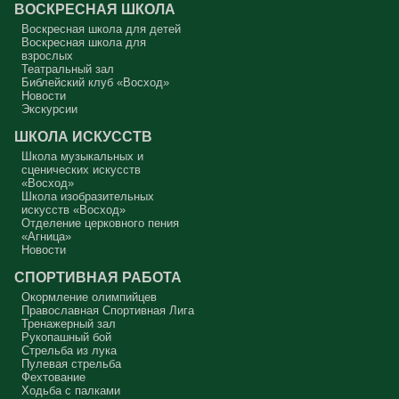
ВОСКРЕСНАЯ ШКОЛА
Сегодняшняя притча очень трудная. В ней хочется увидеть кого-то
другого, но не себя.
Воскресная школа для детей
Воскресная школа для
Вот с этим предлагается войти в сплошную неделю. Ещё раз:
взрослых
сплошная неделя прошла, потом две мясопустные, третья –
Театральный зал
Масленица, прощённое воскресенье. С чем я приду?
Библейский клуб «Восход»
Новости
В нас должно быть внимание к тому, что время воздержания – это
дни для приготовления не только к Пасхе, а к Небесному Царству!
Экскурсии
Это цель жизни. Я об этом забыл, я туда хочу, но я забыл. И я
серьёзно должен что-то делать, хотя бы в дни поста. Чтобы
ШКОЛА ИСКУССТВ
сначала увидеть в себе этого урода, а потом начать с ним борьбу.
Школа музыкальных и
Аминь.
сценических искусств
«Восход»
Протоиерей Андрей Алексеев
Школа изобразительных
искусств «Восход»
Отделение церковного пения
«Агница»
Новости
СПОРТИВНАЯ РАБОТА
Окормление олимпийцев
Православная Спортивная Лига
Тренажерный зал
Рукопашный бой
Стрельба из лука
Пулевая стрельба
Фехтование
Ходьба с палками