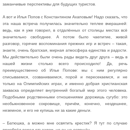
заманчивые перспективы для будущих туристов.
А вот и Илья Попов с Константином Ахаповым! Надо сказать, что
эта наша встреча получилась значительно теплее вчерашней:
ведь, как я уже говорил, в отдалённых от столицы местах всё
значительно свободнее. А потом было чаепитие, живой
разговор, горячие воспоминания прежних игр и встреч – такая,
знаете, очень братская, мирная атмосфера единства и радости.
Мы действительно были очень рады видеть друг друга – ведь в
нашей жизни столько всего происходило! Да, речь
преимущественно об Илье Попове: мы с ним регулярно
списываемся, созваниваемся, порой и пересекаемся, и не
только на Олимпийских играх, и именно добрая христианская
закваска определяет внутренний богатый мир этого человека.
Подобными родственными отношениями дорожишь сугубо: это
необыкновенное сокровище, причём, конечно, нездешнее,
неземное, и его не купишь ни за какие деньги.
– Батюшка, а можно мне освятить крестик? Я тут по случаю
приобрёл перед отъездом, но он не освящён.