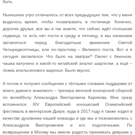
быть.
Нынешнее утро отличалось от всех предыдущих тем, что у меня
выдалось время, чтобы позавтракать в гостинице. Конечно,
дорогие друзья, все вы и так знаете, что сейчас идёт сплошная
седмица, то есть нет поста в среду и пятницу, и мы начинаем
заговляться перед благодатным временем Святой
Четыредесятницы, или по-простому – Великого поста. Вот и я
сегодня заговлялся. Что было на завтрак? Омлет с беконом,
чашка капучино и какой-то китайский аналог шарлотки, а ещё –
ложка апельсинового варенья. Было вкусно.
А потом я получил сообщение с тёплыми словами поддержки от
моего давнего знакомого – тренера женской юниорской сборной
по волейболу Александра Викторовича Карикова. Мне сразу
вспомнился XIV Европейский юношеский Олимпийский
фестиваль в венгерском Дьёре, куда в 2017 году я также ездил в
качестве духовника нашей команды и где мы и познакомились с
Александром Викторовичем и его подопечными. По
возвращении в Москву мы имели радость принимать девушек у