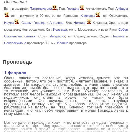
Поста нет.
Вмч. и целителя
Пантелеимона
. Прп.
Германа
Аляскинского. Прп.
Анфисы
исп., игумении и 90 сестер ее. Равноапп.
Климента
, еп. Охридского,
Наума
,
Саввы
,
Горазда
и
Ангеляра
. Блж.
Николая
Кочанова, Христа ради
юродивого, Новгородского. Свт.
Иоасафа
, митр. Московского и всея Руси.
Собор
Смоленских святых
. Сщмч.
Амвросия
, еп. Сарапульского. Сщмч.
Платона
и
Пантелеимона
пресвитера. Сщмч.
Иоанна
пресвитера.
Проповедь
1 февраля
Очень опасно то состояние, когда человек думает, что он
особенный, потому что он и постится, и читает Писание, и знает, и
жертвует. Не взойдя на ступень любви, а имея лишь внешнее
благочестие, причём большое, он вырастает в гордыне своей – это
то страшное, что убивает в нём Бога. Убивает постепенно, и
поэтому этот человек выходит оправдываемым. Он был немалым
подвижником, он стоял в храме, но мысли его были
искривлёнными. Он осуждал того, кого считал глубоко
недостойным, потому что тот был вором, сборщиком податей,
работавшим на власть, на Рим. Конечно, тот был презираем и
ненавидим, и считал себя недостойным, и молил Господа явить к
нему милость.
Вот сегодня я пришёл в храм, и во мне есть эти два человека –
фарисей и мытарь. Моя задача – рассмотреть их в себе. Как я
сегодня вошёл в храм? И ещё вопрос – вошёл ли я вообще?