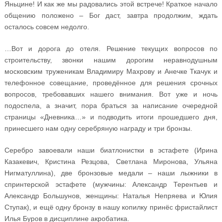
Яньцине! И как же мы радовались этой встрече! Краткое начало
общению положено – Бог даст, завтра продолжим, ждать
осталось совсем недолго.
…Вот и дорога до отеля. Решение текущих вопросов по
строительству, звонки нашим дорогим неравнодушным
московским труженикам Владимиру Махрову и Анечке Ткачук и
телефонное совещание, проведённое для решения срочных
вопросов, требовавших нашего внимания. Вот уже и ночь
подоспела, а значит, пора браться за написание очередной
страницы «Дневника…» и подводить итоги прошедшего дня,
принесшего нам одну серебряную награду и три бронзы.
Серебро завоевали наши биатлонистки в эстафете (Ирина
Казакевич, Кристина Резцова, Светлана Миронова, Ульяна
Нигматуллина), две бронзовые медали – наши лыжники в
спринтерской эстафете (мужчины: Александр Терентьев и
Александр Большунов, женщины: Наталья Непряева и Юлия
Ступак), и ещё одну бронзу в нашу копилку принёс фристайлист
Илья Буров в дисциплине акробатика.