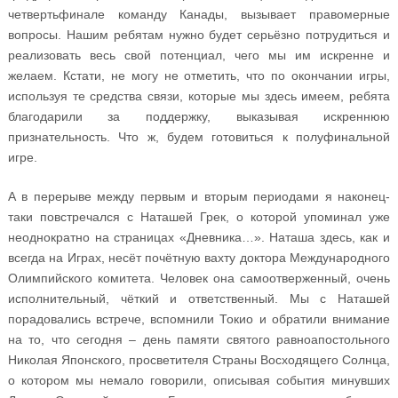
четвертьфинале команду Канады, вызывает правомерные
вопросы. Нашим ребятам нужно будет серьёзно потрудиться и
реализовать весь свой потенциал, чего мы им искренне и
желаем. Кстати, не могу не отметить, что по окончании игры,
используя те средства связи, которые мы здесь имеем, ребята
благодарили за поддержку, выказывая искреннюю
признательность. Что ж, будем готовиться к полуфинальной
игре.
А в перерыве между первым и вторым периодами я наконец-
таки повстречался с Наташей Грек, о которой упоминал уже
неоднократно на страницах «Дневника…». Наташа здесь, как и
всегда на Играх, несёт почётную вахту доктора Международного
Олимпийского комитета. Человек она самоотверженный, очень
исполнительный, чёткий и ответственный. Мы с Наташей
порадовались встрече, вспомнили Токио и обратили внимание
на то, что сегодня – день памяти святого равноапостольного
Николая Японского, просветителя Страны Восходящего Солнца,
о котором мы немало говорили, описывая события минувших