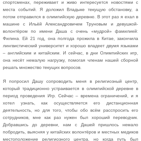
спортсменах, переживает и живо интересуется новостями с
места событий. Я доложил Владыке текущую обстановку, а
потом отправился в олимпийскую деревню. В этот раз я ехал в
машине с Ильёй Александровичем Труновым и девушкой-
волонтёром по имени Даша с очень «мудрой» фамилией:
Филина. Ей 21 год, она полгода прожила в Китае, закончила
лингвистический университет и хорошо владеет двумя языками
– английским и китайским. И сейчас, в дни Олимпийских игр,
она несёт немалую нагрузку, помогая членам нашей сборной
решать множество текущих вопросов.
Я попросил Дашу сопроводить меня в религиозный центр,
который традиционно устраивается в олимпийской деревне в
период проведения Игр. Сейчас – времена ограничений, и я
хотел узнать, как осуществляется его дистанционная
деятельность, но для того, чтобы обо всём расспросить его
сотрудников, мне как раз нужен был хороший переводчик.
Добравшись до деревни, нам с Дашей пришлось немало
побродить, выясняя у китайских волонтёров и местных медиков
местоположение религиозного центра, но когда путь был