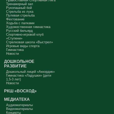
Православная Спортивная Лига
Тренажерный зал
Рукопашный бой
Стрельба из лука
Пулевая стрельба
Фехтование
Ходьба с палками
Художественная гимнастика
Русский бильярд
Спортивно-игровой клуб
«Ступени»
Стрелковая школа «Выстрел»
Игровые виды спорта
Гимнастика
Новости
ДОШКОЛЬНОЕ
РАЗВИТИЕ
Дошкольный лицей «Аккордик»
Гимнастика «Ладушки» (дети
1,5-3 лет)
Новости
РКШ «ВОСХОД»
МЕДИАТЕКА
Аудиоматериалы
Видеоматериалы
Концерты