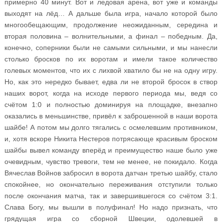
примерно 40 минут. Вот и ледовая арена, вот уже и команды
выходят на лёд… А дальше была игра, начало которой было
многообещающим, продолжение неожиданным, середина и
вторая половина – волнительными, а финал – победным. Да,
конечно, соперники были не самыми сильными, и мы нанесли
столько бросков по их воротам и имели такое количество
голевых моментов, что их с лихвой хватило бы не на одну игру.
Но, как это нередко бывает, едва ли не второй бросок в створ
наших ворот, когда на исходе первого периода мы, ведя со
счётом 1:0 и полностью доминируя на площадке, внезапно
оказались в меньшинстве, привёл к заброшенной в наши ворота
шайбе! А потом мы долго тягались с осмелевшим противником,
и, хотя вскоре Никита Нестеров потрясающе красивым броском
шайбы вывел команду вперёд и преимущество наше было уже
очевидным, чувство тревоги, тем не менее, не покидало. Когда
Вячеслав Войнов забросил в ворота датчан третью шайбу, стало
спокойнее, но окончательно переживания отступили только
после окончания матча, так и завершившегося со счётом 3:1.
Слава Богу, мы вышли в полуфинал! Но надо признать, что
грядущая игра со сборной Швеции, одолевшей в