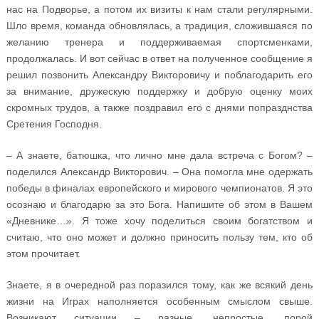
нас на Подворье, а потом их визиты к нам стали регулярными.
Шло время, команда обновлялась, а традиция, сложившаяся по
желанию тренера и поддерживаемая спортсменками,
продолжалась. И вот сейчас в ответ на полученное сообщение я
решил позвонить Александру Викторовичу и поблагодарить его
за внимание, дружескую поддержку и добрую оценку моих
скромных трудов, а также поздравил его с днями попразднства
Сретения Господня.
– А знаете, батюшка, что лично мне дала встреча с Богом? –
поделился Александр Викторович. – Она помогла мне одержать
победы в финалах европейского и мирового чемпионатов. Я это
осознаю и благодарю за это Бога. Напишите об этом в Вашем
«Дневнике…». Я тоже хочу поделиться своим богатством и
считаю, что оно может и должно приносить пользу тем, кто об
этом прочитает.
Знаете, я в очередной раз поразился тому, как же всякий день
жизни на Играх наполняется особенным смыслом свыше.
Возникают ситуации – разные, непростые, порой