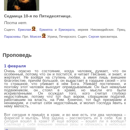
Седмица 10-я по Пятидесятнице.
Поста нет.
Сщмчч.
Ермолая
,
Ермиппа
и
Ермократа
, иереев Никомидийских. Прмц.
Параскевы
. Прп.
Моисея
Угрина, Печерского. Сщмч.
Сергия
пресвитера.
Проповедь
1 февраля
Очень опасно то состояние, когда человек думает, что он
особенный, потому что он и постится, и читает Писание, и знает, и
жертвует. Не взойдя на ступень любви, а имея лишь внешнее
благочестие, причём большое, он вырастает в гордыне своей – это
то страшное, что убивает в нём Бога. Убивает постепенно, и
поэтому этот человек выходит оправдываемым. Он был немалым
подвижником, он стоял в храме, но мысли его были
искривлёнными. Он осуждал того, кого считал глубоко
недостойным, потому что тот был вором, сборщиком податей,
работавшим на власть, на Рим. Конечно, тот был презираем и
ненавидим, и считал себя недостойным, и молил Господа явить к
нему милость.
Вот сегодня я пришёл в храм, и во мне есть эти два человека –
фарисей и мытарь. Моя задача – рассмотреть их в себе. Как я
сегодня вошёл в храм? И ещё вопрос – вошёл ли я вообще?
Совлекая с себя внешние земные ризы и облекаясь в небесные
одежды? Имеется в виду не только внешние, но и внутренние, то