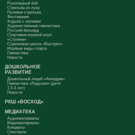
Рукопашный бой
Стрельба из лука
Пулевая стрельба
Фехтование
Ходьба с палками
Художественная гимнастика
Русский бильярд
Спортивно-игровой клуб
«Ступени»
Стрелковая школа «Выстрел»
Игровые виды спорта
Гимнастика
Новости
ДОШКОЛЬНОЕ
РАЗВИТИЕ
Дошкольный лицей «Аккордик»
Гимнастика «Ладушки» (дети
1,5-3 лет)
Новости
РКШ «ВОСХОД»
МЕДИАТЕКА
Аудиоматериалы
Видеоматериалы
Концерты
Спектакли