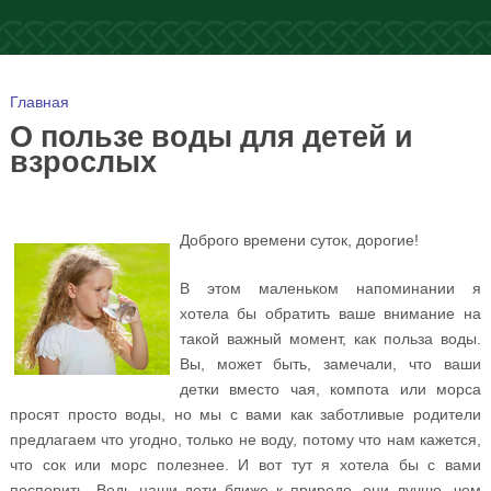
Вы здесь
Главная
О пользе воды для детей и
взрослых
Доброго времени суток, дорогие!
В этом маленьком напоминании я
хотела бы обратить ваше внимание на
такой важный момент, как польза воды.
Вы, может быть, замечали, что ваши
детки вместо чая, компота или морса
просят просто воды, но мы с вами как заботливые родители
предлагаем что угодно, только не воду, потому что нам кажется,
что сок или морс полезнее. И вот тут я хотела бы с вами
поспорить. Ведь наши дети ближе к природе, они лучше, чем