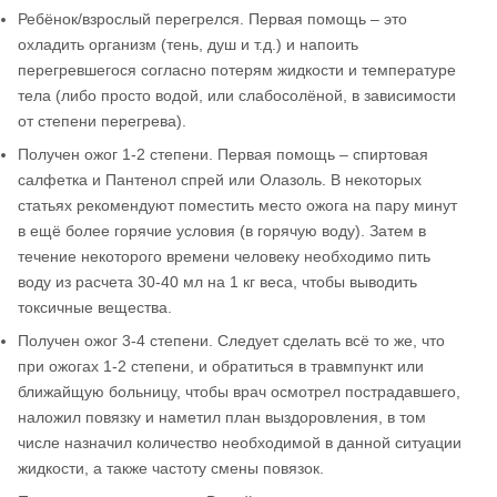
Ребёнок/взрослый перегрелся. Первая помощь – это
охладить организм (тень, душ и т.д.) и напоить
перегревшегося согласно потерям жидкости и температуре
тела (либо просто водой, или слабосолёной, в зависимости
от степени перегрева).
Получен ожог 1-2 степени. Первая помощь – спиртовая
салфетка и Пантенол спрей или Олазоль. В некоторых
статьях рекомендуют поместить место ожога на пару минут
в ещё более горячие условия (в горячую воду). Затем в
течение некоторого времени человеку необходимо пить
воду из расчета 30-40 мл на 1 кг веса, чтобы выводить
токсичные вещества.
Получен ожог 3-4 степени. Следует сделать всё то же, что
при ожогах 1-2 степени, и обратиться в травмпункт или
ближайщую больницу, чтобы врач осмотрел пострадавшего,
наложил повязку и наметил план выздоровления, в том
числе назначил количество необходимой в данной ситуации
жидкости, а также частоту смены повязок.