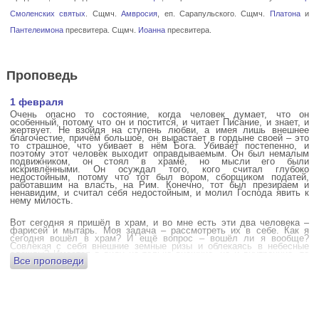
Смоленских святых
. Сщмч.
Амвросия
, еп. Сарапульского. Сщмч.
Платона
и
Пантелеимона
пресвитера. Сщмч.
Иоанна
пресвитера.
Проповедь
1 февраля
Очень опасно то состояние, когда человек думает, что он
особенный, потому что он и постится, и читает Писание, и знает, и
жертвует. Не взойдя на ступень любви, а имея лишь внешнее
благочестие, причём большое, он вырастает в гордыне своей – это
то страшное, что убивает в нём Бога. Убивает постепенно, и
поэтому этот человек выходит оправдываемым. Он был немалым
подвижником, он стоял в храме, но мысли его были
искривлёнными. Он осуждал того, кого считал глубоко
недостойным, потому что тот был вором, сборщиком податей,
работавшим на власть, на Рим. Конечно, тот был презираем и
ненавидим, и считал себя недостойным, и молил Господа явить к
нему милость.
Вот сегодня я пришёл в храм, и во мне есть эти два человека –
фарисей и мытарь. Моя задача – рассмотреть их в себе. Как я
сегодня вошёл в храм? И ещё вопрос – вошёл ли я вообще?
Совлекая с себя внешние земные ризы и облекаясь в небесные
одежды? Имеется в виду не только внешние, но и внутренние, то
Все проповеди
есть помыслы.
А вот почему в древних соборах у входа можно найти изображения
ангела с мечом? Это символика, предложение тебе, человек,
задуматься: ты отсекаешь сейчас этим мечом, конечно же
незримым, свои помыслы? Ты с ними борешься, вот сейчас, стоя в
храме? Где твои мысли? О чём ты думаешь? Где сокровище твоего