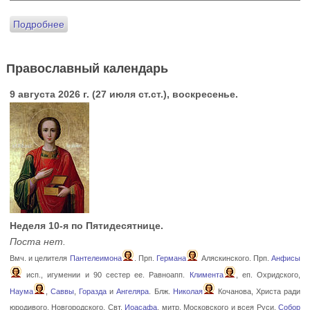
Подробнее
Православный календарь
9 августа 2026 г. (27 июля ст.ст.), воскресенье.
Неделя 10-я по Пятидесятнице.
Поста нет.
Вмч. и целителя
Пантелеимона
. Прп.
Германа
Аляскинского. Прп.
Анфисы
исп., игумении и 90 сестер ее. Равноапп.
Климента
, еп. Охридского,
Наума
,
Саввы
,
Горазда
и
Ангеляра
. Блж.
Николая
Кочанова, Христа ради
юродивого, Новгородского. Свт.
Иоасафа
, митр. Московского и всея Руси.
Собор