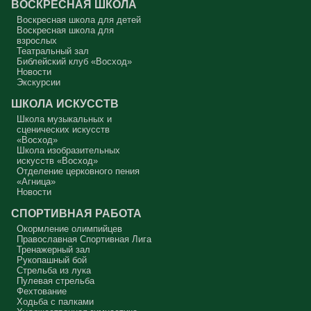
ВОСКРЕСНАЯ ШКОЛА
Сегодняшняя притча очень трудная. В ней хочется увидеть кого-то
другого, но не себя.
Воскресная школа для детей
Воскресная школа для
Вот с этим предлагается войти в сплошную неделю. Ещё раз:
взрослых
сплошная неделя прошла, потом две мясопустные, третья –
Театральный зал
Масленица, прощённое воскресенье. С чем я приду?
Библейский клуб «Восход»
Новости
В нас должно быть внимание к тому, что время воздержания – это
дни для приготовления не только к Пасхе, а к Небесному Царству!
Экскурсии
Это цель жизни. Я об этом забыл, я туда хочу, но я забыл. И я
серьёзно должен что-то делать, хотя бы в дни поста. Чтобы
ШКОЛА ИСКУССТВ
сначала увидеть в себе этого урода, а потом начать с ним борьбу.
Школа музыкальных и
Аминь.
сценических искусств
«Восход»
Протоиерей Андрей Алексеев
Школа изобразительных
искусств «Восход»
Отделение церковного пения
«Агница»
Новости
СПОРТИВНАЯ РАБОТА
Окормление олимпийцев
Православная Спортивная Лига
Тренажерный зал
Рукопашный бой
Стрельба из лука
Пулевая стрельба
Фехтование
Ходьба с палками