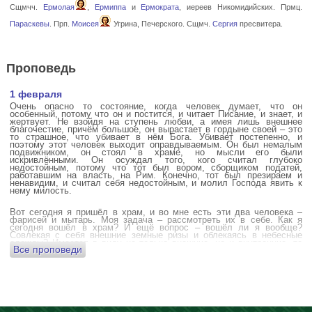
Сщмчч.
Ермолая
,
Ермиппа
и
Ермократа
, иереев Никомидийских. Прмц.
Параскевы
. Прп.
Моисея
Угрина, Печерского. Сщмч.
Сергия
пресвитера.
Проповедь
1 февраля
Очень опасно то состояние, когда человек думает, что он
особенный, потому что он и постится, и читает Писание, и знает, и
жертвует. Не взойдя на ступень любви, а имея лишь внешнее
благочестие, причём большое, он вырастает в гордыне своей – это
то страшное, что убивает в нём Бога. Убивает постепенно, и
поэтому этот человек выходит оправдываемым. Он был немалым
подвижником, он стоял в храме, но мысли его были
искривлёнными. Он осуждал того, кого считал глубоко
недостойным, потому что тот был вором, сборщиком податей,
работавшим на власть, на Рим. Конечно, тот был презираем и
ненавидим, и считал себя недостойным, и молил Господа явить к
нему милость.
Вот сегодня я пришёл в храм, и во мне есть эти два человека –
фарисей и мытарь. Моя задача – рассмотреть их в себе. Как я
сегодня вошёл в храм? И ещё вопрос – вошёл ли я вообще?
Совлекая с себя внешние земные ризы и облекаясь в небесные
одежды? Имеется в виду не только внешние, но и внутренние, то
Все проповеди
есть помыслы.
А вот почему в древних соборах у входа можно найти изображения
ангела с мечом? Это символика, предложение тебе, человек,
задуматься: ты отсекаешь сейчас этим мечом, конечно же
незримым, свои помыслы? Ты с ними борешься, вот сейчас, стоя в
храме? Где твои мысли? О чём ты думаешь? Где сокровище твоего
сердца?