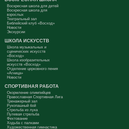
Сегодняшняя притча очень трудная. В ней хочется увидеть кого-то
другого, но не себя.
Воскресная школа для детей
Воскресная школа для
Вот с этим предлагается войти в сплошную неделю. Ещё раз:
взрослых
сплошная неделя прошла, потом две мясопустные, третья –
Театральный зал
Масленица, прощённое воскресенье. С чем я приду?
Библейский клуб «Восход»
Новости
В нас должно быть внимание к тому, что время воздержания – это
дни для приготовления не только к Пасхе, а к Небесному Царству!
Экскурсии
Это цель жизни. Я об этом забыл, я туда хочу, но я забыл. И я
серьёзно должен что-то делать, хотя бы в дни поста. Чтобы
ШКОЛА ИСКУССТВ
сначала увидеть в себе этого урода, а потом начать с ним борьбу.
Школа музыкальных и
Аминь.
сценических искусств
«Восход»
Протоиерей Андрей Алексеев
Школа изобразительных
искусств «Восход»
Отделение церковного пения
«Агница»
Новости
СПОРТИВНАЯ РАБОТА
Окормление олимпийцев
Православная Спортивная Лига
Тренажерный зал
Рукопашный бой
Стрельба из лука
Пулевая стрельба
Фехтование
Ходьба с палками
Художественная гимнастика