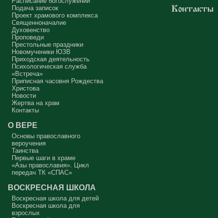
Расписание богослужений
или возлюбленной, о детях, о долгах, о футбольном матче, о
Подача записок
Контакты
путешествиях, о скором отпуске, о билетах, о машине, об одежде, о
Проект храмового комплекса
том, что будет после службы, где я буду обедать, куда пойду, что
подарить, что подарят, что я посмотрю, что, может быть, почитаю...
Священноначалие
Где здесь место для Бога?
Духовенство
Проповеди
А мальчик молился о больной маме. Молился искренне – и мама
Престольные праздники
выздоравливает.
Новомученики ЮЗВ
Приходская деятельность
Два человека, сказано в евангельской притче, вошли в церковь.
Психологическая служба
«Встреча»
Мы с вниманием осеняем себя крестным знамением? Что я делаю,
Приписная часовня Рождества
налагая персты на лоб? Я помню, что это – освящение ума. А я его
освящаю? Потом – на чрево, внутреннее чувство, на правое и
Христова
левое плечо – все свои телесные силы. Я об этом задумываюсь
Новости
или нет? Так вошёл ли я в храм или нет? Я пришёл и занял какое-то
удобное для меня место. Разве я не фарисей в этой ситуации?
Жертва на храм
«Это моё место, мне здесь хорошо, и я уж точно лучше кого-то.
Контакты
Сейчас покопаюсь в памяти и вспомню, кто хуже меня. А если я
участвую в таинствах – исповедуюсь, причащаюсь – то я вообще
святой. Если я пост соблюдаю, Евангелие читаю, святых отцов – у
О ВЕРЕ
меня всё хорошо, Бог мне должен Царство Небесное, я его
заслужил. Я ведь почти всё время в храме, а они?
Основы православного
вероучения
Двое вошли в храм – фарисей и я, вор.
Таинства
Первые шаги в храме
Я ворую время у себя и у кого-то ещё. Трачу его не туда, на пустое.
«Азы православия». Цикл
Совесть моя заморожена, снегом запорошена, и я себе нравлюсь,
передач ТК «СПАС»
как Ваня из сказки «Морозко»: «Какой я хороший! Милый!»
ВОСКРЕСНАЯ ШКОЛА
Сегодняшняя притча очень трудная. В ней хочется увидеть кого-то
другого, но не себя.
Воскресная школа для детей
Воскресная школа для
Вот с этим предлагается войти в сплошную неделю. Ещё раз:
взрослых
сплошная неделя прошла, потом две мясопустные, третья –