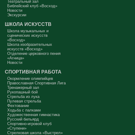
Театральный зал
Масленица, прощённое воскресенье. С чем я приду?
Библейский клуб «Восход»
Новости
В нас должно быть внимание к тому, что время воздержания – это
дни для приготовления не только к Пасхе, а к Небесному Царству!
Экскурсии
Это цель жизни. Я об этом забыл, я туда хочу, но я забыл. И я
серьёзно должен что-то делать, хотя бы в дни поста. Чтобы
ШКОЛА ИСКУССТВ
сначала увидеть в себе этого урода, а потом начать с ним борьбу.
Школа музыкальных и
Аминь.
сценических искусств
«Восход»
Протоиерей Андрей Алексеев
Школа изобразительных
искусств «Восход»
Отделение церковного пения
«Агница»
Новости
СПОРТИВНАЯ РАБОТА
Окормление олимпийцев
Православная Спортивная Лига
Тренажерный зал
Рукопашный бой
Стрельба из лука
Пулевая стрельба
Фехтование
Ходьба с палками
Художественная гимнастика
Русский бильярд
Спортивно-игровой клуб
«Ступени»
Стрелковая школа «Выстрел»