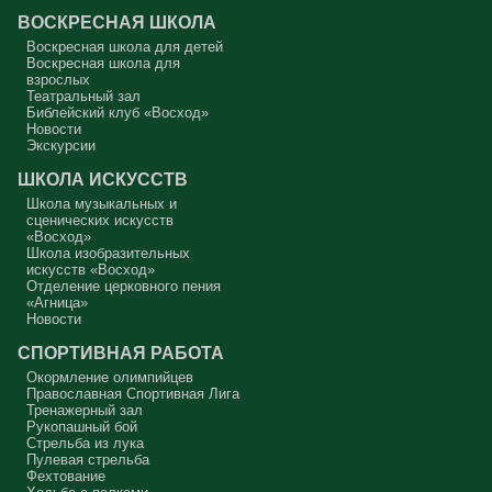
ВОСКРЕСНАЯ ШКОЛА
Сегодняшняя притча очень трудная. В ней хочется увидеть кого-то
другого, но не себя.
Воскресная школа для детей
Воскресная школа для
Вот с этим предлагается войти в сплошную неделю. Ещё раз:
взрослых
сплошная неделя прошла, потом две мясопустные, третья –
Театральный зал
Масленица, прощённое воскресенье. С чем я приду?
Библейский клуб «Восход»
Новости
В нас должно быть внимание к тому, что время воздержания – это
дни для приготовления не только к Пасхе, а к Небесному Царству!
Экскурсии
Это цель жизни. Я об этом забыл, я туда хочу, но я забыл. И я
серьёзно должен что-то делать, хотя бы в дни поста. Чтобы
ШКОЛА ИСКУССТВ
сначала увидеть в себе этого урода, а потом начать с ним борьбу.
Школа музыкальных и
Аминь.
сценических искусств
«Восход»
Протоиерей Андрей Алексеев
Школа изобразительных
искусств «Восход»
Отделение церковного пения
«Агница»
Новости
СПОРТИВНАЯ РАБОТА
Окормление олимпийцев
Православная Спортивная Лига
Тренажерный зал
Рукопашный бой
Стрельба из лука
Пулевая стрельба
Фехтование