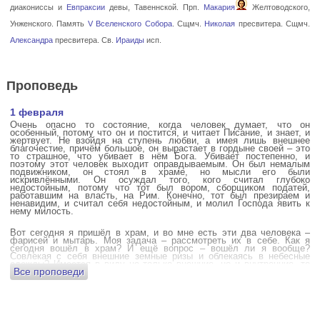
диакониссы и
Евпраксии
девы, Тавеннской. Прп.
Макария
Желтоводского,
Унженского. Память
V Вселенского Собора
. Сщмч.
Николая
пресвитера. Сщмч.
Александра
пресвитера. Св.
Ираиды
исп.
Проповедь
1 февраля
Очень опасно то состояние, когда человек думает, что он
особенный, потому что он и постится, и читает Писание, и знает, и
жертвует. Не взойдя на ступень любви, а имея лишь внешнее
благочестие, причём большое, он вырастает в гордыне своей – это
то страшное, что убивает в нём Бога. Убивает постепенно, и
поэтому этот человек выходит оправдываемым. Он был немалым
подвижником, он стоял в храме, но мысли его были
искривлёнными. Он осуждал того, кого считал глубоко
недостойным, потому что тот был вором, сборщиком податей,
работавшим на власть, на Рим. Конечно, тот был презираем и
ненавидим, и считал себя недостойным, и молил Господа явить к
нему милость.
Вот сегодня я пришёл в храм, и во мне есть эти два человека –
фарисей и мытарь. Моя задача – рассмотреть их в себе. Как я
сегодня вошёл в храм? И ещё вопрос – вошёл ли я вообще?
Совлекая с себя внешние земные ризы и облекаясь в небесные
одежды? Имеется в виду не только внешние, но и внутренние, то
Все проповеди
есть помыслы.
А вот почему в древних соборах у входа можно найти изображения
ангела с мечом? Это символика, предложение тебе, человек,
задуматься: ты отсекаешь сейчас этим мечом, конечно же
незримым, свои помыслы? Ты с ними борешься, вот сейчас, стоя в