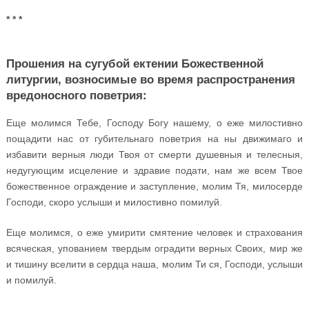
* * *
Прошения на сугубой ектении Божественной
литургии, возносимые во время распространения
вредоносного поветрия:
Еще молимся Тебе, Господу Богу нашему, о еже милостивно
пощадити нас от губительнаго поветрия на ны движимаго и
избавити верныя люди Твоя от смерти душевныя и телесныя,
недугующим исцеление и здравие подати, нам же всем Твое
божественное ограждение и заступление, молим Тя, милосерде
Господи, скоро услыши и милостивно помилуй.
Еще молимся, о еже умирити смятение человек и страхования
всяческая, упованием твердым оградити верных Своих, мир же
и тишину вселити в сердца наша, молим Ти ся, Господи, услыши
и помилуй.