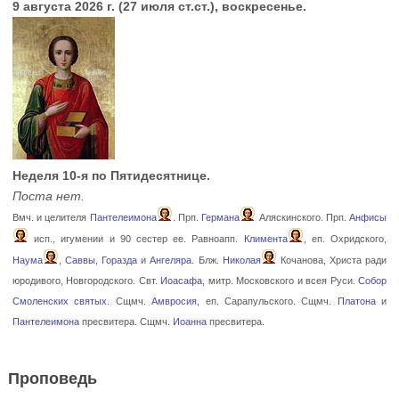
9 августа 2026 г. (27 июля ст.ст.), воскресенье.
Неделя 10-я по Пятидесятнице.
Поста нет.
Вмч. и целителя
Пантелеимона
. Прп.
Германа
Аляскинского. Прп.
Анфисы
исп., игумении и 90 сестер ее. Равноапп.
Климента
, еп. Охридского,
Наума
,
Саввы
,
Горазда
и
Ангеляра
. Блж.
Николая
Кочанова, Христа ради
юродивого, Новгородского. Свт.
Иоасафа
, митр. Московского и всея Руси.
Собор
Смоленских святых
. Сщмч.
Амвросия
, еп. Сарапульского. Сщмч.
Платона
и
Пантелеимона
пресвитера. Сщмч.
Иоанна
пресвитера.
Проповедь