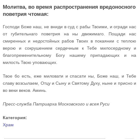
Молитва, во время распространения вредоносного
поветрия чтомая:
Господи Боже наш, не вниди в суд с рабы Твоими, и огради нас
от губительнаго поветрия на ны движимаго. Пощади нас
смиренных и недостойных рабов Твоих в покаянии с теплою
верою и сокрушением сердечным к Тебе милосердному и
благопременительному Богу нашему припадающих и на
милость Твою уповающих.
Твое бо есть, еже миловати и спасати ны, Боже наш, и Тебе
славу возсылаем, Отцу и Сыну и Святому Духу, ныне и присно и
во веки веков. Аминь.
Пресс-служба Патриарха Московского и всея Руси
Категория:
Храм