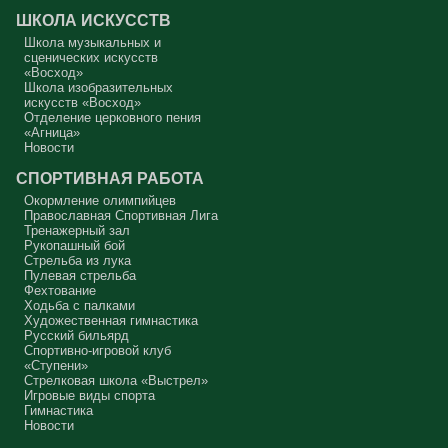
серьёзно должен что-то делать, хотя бы в дни поста. Чтобы
ШКОЛА ИСКУССТВ
сначала увидеть в себе этого урода, а потом начать с ним борьбу.
Школа музыкальных и
Аминь.
сценических искусств
«Восход»
Протоиерей Андрей Алексеев
Школа изобразительных
искусств «Восход»
Отделение церковного пения
«Агница»
Новости
СПОРТИВНАЯ РАБОТА
Окормление олимпийцев
Православная Спортивная Лига
Тренажерный зал
Рукопашный бой
Стрельба из лука
Пулевая стрельба
Фехтование
Ходьба с палками
Художественная гимнастика
Русский бильярд
Спортивно-игровой клуб
«Ступени»
Стрелковая школа «Выстрел»
Игровые виды спорта
Гимнастика
Новости