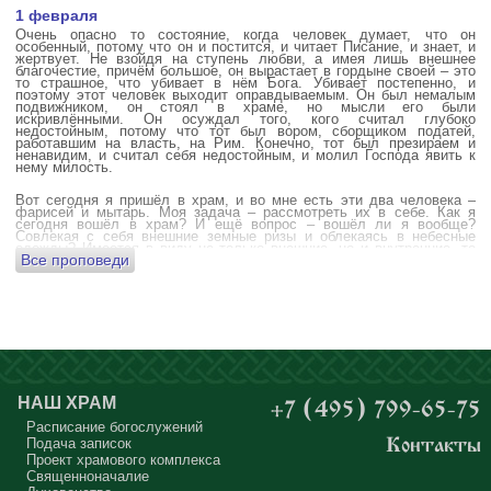
1 февраля
Очень опасно то состояние, когда человек думает, что он
особенный, потому что он и постится, и читает Писание, и знает, и
жертвует. Не взойдя на ступень любви, а имея лишь внешнее
благочестие, причём большое, он вырастает в гордыне своей – это
то страшное, что убивает в нём Бога. Убивает постепенно, и
поэтому этот человек выходит оправдываемым. Он был немалым
подвижником, он стоял в храме, но мысли его были
искривлёнными. Он осуждал того, кого считал глубоко
недостойным, потому что тот был вором, сборщиком податей,
работавшим на власть, на Рим. Конечно, тот был презираем и
ненавидим, и считал себя недостойным, и молил Господа явить к
нему милость.
Вот сегодня я пришёл в храм, и во мне есть эти два человека –
фарисей и мытарь. Моя задача – рассмотреть их в себе. Как я
сегодня вошёл в храм? И ещё вопрос – вошёл ли я вообще?
Совлекая с себя внешние земные ризы и облекаясь в небесные
одежды? Имеется в виду не только внешние, но и внутренние, то
Все проповеди
есть помыслы.
А вот почему в древних соборах у входа можно найти изображения
ангела с мечом? Это символика, предложение тебе, человек,
задуматься: ты отсекаешь сейчас этим мечом, конечно же
незримым, свои помыслы? Ты с ними борешься, вот сейчас, стоя в
храме? Где твои мысли? О чём ты думаешь? Где сокровище твоего
сердца?
Меня в своё время потрясла история, когда духовному человеку
Бог открыл помыслы людей, стоящих в храме, и он ужаснулся
НАШ ХРАМ
+7 (495) 799-65-75
тому, что никто из них не молится – ни один человек, кроме одного
мальчика. Мысли у людей о чём угодно: о работе, о молодой жене
Расписание богослужений
или возлюбленной, о детях, о долгах, о футбольном матче, о
Подача записок
Контакты
путешествиях, о скором отпуске, о билетах, о машине, об одежде, о
Проект храмового комплекса
том, что будет после службы, где я буду обедать, куда пойду, что
подарить, что подарят, что я посмотрю, что, может быть, почитаю...
Священноначалие
Где здесь место для Бога?