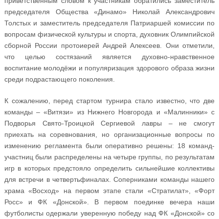
приветственным словом к участникам обратились заместитель
председателя Общества «Динамо» Николай Александрович
Толстых и заместитель председателя Патриаршей комиссии по
вопросам физической культуры и спорта, духовник Олимпийской
сборной России протоиерей Андрей Алексеев. Они отметили,
что целью состязаний является духовно-нравственное
воспитание молодёжи и популяризация здорового образа жизни
среди подрастающего поколения.
К сожалению, перед стартом турнира стало известно, что две
команды – «Витязи» из Нижнего Новгорода и «Малинники» с
Подворья Свято-Троицкой Сергиевой лавры – не смогут
приехать на соревнования, но организационные вопросы по
изменению регламента были оперативно решены: 18 команд-
участниц были распределены на четыре группы, по результатам
игр в которых предстояло определить сильнейшие коллективы
для встречи в четвертьфиналах. Соперниками команды нашего
храма «Восход» на первом этапе стали «Стратилат», «Форт
Росс» и ФК «Донской». В первом поединке вечера наши
футболисты одержали уверенную победу над ФК «Донской» со