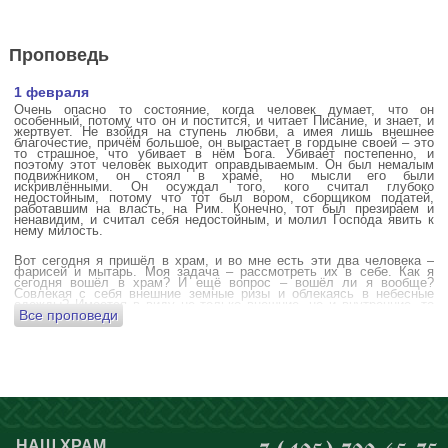
Проповедь
1 февраля
Очень опасно то состояние, когда человек думает, что он
особенный, потому что он и постится, и читает Писание, и знает, и
жертвует. Не взойдя на ступень любви, а имея лишь внешнее
благочестие, причём большое, он вырастает в гордыне своей – это
то страшное, что убивает в нём Бога. Убивает постепенно, и
поэтому этот человек выходит оправдываемым. Он был немалым
подвижником, он стоял в храме, но мысли его были
искривлёнными. Он осуждал того, кого считал глубоко
недостойным, потому что тот был вором, сборщиком податей,
работавшим на власть, на Рим. Конечно, тот был презираем и
ненавидим, и считал себя недостойным, и молил Господа явить к
нему милость.
Вот сегодня я пришёл в храм, и во мне есть эти два человека –
фарисей и мытарь. Моя задача – рассмотреть их в себе. Как я
сегодня вошёл в храм? И ещё вопрос – вошёл ли я вообще?
Совлекая с себя внешние земные ризы и облекаясь в небесные
одежды? Имеется в виду не только внешние, но и внутренние, то
Все проповеди
есть помыслы.
А вот почему в древних соборах у входа можно найти изображения
ангела с мечом? Это символика, предложение тебе, человек,
задуматься: ты отсекаешь сейчас этим мечом, конечно же
незримым, свои помыслы? Ты с ними борешься, вот сейчас, стоя в
храме? Где твои мысли? О чём ты думаешь? Где сокровище твоего
сердца?
Меня в своё время потрясла история, когда духовному человеку
Бог открыл помыслы людей, стоящих в храме, и он ужаснулся
НАШ ХРАМ
+7 (495) 799-65-75