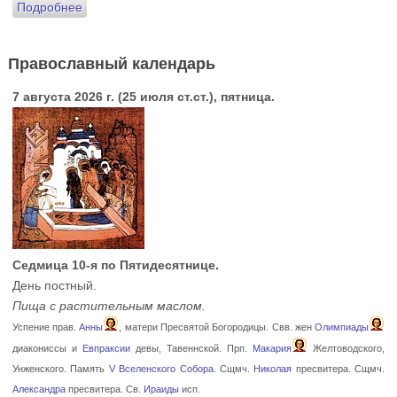
Подробнее
Православный календарь
7 августа 2026 г. (25 июля ст.ст.), пятница.
Седмица 10-я по Пятидесятнице.
День постный.
Пища с растительным маслом.
Успение прав.
Анны
, матери Пресвятой Богородицы. Свв. жен
Олимпиады
диакониссы и
Евпраксии
девы, Тавеннской. Прп.
Макария
Желтоводского,
Унженского. Память
V Вселенского Собора
. Сщмч.
Николая
пресвитера. Сщмч.
Александра
пресвитера. Св.
Ираиды
исп.