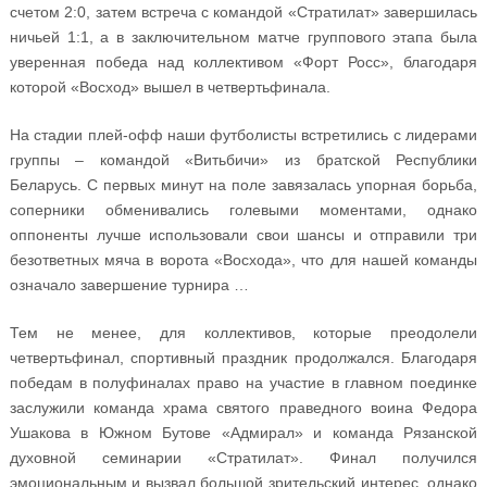
счетом 2:0, затем встреча с командой «Стратилат» завершилась
ничьей 1:1, а в заключительном матче группового этапа была
уверенная победа над коллективом «Форт Росс», благодаря
которой «Восход» вышел в четвертьфинала.
На стадии плей-офф наши футболисты встретились с лидерами
группы – командой «Витьбичи» из братской Республики
Беларусь. С первых минут на поле завязалась упорная борьба,
соперники обменивались голевыми моментами, однако
оппоненты лучше использовали свои шансы и отправили три
безответных мяча в ворота «Восхода», что для нашей команды
означало завершение турнира …
Тем не менее, для коллективов, которые преодолели
четвертьфинал, спортивный праздник продолжался. Благодаря
победам в полуфиналах право на участие в главном поединке
заслужили команда храма святого праведного воина Федора
Ушакова в Южном Бутове «Адмирал» и команда Рязанской
духовной семинарии «Стратилат». Финал получился
эмоциональным и вызвал большой зрительский интерес, однако