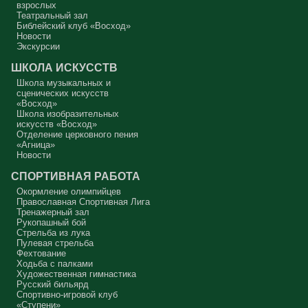
Вот с этим предлагается войти в сплошную неделю. Ещё раз:
взрослых
сплошная неделя прошла, потом две мясопустные, третья –
Театральный зал
Масленица, прощённое воскресенье. С чем я приду?
Библейский клуб «Восход»
Новости
В нас должно быть внимание к тому, что время воздержания – это
дни для приготовления не только к Пасхе, а к Небесному Царству!
Экскурсии
Это цель жизни. Я об этом забыл, я туда хочу, но я забыл. И я
серьёзно должен что-то делать, хотя бы в дни поста. Чтобы
ШКОЛА ИСКУССТВ
сначала увидеть в себе этого урода, а потом начать с ним борьбу.
Школа музыкальных и
Аминь.
сценических искусств
«Восход»
Протоиерей Андрей Алексеев
Школа изобразительных
искусств «Восход»
Отделение церковного пения
«Агница»
Новости
СПОРТИВНАЯ РАБОТА
Окормление олимпийцев
Православная Спортивная Лига
Тренажерный зал
Рукопашный бой
Стрельба из лука
Пулевая стрельба
Фехтование
Ходьба с палками
Художественная гимнастика
Русский бильярд
Спортивно-игровой клуб
«Ступени»