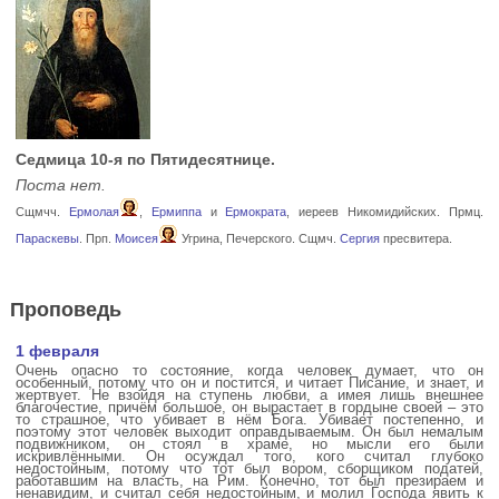
Седмица 10-я по Пятидесятнице.
Поста нет.
Сщмчч.
Ермолая
,
Ермиппа
и
Ермократа
, иереев Никомидийских. Прмц.
Параскевы
. Прп.
Моисея
Угрина, Печерского. Сщмч.
Сергия
пресвитера.
Проповедь
1 февраля
Очень опасно то состояние, когда человек думает, что он
особенный, потому что он и постится, и читает Писание, и знает, и
жертвует. Не взойдя на ступень любви, а имея лишь внешнее
благочестие, причём большое, он вырастает в гордыне своей – это
то страшное, что убивает в нём Бога. Убивает постепенно, и
поэтому этот человек выходит оправдываемым. Он был немалым
подвижником, он стоял в храме, но мысли его были
искривлёнными. Он осуждал того, кого считал глубоко
недостойным, потому что тот был вором, сборщиком податей,
работавшим на власть, на Рим. Конечно, тот был презираем и
ненавидим, и считал себя недостойным, и молил Господа явить к