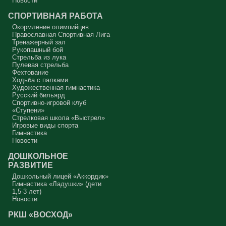
Новости
СПОРТИВНАЯ РАБОТА
Окормление олимпийцев
Православная Спортивная Лига
Тренажерный зал
Рукопашный бой
Стрельба из лука
Пулевая стрельба
Фехтование
Ходьба с палками
Художественная гимнастика
Русский бильярд
Спортивно-игровой клуб
«Ступени»
Стрелковая школа «Выстрел»
Игровые виды спорта
Гимнастика
Новости
ДОШКОЛЬНОЕ
РАЗВИТИЕ
Дошкольный лицей «Аккордик»
Гимнастика «Ладушки» (дети
1,5-3 лет)
Новости
РКШ «ВОСХОД»