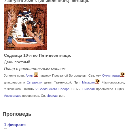
7 августа 2026 г. (25 июля ст.ст.), пятница.
Седмица 10-я по Пятидесятнице.
День постный.
Пища с растительным маслом.
Успение прав.
Анны
, матери Пресвятой Богородицы. Свв. жен
Олимпиады
диакониссы и
Евпраксии
девы, Тавеннской. Прп.
Макария
Желтоводского,
Унженского. Память
V Вселенского Собора
. Сщмч.
Николая
пресвитера. Сщмч.
Александра
пресвитера. Св.
Ираиды
исп.
Проповедь
1 февраля