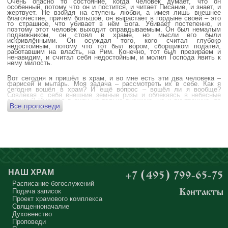
Очень опасно то состояние, когда человек думает, что он
особенный, потому что он и постится, и читает Писание, и знает, и
жертвует. Не взойдя на ступень любви, а имея лишь внешнее
благочестие, причём большое, он вырастает в гордыне своей – это
то страшное, что убивает в нём Бога. Убивает постепенно, и
поэтому этот человек выходит оправдываемым. Он был немалым
подвижником, он стоял в храме, но мысли его были
искривлёнными. Он осуждал того, кого считал глубоко
недостойным, потому что тот был вором, сборщиком податей,
работавшим на власть, на Рим. Конечно, тот был презираем и
ненавидим, и считал себя недостойным, и молил Господа явить к
нему милость.
Вот сегодня я пришёл в храм, и во мне есть эти два человека –
фарисей и мытарь. Моя задача – рассмотреть их в себе. Как я
сегодня вошёл в храм? И ещё вопрос – вошёл ли я вообще?
Совлекая с себя внешние земные ризы и облекаясь в небесные
одежды? Имеется в виду не только внешние, но и внутренние, то
Все проповеди
есть помыслы.
А вот почему в древних соборах у входа можно найти изображения
ангела с мечом? Это символика, предложение тебе, человек,
задуматься: ты отсекаешь сейчас этим мечом, конечно же
незримым, свои помыслы? Ты с ними борешься, вот сейчас, стоя в
храме? Где твои мысли? О чём ты думаешь? Где сокровище твоего
сердца?
Меня в своё время потрясла история, когда духовному человеку
Бог открыл помыслы людей, стоящих в храме, и он ужаснулся
НАШ ХРАМ
+7 (495) 799-65-75
тому, что никто из них не молится – ни один человек, кроме одного
мальчика. Мысли у людей о чём угодно: о работе, о молодой жене
Расписание богослужений
или возлюбленной, о детях, о долгах, о футбольном матче, о
Подача записок
Контакты
путешествиях, о скором отпуске, о билетах, о машине, об одежде, о
Проект храмового комплекса
том, что будет после службы, где я буду обедать, куда пойду, что
подарить, что подарят, что я посмотрю, что, может быть, почитаю...
Священноначалие
Где здесь место для Бога?
Духовенство
Проповеди
А мальчик молился о больной маме. Молился искренне – и мама