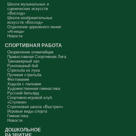
Школа музыкальных и
Аминь.
сценических искусств
«Восход»
Протоиерей Андрей Алексеев
Школа изобразительных
искусств «Восход»
Отделение церковного пения
«Агница»
Новости
СПОРТИВНАЯ РАБОТА
Окормление олимпийцев
Православная Спортивная Лига
Тренажерный зал
Рукопашный бой
Стрельба из лука
Пулевая стрельба
Фехтование
Ходьба с палками
Художественная гимнастика
Русский бильярд
Спортивно-игровой клуб
«Ступени»
Стрелковая школа «Выстрел»
Игровые виды спорта
Гимнастика
Новости
ДОШКОЛЬНОЕ
РАЗВИТИЕ