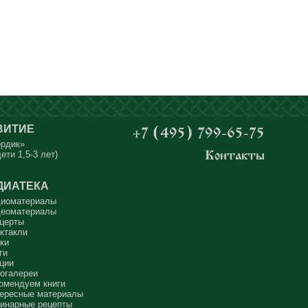
ВИТИЕ
+7 (495) 799-65-75
ордик»
ети 1,5-3 лет)
Контакты
ДИАТЕКА
иоматериалы
еоматериалы
церты
ктакли
ки
ги
ции
огалереи
омендуем книги
ересные материалы
инарные рецепты