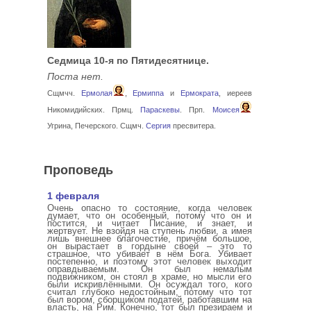
Седмица 10-я по Пятидесятнице.
Поста нет.
Сщмчч.
Ермолая
,
Ермиппа
и
Ермократа
, иереев
Никомидийских. Прмц.
Параскевы
. Прп.
Моисея
Угрина, Печерского. Сщмч.
Сергия
пресвитера.
Проповедь
1 февраля
Очень опасно то состояние, когда человек
думает, что он особенный, потому что он и
постится, и читает Писание, и знает, и
жертвует. Не взойдя на ступень любви, а имея
лишь внешнее благочестие, причём большое,
он вырастает в гордыне своей – это то
страшное, что убивает в нём Бога. Убивает
постепенно, и поэтому этот человек выходит
оправдываемым. Он был немалым
подвижником, он стоял в храме, но мысли его
были искривлёнными. Он осуждал того, кого
считал глубоко недостойным, потому что тот
был вором, сборщиком податей, работавшим на
власть, на Рим. Конечно, тот был презираем и