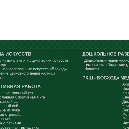
А ИСКУССТВ
ДОШКОЛЬНОЕ РАЗ
 музыкальных и сценических искусств
Дошкольный лицей «Акк
од»
Гимнастика «Ладушки» (д
 изобразительных искусств «Восход»
Новости
ение церковного пения «Агница»
РКШ «ВОСХОД»
МЕ
ти
Ауд
ТИВНАЯ РАБОТА
Вид
ление олимпийцев
Кон
славная Спортивная Лига
Спе
жерный зал
Дис
ашный бой
Кни
ьба из лука
Лек
ая стрельба
Фот
вание
Рек
а с палками
Инт
ественная гимнастика
Кул