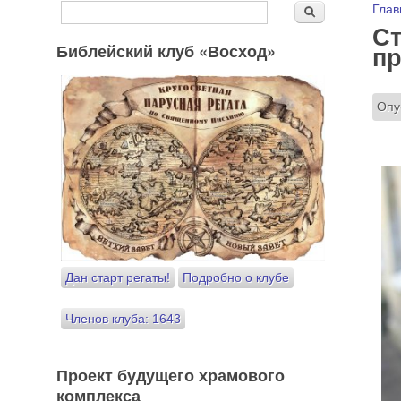
Форма поиска
Вы
Глав
Поиск
Ст
Библейский клуб «Восход»
пр
Опу
Дан старт регаты!
Подробно о клубе
Членов клуба: 1643
Проект будущего храмового
комплекса