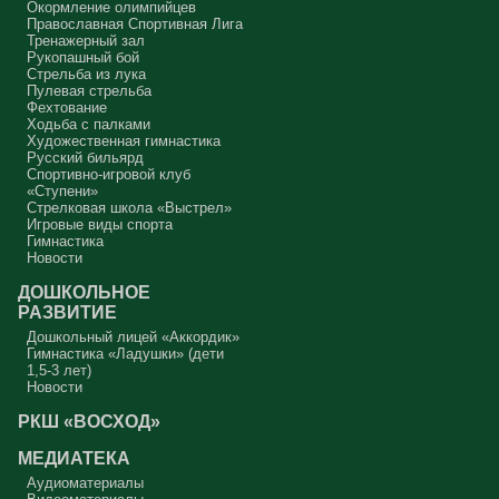
Окормление олимпийцев
Православная Спортивная Лига
Тренажерный зал
Рукопашный бой
Стрельба из лука
Пулевая стрельба
Фехтование
Ходьба с палками
Художественная гимнастика
Русский бильярд
Спортивно-игровой клуб
«Ступени»
Стрелковая школа «Выстрел»
Игровые виды спорта
Гимнастика
Новости
ДОШКОЛЬНОЕ
РАЗВИТИЕ
Дошкольный лицей «Аккордик»
Гимнастика «Ладушки» (дети
1,5-3 лет)
Новости
РКШ «ВОСХОД»
МЕДИАТЕКА
Аудиоматериалы