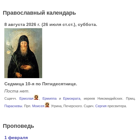
Православный календарь
8 августа 2026 г. (26 июля ст.ст.), суббота.
Седмица 10-я по Пятидесятнице.
Поста нет.
Сщмчч.
Ермолая
,
Ермиппа
и
Ермократа
, иереев Никомидийских. Прмц.
Параскевы
. Прп.
Моисея
Угрина, Печерского. Сщмч.
Сергия
пресвитера.
Проповедь
1 февраля