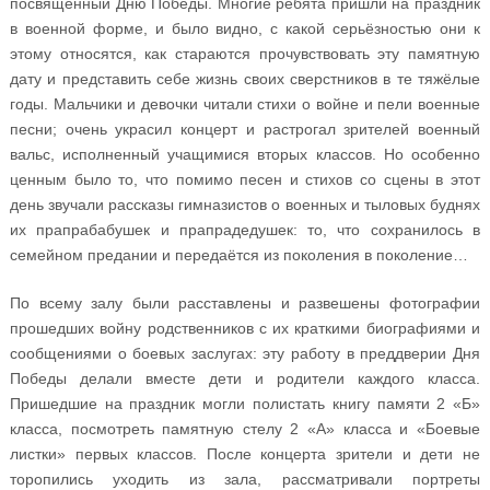
посвящённый Дню Победы. Многие ребята пришли на праздник
в военной форме, и было видно, с какой серьёзностью они к
этому относятся, как стараются прочувствовать эту памятную
дату и представить себе жизнь своих сверстников в те тяжёлые
годы. Мальчики и девочки читали стихи о войне и пели военные
песни; очень украсил концерт и растрогал зрителей военный
вальс, исполненный учащимися вторых классов. Но особенно
ценным было то, что помимо песен и стихов со сцены в этот
день звучали рассказы гимназистов о военных и тыловых буднях
их прапрабабушек и прапрадедушек: то, что сохранилось в
семейном предании и передаётся из поколения в поколение…
По всему залу были расставлены и развешены фотографии
прошедших войну родственников с их краткими биографиями и
сообщениями о боевых заслугах: эту работу в преддверии Дня
Победы делали вместе дети и родители каждого класса.
Пришедшие на праздник могли полистать книгу памяти 2 «Б»
класса, посмотреть памятную стелу 2 «А» класса и «Боевые
листки» первых классов. После концерта зрители и дети не
торопились уходить из зала, рассматривали портреты