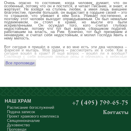
Очень опасно то состояние, когда человек думает, что он
особенный, потому что он и постится, и читает Писание, и знает, и
жертвует. Не взойдя на ступень любви, а имея лишь внешнее
благочестие, причём большое, он вырастает в гордыне своей – это
то страшное, что убивает в нём Бога. Убивает постепенно, и
поэтому этот человек выходит оправдываемым. Он был немалым
подвижником, он стоял в храме, но мысли его были
искривлёнными. Он осуждал того, кого считал глубоко
недостойным, потому что тот был вором, сборщиком податей,
работавшим на власть, на Рим. Конечно, тот был презираем и
ненавидим, и считал себя недостойным, и молил Господа явить к
нему милость.
Вот сегодня я пришёл в храм, и во мне есть эти два человека –
фарисей и мытарь. Моя задача – рассмотреть их в себе. Как я
сегодня вошёл в храм? И ещё вопрос – вошёл ли я вообще?
Совлекая с себя внешние земные ризы и облекаясь в небесные
одежды? Имеется в виду не только внешние, но и внутренние, то
Все проповеди
есть помыслы.
А вот почему в древних соборах у входа можно найти изображения
ангела с мечом? Это символика, предложение тебе, человек,
задуматься: ты отсекаешь сейчас этим мечом, конечно же
незримым, свои помыслы? Ты с ними борешься, вот сейчас, стоя в
храме? Где твои мысли? О чём ты думаешь? Где сокровище твоего
сердца?
Меня в своё время потрясла история, когда духовному человеку
Бог открыл помыслы людей, стоящих в храме, и он ужаснулся
НАШ ХРАМ
+7 (495) 799-65-75
тому, что никто из них не молится – ни один человек, кроме одного
мальчика. Мысли у людей о чём угодно: о работе, о молодой жене
Расписание богослужений
или возлюбленной, о детях, о долгах, о футбольном матче, о
Подача записок
Контакты
путешествиях, о скором отпуске, о билетах, о машине, об одежде, о
Проект храмового комплекса
том, что будет после службы, где я буду обедать, куда пойду, что
подарить, что подарят, что я посмотрю, что, может быть, почитаю...
Священноначалие
Где здесь место для Бога?
Духовенство
Проповеди