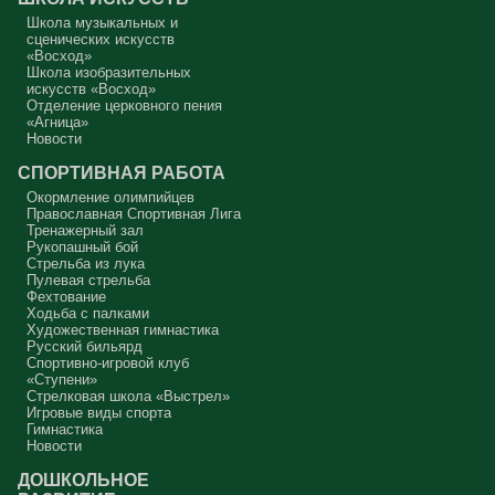
Школа музыкальных и
Аминь.
сценических искусств
«Восход»
Протоиерей Андрей Алексеев
Школа изобразительных
искусств «Восход»
Отделение церковного пения
«Агница»
Новости
СПОРТИВНАЯ РАБОТА
Окормление олимпийцев
Православная Спортивная Лига
Тренажерный зал
Рукопашный бой
Стрельба из лука
Пулевая стрельба
Фехтование
Ходьба с палками
Художественная гимнастика
Русский бильярд
Спортивно-игровой клуб
«Ступени»
Стрелковая школа «Выстрел»
Игровые виды спорта
Гимнастика
Новости
ДОШКОЛЬНОЕ